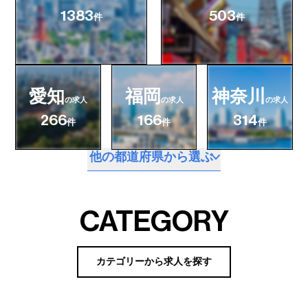
1383
503
件
件
愛知
福岡
神奈川
の求人
の求人
の求人
266
166
314
件
件
件
他の都道府県から選ぶ
CATEGORY
カテゴリーから求人を探す