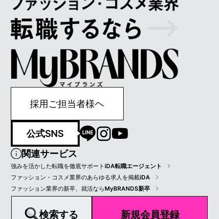
採用ご担当者様ヘ
公式SNS
関連サービス
強みを活かした転職を徹底サポート
iDA転職エージェント
ファッション・コスメ業界のあらゆる求人を掲載
iDA
ファッション業界の新卒、就活なら
MyBRANDS新卒
2022 © IDA ALL RIGHT RESERVED.
プライバシーポリシー
会員規約
会社情報
検索する
新規会員登録