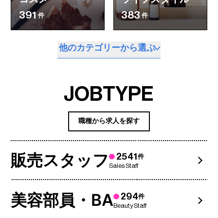
391
383
件
件
他のカテゴリーから選ぶ
JOBTYPE
職種から求人を探す
販売スタッフ
2541
件
Sales Staff
美容部員・BA
294
件
Beauty Staff