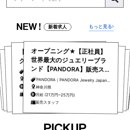
NEW !
もっと見る
新着求人
オープニング★【正社員】
オープニング★【正社員】
世界最大のジュエリーブラ
ンド【PANDORA】販売ス
【都内エリア急募】ストッ
【トリーバーチ】販売スタ
ッフ募集｜木更津アウトレ
LOEWE（ロエベ）【銀座店
【トリーバーチ】販売スタ
HUMAN MADE / ヒューマン
JIMMY CHOO セールスアソ
シエイト募集！大阪エリア
パリ発祥ラグジュアリーメ
ゾン【エス・テー・デュポ
ン】銀座路面店 販売スタッ
ジャパンデニム Japan Blue Jeans ｜店長候補｜渋谷店
ジャパンデニム
MOMOTARO JEANS｜店長
シャネル｜ビューティコン
フィダント・美容部員｜そ
【ラコステ ららぽーと豊洲
店】未経験大歓迎！インセ
ンティブあり！20～30代活
ヴィド ポッシュド セピカ｜
ファッション雑貨販売員ス
セピカ｜ファッション雑貨
販売員スタッフ｜アトレ松
セピカ｜ファッション雑貨
販売員スタッフ｜アトレヴ
9月オープン予定【ジャーナ
ルスタンダード レディー
ス】販売スタッフ｜岡山一
【ジャーナルスタンダード
レディース】販売スタッフ
relume JOURNAL
STANDARD(レディース)
「マルチエリアFA」募集！
relume JOURNAL
STANDARD(レディース)
「マルチエリアFA」募集
【イエナ】販売スタッフ｜
ベイクルーズストア仙台店
【イエナ】販売スタッフ｜
11月OPEN【デクーヴェル
世界最大のジュエリーブラ
クキーパー(BOH) 募集｜
旗艦店】クライアントアド
ッフ募集｜銀座｜
メイド｜ストアマネージャ
博多店｜
ト・ヒロブ】ファッション
ンド【PANDORA】販売ス
ット｜
の各店舗｜
｜
候補｜青山店｜
ごう千葉｜
タッフ｜アトレ品川｜
戸｜
ィ大塚｜
｜池袋店｜
｜
バイザー／シニアクライア
アドバイザー｜天神店｜
ー 店長候補｜
IENA｜株式会社ベイクルーズ
LOEWE｜LVMHファッション・グルー
フ募集｜｜
躍中！｜
番街｜
（埼玉エリア）｜
（神奈川エリア）｜
TORY BURCH｜トリーバーチ・ジャパン株式会社
ントアドバイザー募集｜
タッフ＊嵐山エリア＊｜
プ・ジャパン合同会社 ロエベ ジャパン
福岡県
東京都
タッフ＊横浜市内エリア＊
DECOUVERTE｜株式会社ベイクルーズ
JIMMY CHOO｜Jimmy Choo Tokyo株
S.T. Dupont｜エス・テー・デュポン ジ
JAPAN BLUE JEANS｜株式会社ジャパン
MOMOTARO JEANS｜株式会社ジャパン
vide-poche de Cepica｜株式会社ジオン
JOURNAL STANDARD LADY'S｜株式会
JOURNAL STANDARD LADY'S｜株式会
JOURNAL STANDARD relume LADY'S
JOURNAL STANDARD relume LADY'S
Cepica｜株式会社ジオンパーソナルサポ
Cepica｜株式会社ジオンパーソナルサポ
CHANEL｜シャネル合同会社
LACOSTE｜株式会社 ラコステ ジャパン
IENA｜株式会社ベイクルーズ
HUMAN MADE｜HUMAN MADE株式会
LOEWE｜LVMHファッション・グルー
TORY BURCH｜トリーバーチ・ジャパン
PANDORA｜PANDORA Jewelry Japan
東京都
PANDORA｜PANDORA Jewelry Japan
式会社
ャポン株式会社
ブルー
ブルー
パーソナルサポート
社ベイクルーズ
社ベイクルーズ
｜株式会社ベイクルーズ
｜株式会社ベイクルーズ
ート
ート
月給 (24万円~44万円)
大阪府
東京都中央区
東京都渋谷区
東京都港区
東京都港区
千葉県松戸市
東京都豊島区
岡山県
東京都
埼玉県さいたま市大宮区｜埼玉県さいたま
神奈川県海老名市｜神奈川県横浜市西区｜
神奈川県藤沢市｜東京都八王子市｜東京都
千葉県千葉市
東京都江東区
宮城県
月給 (25万円~)
プ・ジャパン合同会社 ロエベ ジャパン
株式会社
株式会社
東京都｜京都府｜大阪府｜兵庫県
千葉県
年収 (360万円~)
株式会社
｜
京都府
社
東京都中央区
市浦和区
神奈川県
福岡県
販売スタッフ
販売スタッフ
月給 (25万円~45万8,000円)
月給 (25万円~)
月給 (36万6,000円~45万500円)
月給 (36万6,000円~45万500円)
時給 (1,300円~)
時給 (1,300円~)
時給 (1,300円~)
月給 (24万円~44万円)
月給 (24万円~44万円)
時給 (1,250円~)
時給 (1,250円~)
月給 (22万5,000円~)
月給 (21万3,000円~)
月給 (24万円~44万円)
月給 (24万円~44万円)
月給 (25万円~)
町田市
年収 (434万円~)
販売スタッフ
年収 (360万円~)
月給 (21万円~25万円)
販売スタッフ
販売スタッフ
店長
店長
販売スタッフ
販売スタッフ
販売スタッフ
販売スタッフ
販売スタッフ
販売スタッフ
販売スタッフ
美容部員・BA
販売スタッフ
販売スタッフ
月給 (21万円~25万円)
販売スタッフ
販売スタッフ
販売スタッフ
販売スタッフ
販売スタッフ
販売スタッフ
PICKUP