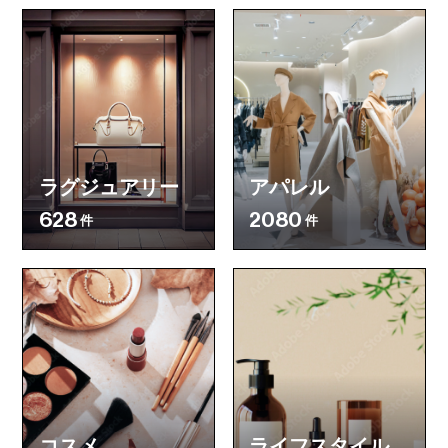
ラグジュアリー
アパレル
628
2080
件
件
コスメ
ライフスタイル