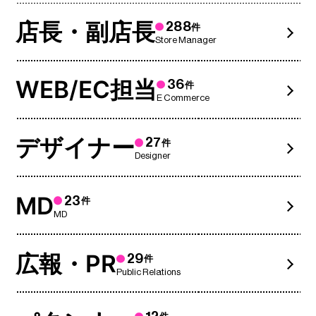
店長・副店長
288
件
Store Manager
WEB/EC担当
36
件
E Commerce
デザイナー
27
件
Designer
MD
23
件
MD
広報・PR
29
件
Public Relations