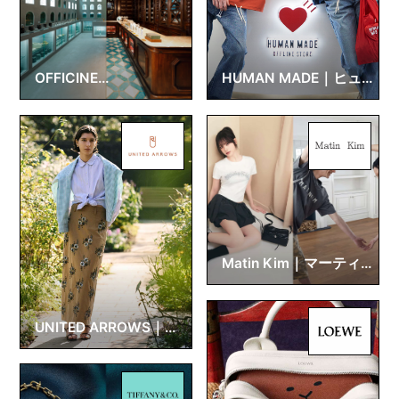
OFFICINE
HUMAN MADE｜ヒュ
UNIVERSELLE BULY｜
ーマンメイド
オフィシーヌ・ユニヴ
ェルセル・ビュリー
Matin Kim｜マーティ
ンキム
UNITED ARROWS｜ユ
ナイテッドアローズ