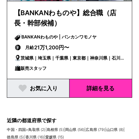
【BANKANわものや】総合職（店
長・幹部候補）
BANKANわものや | バンカンワモノヤ
21万1,200円〜
月給
茨城県｜埼玉県｜千葉県｜東京都｜神奈川県｜石川
県｜山梨県｜岐阜県｜静岡県｜愛知県｜三重県｜京
販売スタッフ
都府｜大阪府｜兵庫県｜和歌山県｜岡山県｜広島県
お気に入り
詳細を見る
｜山口県｜徳島県｜香川県｜高知県｜福岡県｜佐賀
県｜熊本県
近隣の都道府県で探す
中国・四国
>
鳥取県 (2)
|
島根県 (5)
|
岡山県 (56)
|
広島県 (79)
|
山口県 (8)
|
徳島県 (5)
|
香川県 (16)
|
愛媛県 (15)