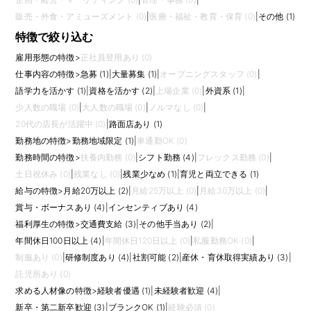
販売・外食・アミューズメント (0)
|
医療・福祉・教育・保育 (0)
|
その他 (1)
特徴で絞り込む
雇用形態の特徴
>
正社員登用あり (0)
仕事内容の特徴
>
急募 (1)
|
大量募集 (1)
|
オープニングスタッフ (0)
|
語学力を活かす (1)
|
資格を活かす (2)
|
上場企業 (0)
|
外資系 (1)
|
少人数の職場 (0)
|
大人数の職場 (0)
|
ノルマなし (0)
|
20代の店長が活躍中 (0)
|
路面店あり (1)
勤務地の特徴
>
勤務地域限定 (1)
|
車通勤OK (0)
勤務時間の特徴
>
扶養内勤務 (0)
|
シフト勤務 (4)
|
フレックス勤務 (0)
|
土日祝休み (0)
|
残業なし (0)
|
残業少なめ (1)
|
育児と両立できる (1)
給与の特徴
>
月給20万以上 (2)
|
月給25万以上 (0)
|
月給30万以上 (0)
|
賞与・ボーナスあり (4)
|
インセンティブあり (4)
福利厚生の特徴
>
交通費支給 (3)
|
その他手当あり (2)
|
年間休日100日以上 (4)
|
年間休日120日以上 (0)
|
私服勤務OK (0)
|
制服あり (0)
|
研修制度あり (4)
|
社割可能 (2)
|
産休・育休取得実績あり (3)
|
託児所あり (0)
求める人材像の特徴
>
経験者優遇 (1)
|
未経験者歓迎 (4)
|
新卒・第二新卒歓迎 (3)
|
ブランクOK (1)
|
経験必須 (0)