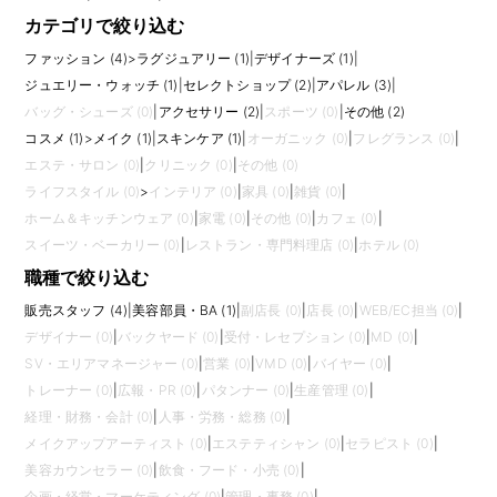
カテゴリで絞り込む
ファッション (4)
>
ラグジュアリー (1)
|
デザイナーズ (1)
|
ジュエリー・ウォッチ (1)
|
セレクトショップ (2)
|
アパレル (3)
|
バッグ・シューズ (0)
|
アクセサリー (2)
|
スポーツ (0)
|
その他 (2)
コスメ (1)
>
メイク (1)
|
スキンケア (1)
|
オーガニック (0)
|
フレグランス (0)
|
エステ・サロン (0)
|
クリニック (0)
|
その他 (0)
ライフスタイル (0)
>
インテリア (0)
|
家具 (0)
|
雑貨 (0)
|
ホーム＆キッチンウェア (0)
|
家電 (0)
|
その他 (0)
|
カフェ (0)
|
スイーツ・ベーカリー (0)
|
レストラン・専門料理店 (0)
|
ホテル (0)
職種で絞り込む
販売スタッフ (4)
|
美容部員・BA (1)
|
副店長 (0)
|
店長 (0)
|
WEB/EC担当 (0)
|
デザイナー (0)
|
バックヤード (0)
|
受付・レセプション (0)
|
MD (0)
|
SV・エリアマネージャー (0)
|
営業 (0)
|
VMD (0)
|
バイヤー (0)
|
トレーナー (0)
|
広報・PR (0)
|
パタンナー (0)
|
生産管理 (0)
|
経理・財務・会計 (0)
|
人事・労務・総務 (0)
|
メイクアップアーティスト (0)
|
エステティシャン (0)
|
セラピスト (0)
|
美容カウンセラー (0)
|
飲食・フード・小売 (0)
|
企画・経営・マーケティング (0)
|
管理・事務 (0)
|