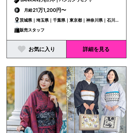
21万1,200円〜
月給
茨城県｜埼玉県｜千葉県｜東京都｜神奈川県｜石川
県｜山梨県｜岐阜県｜静岡県｜愛知県｜三重県｜京
販売スタッフ
都府｜大阪府｜兵庫県｜和歌山県｜岡山県｜広島県
お気に入り
詳細を見る
｜山口県｜徳島県｜香川県｜高知県｜福岡県｜佐賀
県｜熊本県