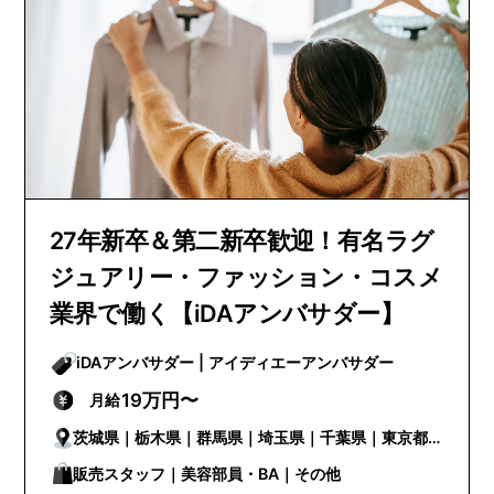
27年新卒＆第二新卒歓迎！有名ラグ
ジュアリー・ファッション・コスメ
業界で働く【iDAアンバサダー】
iDAアンバサダー | アイディエーアンバサダー
19万円〜
月給
茨城県｜栃木県｜群馬県｜埼玉県｜千葉県｜東京都
｜神奈川県｜新潟県｜富山県｜石川県｜福井県｜山
販売スタッフ｜美容部員・BA｜その他