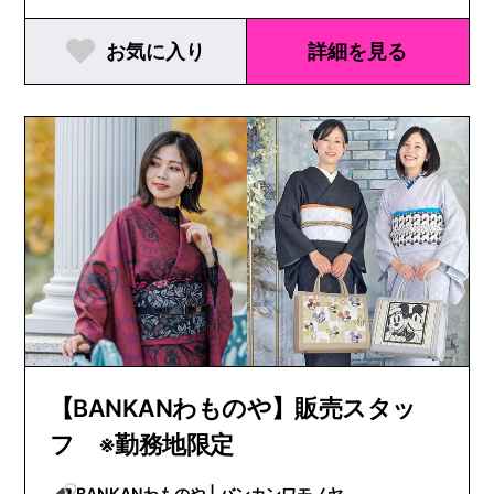
梨県｜長野県｜岐阜県｜静岡県｜愛知県｜三重県｜
お気に入り
詳細を見る
滋賀県｜京都府｜大阪府｜兵庫県｜奈良県｜和歌山
県｜鳥取県｜島根県｜岡山県｜広島県｜山口県｜徳
島県｜香川県｜愛媛県｜高知県｜福岡県｜佐賀県｜
長崎県｜熊本県｜大分県｜宮崎県｜鹿児島県｜沖縄
県
【BANKANわものや】販売スタッ
フ ※勤務地限定
BANKANわものや | バンカンワモノヤ