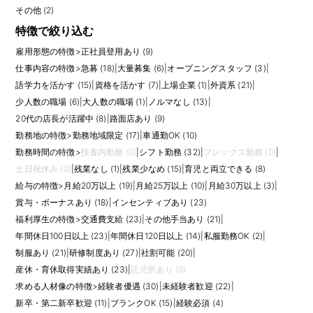
その他 (2)
特徴で絞り込む
雇用形態の特徴
>
正社員登用あり (9)
仕事内容の特徴
>
急募 (18)
|
大量募集 (6)
|
オープニングスタッフ (3)
|
語学力を活かす (15)
|
資格を活かす (7)
|
上場企業 (1)
|
外資系 (21)
|
少人数の職場 (6)
|
大人数の職場 (1)
|
ノルマなし (13)
|
20代の店長が活躍中 (8)
|
路面店あり (9)
勤務地の特徴
>
勤務地域限定 (17)
|
車通勤OK (10)
勤務時間の特徴
>
扶養内勤務 (0)
|
シフト勤務 (32)
|
フレックス勤務 (0)
|
土日祝休み (0)
|
残業なし (1)
|
残業少なめ (15)
|
育児と両立できる (8)
給与の特徴
>
月給20万以上 (19)
|
月給25万以上 (10)
|
月給30万以上 (3)
|
賞与・ボーナスあり (18)
|
インセンティブあり (23)
福利厚生の特徴
>
交通費支給 (23)
|
その他手当あり (21)
|
年間休日100日以上 (23)
|
年間休日120日以上 (14)
|
私服勤務OK (2)
|
制服あり (21)
|
研修制度あり (27)
|
社割可能 (20)
|
産休・育休取得実績あり (23)
|
託児所あり (0)
求める人材像の特徴
>
経験者優遇 (30)
|
未経験者歓迎 (22)
|
新卒・第二新卒歓迎 (11)
|
ブランクOK (15)
|
経験必須 (4)