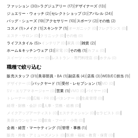
ファッション (30)
>
ラグジュアリー (17)
|
デザイナーズ (13)
|
ジュエリー・ウォッチ (2)
|
セレクトショップ (3)
|
アパレル (24)
|
バッグ・シューズ (19)
|
アクセサリー (10)
|
スポーツ (2)
|
その他 (2)
コスメ (1)
>
メイク (1)
|
スキンケア (1)
|
オーガニック (0)
|
フレグランス (0)
|
エステ・サロン (0)
|
クリニック (0)
|
その他 (0)
ライフスタイル (5)
>
インテリア (0)
|
家具 (0)
|
雑貨 (2)
|
ホーム＆キッチンウェア (3)
|
家電 (0)
|
その他 (1)
|
カフェ (0)
|
スイーツ・ベーカリー (0)
|
レストラン・専門料理店 (0)
|
ホテル (0)
職種で絞り込む
販売スタッフ (31)
|
美容部員・BA (1)
|
副店長 (4)
|
店長 (3)
|
WEB/EC担当 (1)
|
デザイナー (0)
|
バックヤード (1)
|
受付・レセプション (1)
|
MD (0)
|
SV・エリアマネージャー (0)
|
営業 (1)
|
VMD (0)
|
バイヤー (0)
|
トレーナー (0)
|
広報・PR (0)
|
パタンナー (0)
|
生産管理 (0)
|
経理・財務・会計 (0)
|
人事・労務・総務 (0)
|
メイクアップアーティスト (0)
|
エステティシャン (0)
|
セラピスト (0)
|
美容カウンセラー (0)
|
飲食・フード・小売 (0)
|
企画・経営・マーケティング (1)
|
管理・事務 (1)
|
販売・外食・アミューズメント (0)
|
医療・福祉・教育・保育 (0)
|