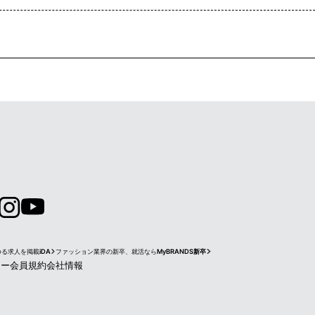
ゆる求人を掲載
iDA
ファッション業界の新卒、就活なら
MyBRANDS新卒
シー
会員規約
会社情報