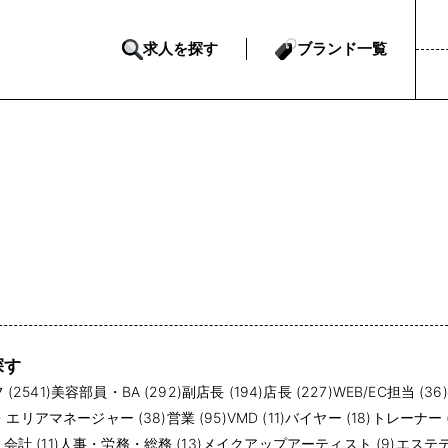
求人を探す
ブランド一覧
探す
(2541)
美容部員・BA (292)
副店長 (194)
店長 (227)
WEB/EC担当 (36)
・エリアマネージャー (38)
営業 (95)
VMD (11)
バイヤー (18)
トレーナー (
計 (11)
人事・労務・総務 (13)
メイクアップアーティスト (9)
エステテ