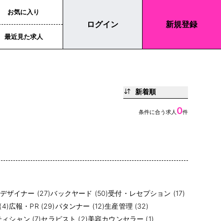
お気に入り
ログイン
新規登録
最近見た求人
新着順
0
条件に合う求人
件
デザイナー (27)
バックヤード (50)
受付・レセプション (17)
4)
広報・PR (29)
パタンナー (12)
生産管理 (32)
ィシャン (7)
セラピスト (2)
美容カウンセラー (1)