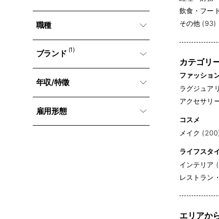
飲食・フード・
その他 (93)
職種
(1)
ブランド
カテゴリ
ファッショ
年収/特徵
ラグジュアリー
アクセサリー (
雇用形態
コスメ
メイク (200
ライフスタ
インテリア (
レストラン・専
エリアか