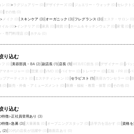
 (0)
>
ラグジュアリー (0)
|
デザイナーズ (0)
|
ジュエリー・ウォッチ (0)
|
セレクトシ
0)
|
その他 (0)
)
>
メイク (0)
|
スキンケア (3)
|
オーガニック (3)
|
フレグランス (3)
|
エステ・サロン (0
イル (0)
>
インテリア (0)
|
家具 (0)
|
雑貨 (0)
|
ホーム＆キッチンウェア (0)
|
家電 (0)
|
そ
・専門料理店 (0)
|
ホテル (0)
絞り込む
 (0)
|
美容部員・BA (2)
|
副店長 (1)
|
店長 (1)
|
WEB/EC担当 (0)
|
デザイナー (0)
|
バック
アマネージャー (0)
|
営業 (0)
|
VMD (0)
|
バイヤー (0)
|
トレーナー (0)
|
広報・PR (0)
|
パ
プアーティスト (0)
|
エステティシャン (0)
|
セラピスト (1)
|
美容カウンセラー (0)
|
(0)
|
販売・外食・アミューズメント (0)
|
医療・福祉・教育・保育 (0)
|
その他 (0)
絞り込む
の特徴
>
正社員登用あり (3)
の特徴
>
急募 (3)
|
大量募集 (0)
|
オープニングスタッフ (0)
|
語学力を活かす (0)
|
資格を活
(2)
|
20代の店長が活躍中 (0)
|
路面店あり (0)