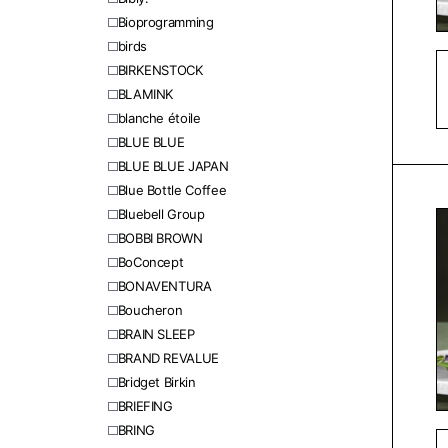
Bioprogramming
birds
BIRKENSTOCK
BLAMINK
blanche étoile
BLUE BLUE
BLUE BLUE JAPAN
Blue Bottle Coffee
Bluebell Group
BOBBI BROWN
BoConcept
BONAVENTURA
Boucheron
BRAIN SLEEP
BRAND REVALUE
Bridget Birkin
BRIEFING
BRING