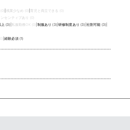
0)
|
残業少なめ (0)
|
育児と両立できる (0)
ンセンティブあり (0)
上 (3)
|
私服勤務OK (0)
|
制服あり (3)
|
研修制度あり (3)
|
社割可能 (3)
|
0)
|
経験必須 (1)