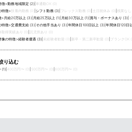
特徴
>
勤務地域限定 (2)
|
車通勤OK (0)
の特徴
>
扶養内勤務 (0)
|
シフト勤務 (3)
|
フレックス勤務 (0)
|
土日祝休み (0)
|
残業なし (
徴
>
月給20万以上 (3)
|
月給25万以上 (1)
|
月給30万以上 (1)
|
賞与・ボーナスあり (3)
|
イ
の特徴
>
交通費支給 (3)
|
その他手当あり (3)
|
年間休日100日以上 (3)
|
年間休日120日以
取得実績あり (0)
|
託児所あり (0)
材像の特徴
>
経験者優遇 (3)
|
未経験者歓迎 (0)
|
新卒・第二新卒歓迎 (0)
|
ブランクOK (
絞り込む
(1)
|
400万円〜 (0)
|
500万円〜 (0)
|
600万円〜 (0)