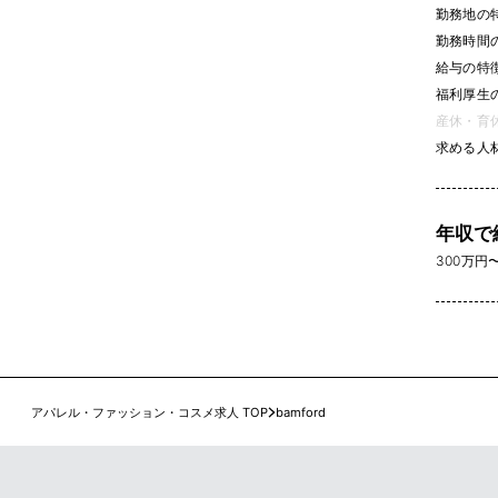
勤務地の
勤務時間
給与の特
福利厚生
産休・育休
求める人
年収で
300万円〜 
アパレル・ファッション・コスメ求人 TOP
bamford