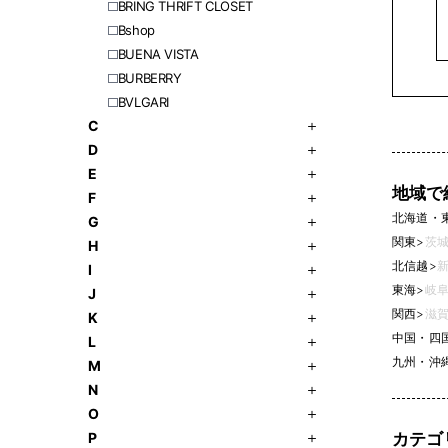
BRING THRIFT CLOSET
Bshop
BUENA VISTA
BURBERRY
BVLGARI
C
D
E
地域で
F
北海道・
G
関東
>
茨城
H
北信越
>
新
I
東海
>
岐阜
J
関西
>
滋賀
K
中国・四
L
九州・沖
M
N
O
カテゴ
P