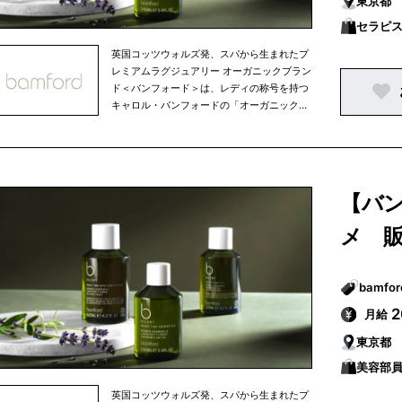
東京都
セラピス
英国コッツウォルズ発、スパから生まれたプ
レミアムラグジュアリー オーガニックブラン
ド＜バンフォード＞は、レディの称号を持つ
キャロル・バンフォードの「オーガニックで
環境に優しいライフスタイルを送ることこ
そ、真のラグジュアリー」という理念のもと
に生まれました。厳選されたオーガニック植
物を用いて、独自に開発したバス＆ボディや
スキンケアアイテムは、ケア効果が高く、五
【バ
感に深く働きかける優雅な香りです。
メ 
月給
東京都
美容部員
英国コッツウォルズ発、スパから生まれたプ