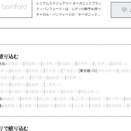
レミアムラグジュアリー オーガニックブラン
ド＜バンフォード＞は、レディの称号を持つ
キャロル・バンフォードの「オーガニックで
環境に優しいライフスタイルを送ることこ
そ、真のラグジュアリー」という理念のもと
に生まれました。厳選されたオーガニック植
物を用いて、独自に開発したバス＆ボディや
スキンケアアイテムは、ケア効果が高く、五
感に深く働きかける優雅な香りです。
絞り込む
東北
>
北海道 (0)
|
青森県 (0)
|
岩手県 (0)
|
宮城県 (0)
|
秋田県 (0)
|
山形県 (0)
|
福島県 (0)
県 (0)
|
栃木県 (0)
|
群馬県 (0)
|
埼玉県 (0)
|
千葉県 (0)
|
東京都 (3)
|
神奈川県 (0)
|
山梨県 (
潟県 (0)
|
富山県 (0)
|
石川県 (0)
|
福井県 (0)
|
長野県 (0)
県 (0)
|
静岡県 (0)
|
愛知県 (0)
|
三重県 (0)
県 (0)
|
京都府 (0)
|
大阪府 (0)
|
兵庫県 (0)
|
奈良県 (0)
|
和歌山県 (0)
国
>
鳥取県 (0)
|
島根県 (0)
|
岡山県 (0)
|
広島県 (0)
|
山口県 (0)
|
徳島県 (0)
|
香川県 (0)
|
愛媛
縄
>
福岡県 (0)
|
佐賀県 (0)
|
長崎県 (0)
|
熊本県 (0)
|
大分県 (0)
|
宮崎県 (0)
|
鹿児島県 (0)
|
リで絞り込む