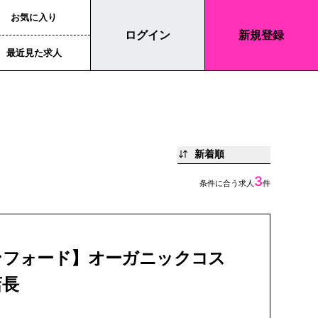
お気に入り
ログイン
新規登録
最近見た求人
新着順
3
条件に合う求人
件
ンフォード】オーガニックコス
店長