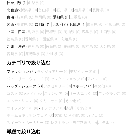
神奈川県 (1)
|
山梨県 (0)
北信越
>
新潟県 (0)
|
富山県 (0)
|
石川県 (0)
|
福井県 (0)
|
長野県 (0)
東海
>
岐阜県 (0)
|
静岡県 (0)
|
愛知県 (1)
|
三重県 (0)
関西
>
滋賀県 (0)
|
京都府 (1)
|
大阪府 (1)
|
兵庫県 (1)
|
奈良県 (0)
|
和歌山県 (0)
中国・四国
>
鳥取県 (0)
|
島根県 (0)
|
岡山県 (0)
|
広島県 (0)
|
山口県 (0)
|
徳島県 (0)
|
香川県 (0)
|
愛媛県 (0)
|
高知県 (0)
九州・沖縄
>
福岡県 (0)
|
佐賀県 (0)
|
長崎県 (0)
|
熊本県 (0)
|
大分県 (0)
|
宮崎県 (0)
|
鹿児島県 (0)
|
沖縄県 (0)
カテゴリで絞り込む
ファッション (7)
>
ラグジュアリー (0)
|
デザイナーズ (0)
|
ジュエリー・ウォッチ (0)
|
セレクトショップ (0)
|
アパレル (0)
|
バッグ・シューズ (7)
|
アクセサリー (0)
|
スポーツ (7)
|
その他 (0)
コスメ (0)
>
メイク (0)
|
スキンケア (0)
|
オーガニック (0)
|
フレグランス (0)
|
エステ・サロン (0)
|
クリニック (0)
|
その他 (0)
ライフスタイル (0)
>
インテリア (0)
|
家具 (0)
|
雑貨 (0)
|
ホーム＆キッチンウェア (0)
|
家電 (0)
|
その他 (0)
|
カフェ (0)
|
スイーツ・ベーカリー (0)
|
レストラン・専門料理店 (0)
|
ホテル (0)
職種で絞り込む