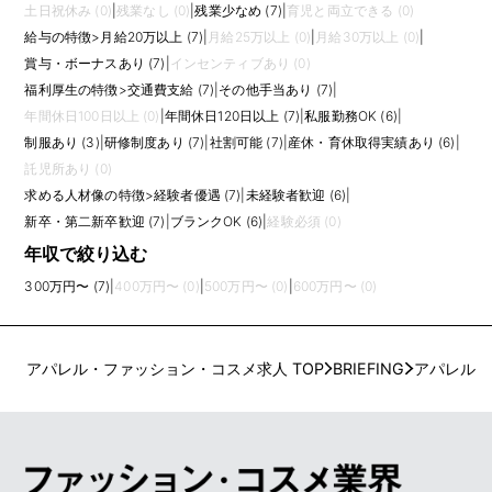
土日祝休み (0)
|
残業なし (0)
|
残業少なめ (7)
|
育児と両立できる (0)
給与の特徴
>
月給20万以上 (7)
|
月給25万以上 (0)
|
月給30万以上 (0)
|
賞与・ボーナスあり (7)
|
インセンティブあり (0)
福利厚生の特徴
>
交通費支給 (7)
|
その他手当あり (7)
|
年間休日100日以上 (0)
|
年間休日120日以上 (7)
|
私服勤務OK (6)
|
制服あり (3)
|
研修制度あり (7)
|
社割可能 (7)
|
産休・育休取得実績あり (6)
|
託児所あり (0)
求める人材像の特徴
>
経験者優遇 (7)
|
未経験者歓迎 (6)
|
新卒・第二新卒歓迎 (7)
|
ブランクOK (6)
|
経験必須 (0)
年収で絞り込む
300万円〜 (7)
|
400万円〜 (0)
|
500万円〜 (0)
|
600万円〜 (0)
アパレル・ファッション・コスメ求人 TOP
BRIEFING
アパレル