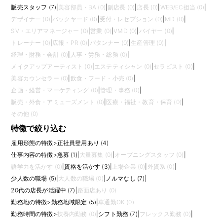
販売スタッフ (7)
|
美容部員・BA (0)
|
副店長 (0)
|
店長 (0)
|
WEB/EC担当 (0)
|
デザイナー (0)
|
バックヤード (0)
|
受付・レセプション (0)
|
MD (0)
|
SV・エリアマネージャー (0)
|
営業 (0)
|
VMD (0)
|
バイヤー (0)
|
トレーナー (0)
|
広報・PR (0)
|
パタンナー (0)
|
生産管理 (0)
|
経理・財務・会計 (0)
|
人事・労務・総務 (0)
|
メイクアップアーティスト (0)
|
エステティシャン (0)
|
セラピスト (0)
|
美容カウンセラー (0)
|
飲食・フード・小売 (0)
|
企画・経営・マーケティング (0)
|
管理・事務 (0)
|
販売・外食・アミューズメント (0)
|
医療・福祉・教育・保育 (0)
|
その他 (0)
特徴で絞り込む
雇用形態の特徴
>
正社員登用あり (4)
仕事内容の特徴
>
急募 (1)
|
大量募集 (0)
|
オープニングスタッフ (0)
|
語学力を活かす (0)
|
資格を活かす (3)
|
上場企業 (0)
|
外資系 (0)
|
少人数の職場 (5)
|
大人数の職場 (0)
|
ノルマなし (7)
|
20代の店長が活躍中 (7)
|
路面店あり (0)
勤務地の特徴
>
勤務地域限定 (5)
|
車通勤OK (0)
勤務時間の特徴
>
扶養内勤務 (0)
|
シフト勤務 (7)
|
フレックス勤務 (0)
|