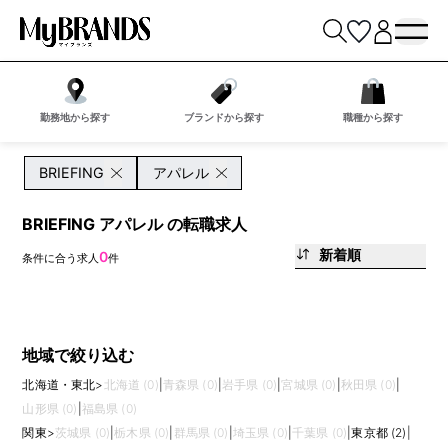
勤務地から探す
ブランドから探す
職種から探す
BRIEFING
アパレル
BRIEFING アパレル の転職求人
新着順
0
条件に合う求人
件
地域で絞り込む
北海道・東北
>
北海道 (0)
|
青森県 (0)
|
岩手県 (0)
|
宮城県 (0)
|
秋田県 (0)
|
山形県 (0)
|
福島県 (0)
関東
>
茨城県 (0)
|
栃木県 (0)
|
群馬県 (0)
|
埼玉県 (0)
|
千葉県 (0)
|
東京都 (2)
|