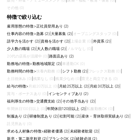
販売・外食・アミューズメント (0)
|
医療・福祉・教育・保育 (0)
|
その他 (0)
特徴で絞り込む
雇用形態の特徴
>
正社員登用あり (2)
仕事内容の特徴
>
急募 (2)
|
大量募集 (2)
|
オープニングスタッフ (0)
|
語学力を活かす (2)
|
資格を活かす (2)
|
上場企業 (0)
|
外資系 (2)
|
少人数の職場 (2)
|
大人数の職場 (2)
|
ノルマなし (0)
|
20代の店長が活躍中 (0)
|
路面店あり (2)
勤務地の特徴
>
勤務地域限定 (2)
|
車通勤OK (0)
勤務時間の特徴
>
扶養内勤務 (0)
|
シフト勤務 (2)
|
フレックス勤務 (0)
|
土日祝休み (0)
|
残業なし (0)
|
残業少なめ (0)
|
育児と両立できる (0)
給与の特徴
>
月給20万以上 (0)
|
月給25万以上 (2)
|
月給30万以上 (2)
|
賞与・ボーナスあり (0)
|
インセンティブあり (2)
福利厚生の特徴
>
交通費支給 (2)
|
その他手当あり (2)
|
年間休日100日以上 (0)
|
年間休日120日以上 (2)
|
私服勤務OK (0)
|
制服あり (2)
|
研修制度あり (2)
|
社割可能 (2)
|
産休・育休取得実績あり (2)
|
託児所あり (0)
求める人材像の特徴
>
経験者優遇 (2)
|
未経験者歓迎 (2)
|
新卒・第二新卒歓迎 (2)
|
ブランクOK (2)
|
経験必須 (2)