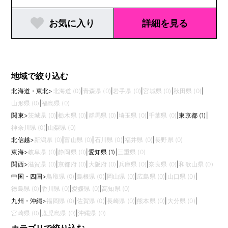
お気に入り
詳細を見る
地域で絞り込む
北海道・東北
>
北海道 (0)
|
青森県 (0)
|
岩手県 (0)
|
宮城県 (0)
|
秋田県 (0)
|
山形県 (0)
|
福島県 (0)
関東
>
茨城県 (0)
|
栃木県 (0)
|
群馬県 (0)
|
埼玉県 (0)
|
千葉県 (0)
|
東京都 (1)
|
神奈川県 (0)
|
山梨県 (0)
北信越
>
新潟県 (0)
|
富山県 (0)
|
石川県 (0)
|
福井県 (0)
|
長野県 (0)
東海
>
岐阜県 (0)
|
静岡県 (0)
|
愛知県 (1)
|
三重県 (0)
関西
>
滋賀県 (0)
|
京都府 (0)
|
大阪府 (0)
|
兵庫県 (0)
|
奈良県 (0)
|
和歌山県 (0)
中国・四国
>
鳥取県 (0)
|
島根県 (0)
|
岡山県 (0)
|
広島県 (0)
|
山口県 (0)
|
徳島県 (0)
|
香川県 (0)
|
愛媛県 (0)
|
高知県 (0)
九州・沖縄
>
福岡県 (0)
|
佐賀県 (0)
|
長崎県 (0)
|
熊本県 (0)
|
大分県 (0)
|
宮崎県 (0)
|
鹿児島県 (0)
|
沖縄県 (0)