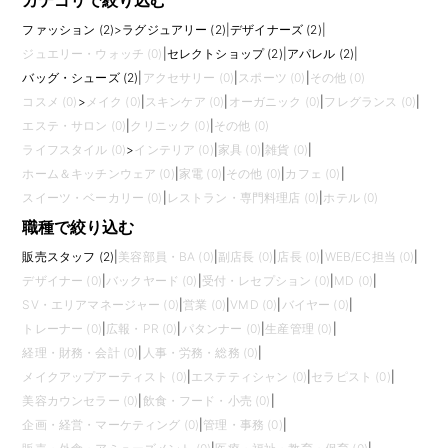
カテゴリで絞り込む
ファッション (2)
>
ラグジュアリー (2)
|
デザイナーズ (2)
|
ジュエリー・ウォッチ (0)
|
セレクトショップ (2)
|
アパレル (2)
|
バッグ・シューズ (2)
|
アクセサリー (0)
|
スポーツ (0)
|
その他 (0)
コスメ (0)
>
メイク (0)
|
スキンケア (0)
|
オーガニック (0)
|
フレグランス (0)
|
エステ・サロン (0)
|
クリニック (0)
|
その他 (0)
ライフスタイル (0)
>
インテリア (0)
|
家具 (0)
|
雑貨 (0)
|
ホーム＆キッチンウェア (0)
|
家電 (0)
|
その他 (0)
|
カフェ (0)
|
スイーツ・ベーカリー (0)
|
レストラン・専門料理店 (0)
|
ホテル (0)
職種で絞り込む
販売スタッフ (2)
|
美容部員・BA (0)
|
副店長 (0)
|
店長 (0)
|
WEB/EC担当 (0)
|
デザイナー (0)
|
バックヤード (0)
|
受付・レセプション (0)
|
MD (0)
|
SV・エリアマネージャー (0)
|
営業 (0)
|
VMD (0)
|
バイヤー (0)
|
トレーナー (0)
|
広報・PR (0)
|
パタンナー (0)
|
生産管理 (0)
|
経理・財務・会計 (0)
|
人事・労務・総務 (0)
|
メイクアップアーティスト (0)
|
エステティシャン (0)
|
セラピスト (0)
|
美容カウンセラー (0)
|
飲食・フード・小売 (0)
|
企画・経営・マーケティング (0)
|
管理・事務 (0)
|