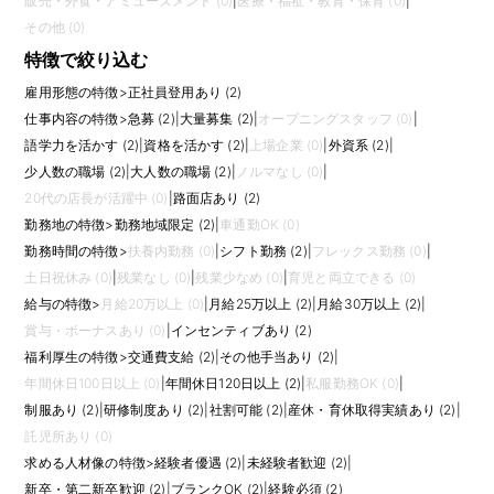
販売・外食・アミューズメント (0)
|
医療・福祉・教育・保育 (0)
|
その他 (0)
特徴で絞り込む
雇用形態の特徴
>
正社員登用あり (2)
仕事内容の特徴
>
急募 (2)
|
大量募集 (2)
|
オープニングスタッフ (0)
|
語学力を活かす (2)
|
資格を活かす (2)
|
上場企業 (0)
|
外資系 (2)
|
少人数の職場 (2)
|
大人数の職場 (2)
|
ノルマなし (0)
|
20代の店長が活躍中 (0)
|
路面店あり (2)
勤務地の特徴
>
勤務地域限定 (2)
|
車通勤OK (0)
勤務時間の特徴
>
扶養内勤務 (0)
|
シフト勤務 (2)
|
フレックス勤務 (0)
|
土日祝休み (0)
|
残業なし (0)
|
残業少なめ (0)
|
育児と両立できる (0)
給与の特徴
>
月給20万以上 (0)
|
月給25万以上 (2)
|
月給30万以上 (2)
|
賞与・ボーナスあり (0)
|
インセンティブあり (2)
福利厚生の特徴
>
交通費支給 (2)
|
その他手当あり (2)
|
年間休日100日以上 (0)
|
年間休日120日以上 (2)
|
私服勤務OK (0)
|
制服あり (2)
|
研修制度あり (2)
|
社割可能 (2)
|
産休・育休取得実績あり (2)
|
託児所あり (0)
求める人材像の特徴
>
経験者優遇 (2)
|
未経験者歓迎 (2)
|
新卒・第二新卒歓迎 (2)
|
ブランクOK (2)
|
経験必須 (2)