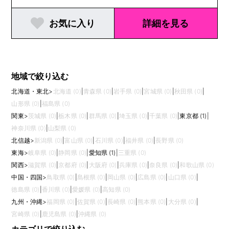
お気に入り
詳細を見る
地域で絞り込む
北海道・東北
>
北海道 (0)
|
青森県 (0)
|
岩手県 (0)
|
宮城県 (0)
|
秋田県 (0)
|
山形県 (0)
|
福島県 (0)
関東
>
茨城県 (0)
|
栃木県 (0)
|
群馬県 (0)
|
埼玉県 (0)
|
千葉県 (0)
|
東京都 (1)
|
神奈川県 (0)
|
山梨県 (0)
北信越
>
新潟県 (0)
|
富山県 (0)
|
石川県 (0)
|
福井県 (0)
|
長野県 (0)
東海
>
岐阜県 (0)
|
静岡県 (0)
|
愛知県 (1)
|
三重県 (0)
関西
>
滋賀県 (0)
|
京都府 (0)
|
大阪府 (0)
|
兵庫県 (0)
|
奈良県 (0)
|
和歌山県 (0)
中国・四国
>
鳥取県 (0)
|
島根県 (0)
|
岡山県 (0)
|
広島県 (0)
|
山口県 (0)
|
徳島県 (0)
|
香川県 (0)
|
愛媛県 (0)
|
高知県 (0)
九州・沖縄
>
福岡県 (0)
|
佐賀県 (0)
|
長崎県 (0)
|
熊本県 (0)
|
大分県 (0)
|
宮崎県 (0)
|
鹿児島県 (0)
|
沖縄県 (0)