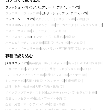
カテゴリで絞り込む
ファッション (2)
>
ラグジュアリー (2)
|
デザイナーズ (2)
|
ジュエリー・ウォッチ (0)
|
セレクトショップ (2)
|
アパレル (2)
|
バッグ・シューズ (2)
|
アクセサリー (0)
|
スポーツ (0)
|
その他 (0)
コスメ (0)
>
メイク (0)
|
スキンケア (0)
|
オーガニック (0)
|
フレグランス (0)
|
エステ・サロン (0)
|
クリニック (0)
|
その他 (0)
ライフスタイル (0)
>
インテリア (0)
|
家具 (0)
|
雑貨 (0)
|
ホーム＆キッチンウェア (0)
|
家電 (0)
|
その他 (0)
|
カフェ (0)
|
スイーツ・ベーカリー (0)
|
レストラン・専門料理店 (0)
|
ホテル (0)
職種で絞り込む
販売スタッフ (2)
|
美容部員・BA (0)
|
副店長 (0)
|
店長 (0)
|
WEB/EC担当 (0)
|
デザイナー (0)
|
バックヤード (0)
|
受付・レセプション (0)
|
MD (0)
|
SV・エリアマネージャー (0)
|
営業 (0)
|
VMD (0)
|
バイヤー (0)
|
トレーナー (0)
|
広報・PR (0)
|
パタンナー (0)
|
生産管理 (0)
|
経理・財務・会計 (0)
|
人事・労務・総務 (0)
|
メイクアップアーティスト (0)
|
エステティシャン (0)
|
セラピスト (0)
|
美容カウンセラー (0)
|
飲食・フード・小売 (0)
|
企画・経営・マーケティング (0)
|
管理・事務 (0)
|