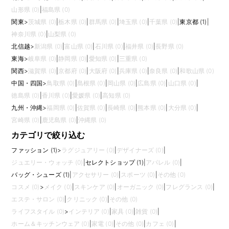
山形県 (0)
|
福島県 (0)
関東
>
茨城県 (0)
|
栃木県 (0)
|
群馬県 (0)
|
埼玉県 (0)
|
千葉県 (0)
|
東京都 (1)
|
神奈川県 (0)
|
山梨県 (0)
北信越
>
新潟県 (0)
|
富山県 (0)
|
石川県 (0)
|
福井県 (0)
|
長野県 (0)
東海
>
岐阜県 (0)
|
静岡県 (0)
|
愛知県 (0)
|
三重県 (0)
関西
>
滋賀県 (0)
|
京都府 (0)
|
大阪府 (0)
|
兵庫県 (0)
|
奈良県 (0)
|
和歌山県 (0)
中国・四国
>
鳥取県 (0)
|
島根県 (0)
|
岡山県 (0)
|
広島県 (0)
|
山口県 (0)
|
徳島県 (0)
|
香川県 (0)
|
愛媛県 (0)
|
高知県 (0)
九州・沖縄
>
福岡県 (0)
|
佐賀県 (0)
|
長崎県 (0)
|
熊本県 (0)
|
大分県 (0)
|
宮崎県 (0)
|
鹿児島県 (0)
|
沖縄県 (0)
カテゴリで絞り込む
ファッション (1)
>
ラグジュアリー (0)
|
デザイナーズ (0)
|
ジュエリー・ウォッチ (0)
|
セレクトショップ (1)
|
アパレル (0)
|
バッグ・シューズ (1)
|
アクセサリー (0)
|
スポーツ (0)
|
その他 (0)
コスメ (0)
>
メイク (0)
|
スキンケア (0)
|
オーガニック (0)
|
フレグランス (0)
|
エステ・サロン (0)
|
クリニック (0)
|
その他 (0)
ライフスタイル (0)
>
インテリア (0)
|
家具 (0)
|
雑貨 (0)
|
ホーム＆キッチンウェア (0)
|
家電 (0)
|
その他 (0)
|
カフェ (0)
|