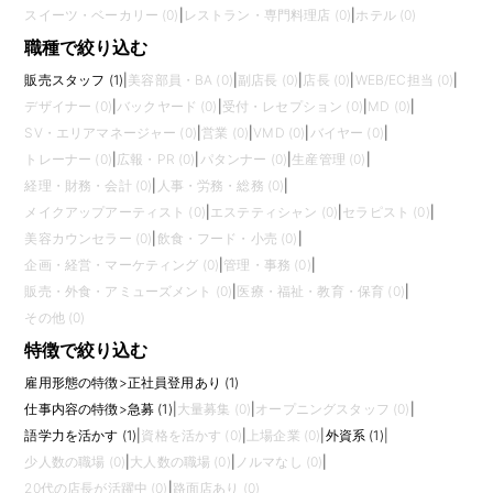
スイーツ・ベーカリー (0)
|
レストラン・専門料理店 (0)
|
ホテル (0)
職種で絞り込む
販売スタッフ (1)
|
美容部員・BA (0)
|
副店長 (0)
|
店長 (0)
|
WEB/EC担当 (0)
|
デザイナー (0)
|
バックヤード (0)
|
受付・レセプション (0)
|
MD (0)
|
SV・エリアマネージャー (0)
|
営業 (0)
|
VMD (0)
|
バイヤー (0)
|
トレーナー (0)
|
広報・PR (0)
|
パタンナー (0)
|
生産管理 (0)
|
経理・財務・会計 (0)
|
人事・労務・総務 (0)
|
メイクアップアーティスト (0)
|
エステティシャン (0)
|
セラピスト (0)
|
美容カウンセラー (0)
|
飲食・フード・小売 (0)
|
企画・経営・マーケティング (0)
|
管理・事務 (0)
|
販売・外食・アミューズメント (0)
|
医療・福祉・教育・保育 (0)
|
その他 (0)
特徴で絞り込む
雇用形態の特徴
>
正社員登用あり (1)
仕事内容の特徴
>
急募 (1)
|
大量募集 (0)
|
オープニングスタッフ (0)
|
語学力を活かす (1)
|
資格を活かす (0)
|
上場企業 (0)
|
外資系 (1)
|
少人数の職場 (0)
|
大人数の職場 (0)
|
ノルマなし (0)
|
20代の店長が活躍中 (0)
|
路面店あり (0)