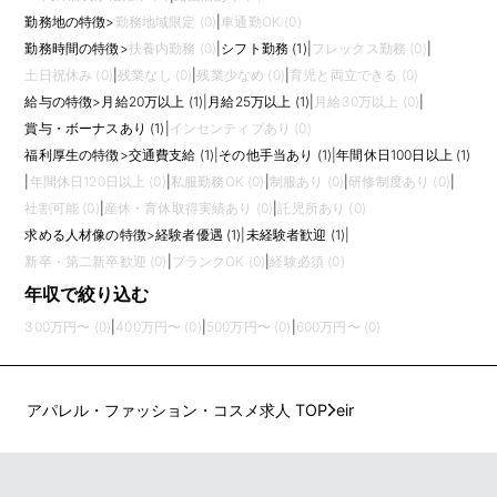
勤務地の特徴
>
勤務地域限定 (0)
|
車通勤OK (0)
勤務時間の特徴
>
扶養内勤務 (0)
|
シフト勤務 (1)
|
フレックス勤務 (0)
|
土日祝休み (0)
|
残業なし (0)
|
残業少なめ (0)
|
育児と両立できる (0)
給与の特徴
>
月給20万以上 (1)
|
月給25万以上 (1)
|
月給30万以上 (0)
|
賞与・ボーナスあり (1)
|
インセンティブあり (0)
福利厚生の特徴
>
交通費支給 (1)
|
その他手当あり (1)
|
年間休日100日以上 (1)
|
年間休日120日以上 (0)
|
私服勤務OK (0)
|
制服あり (0)
|
研修制度あり (0)
|
社割可能 (0)
|
産休・育休取得実績あり (0)
|
託児所あり (0)
求める人材像の特徴
>
経験者優遇 (1)
|
未経験者歓迎 (1)
|
新卒・第二新卒歓迎 (0)
|
ブランクOK (0)
|
経験必須 (0)
年収で絞り込む
300万円〜 (0)
|
400万円〜 (0)
|
500万円〜 (0)
|
600万円〜 (0)
アパレル・ファッション・コスメ求人 TOP
eir