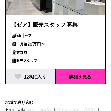
【ゼア】販売スタッフ 募集
eir | ゼア
20万円〜
月給
東京都
販売スタッフ
お気に入り
詳細を見る
地域で絞り込む
北海道・東北
>
北海道 (0)
|
青森県 (0)
|
岩手県 (0)
|
宮城県 (0)
|
秋田県 (0)
|