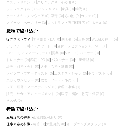
エステ・サロン (0)
|
クリニック (0)
|
その他 (0)
ライフスタイル (0)
>
インテリア (0)
|
家具 (0)
|
雑貨 (0)
|
ホーム＆キッチンウェア (0)
|
家電 (0)
|
その他 (0)
|
カフェ (0)
|
スイーツ・ベーカリー (0)
|
レストラン・専門料理店 (0)
|
ホテル (0)
職種で絞り込む
販売スタッフ (1)
|
美容部員・BA (0)
|
副店長 (0)
|
店長 (0)
|
WEB/EC担当 (0)
|
デザイナー (0)
|
バックヤード (0)
|
受付・レセプション (0)
|
MD (0)
|
SV・エリアマネージャー (0)
|
営業 (0)
|
VMD (0)
|
バイヤー (0)
|
トレーナー (0)
|
広報・PR (0)
|
パタンナー (0)
|
生産管理 (0)
|
経理・財務・会計 (0)
|
人事・労務・総務 (0)
|
メイクアップアーティスト (0)
|
エステティシャン (0)
|
セラピスト (0)
|
美容カウンセラー (0)
|
飲食・フード・小売 (0)
|
企画・経営・マーケティング (0)
|
管理・事務 (0)
|
販売・外食・アミューズメント (0)
|
医療・福祉・教育・保育 (0)
|
その他 (0)
特徴で絞り込む
雇用形態の特徴
>
正社員登用あり (0)
仕事内容の特徴
>
急募 (0)
|
大量募集 (0)
|
オープニングスタッフ (0)
|