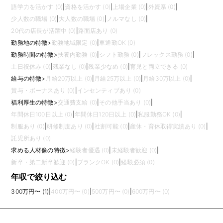
語学力を活かす (0)
|
資格を活かす (0)
|
上場企業 (0)
|
外資系 (0)
|
少人数の職場 (0)
|
大人数の職場 (0)
|
ノルマなし (0)
|
20代の店長が活躍中 (0)
|
路面店あり (0)
勤務地の特徴
>
勤務地域限定 (0)
|
車通勤OK (0)
勤務時間の特徴
>
扶養内勤務 (0)
|
シフト勤務 (0)
|
フレックス勤務 (0)
|
土日祝休み (0)
|
残業なし (0)
|
残業少なめ (0)
|
育児と両立できる (0)
給与の特徴
>
月給20万以上 (0)
|
月給25万以上 (0)
|
月給30万以上 (0)
|
賞与・ボーナスあり (0)
|
インセンティブあり (0)
福利厚生の特徴
>
交通費支給 (0)
|
その他手当あり (0)
|
年間休日100日以上 (0)
|
年間休日120日以上 (0)
|
私服勤務OK (0)
|
制服あり (0)
|
研修制度あり (0)
|
社割可能 (0)
|
産休・育休取得実績あり (0)
|
託児所あり (0)
求める人材像の特徴
>
経験者優遇 (0)
|
未経験者歓迎 (0)
|
新卒・第二新卒歓迎 (0)
|
ブランクOK (0)
|
経験必須 (0)
年収で絞り込む
300万円〜 (1)
|
400万円〜 (0)
|
500万円〜 (0)
|
600万円〜 (0)