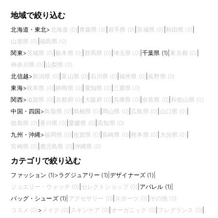
地域で絞り込む
北海道・東北
>
北海道 (0)
|
青森県 (0)
|
岩手県 (0)
|
宮城県 (0)
|
秋田県 (0)
|
山形県 (0)
|
福島県 (0)
関東
>
茨城県 (0)
|
栃木県 (0)
|
群馬県 (0)
|
埼玉県 (0)
|
千葉県 (1)
|
東京都 (0)
|
神奈川県 (0)
|
山梨県 (0)
北信越
>
新潟県 (0)
|
富山県 (0)
|
石川県 (0)
|
福井県 (0)
|
長野県 (0)
東海
>
岐阜県 (0)
|
静岡県 (0)
|
愛知県 (0)
|
三重県 (0)
関西
>
滋賀県 (0)
|
京都府 (0)
|
大阪府 (0)
|
兵庫県 (0)
|
奈良県 (0)
|
和歌山県 (0)
中国・四国
>
鳥取県 (0)
|
島根県 (0)
|
岡山県 (0)
|
広島県 (0)
|
山口県 (0)
|
徳島県 (0)
|
香川県 (0)
|
愛媛県 (0)
|
高知県 (0)
九州・沖縄
>
福岡県 (0)
|
佐賀県 (0)
|
長崎県 (0)
|
熊本県 (0)
|
大分県 (0)
|
宮崎県 (0)
|
鹿児島県 (0)
|
沖縄県 (0)
カテゴリで絞り込む
ファッション (1)
>
ラグジュアリー (1)
|
デザイナーズ (1)
|
ジュエリー・ウォッチ (0)
|
セレクトショップ (0)
|
アパレル (1)
|
バッグ・シューズ (1)
|
アクセサリー (0)
|
スポーツ (0)
|
その他 (0)
コスメ (0)
>
メイク (0)
|
スキンケア (0)
|
オーガニック (0)
|
フレグランス (0)
|