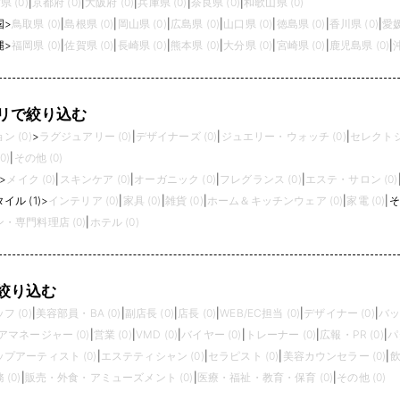
県 (0)
|
京都府 (0)
|
大阪府 (0)
|
兵庫県 (0)
|
奈良県 (0)
|
和歌山県 (0)
国
>
鳥取県 (0)
|
島根県 (0)
|
岡山県 (0)
|
広島県 (0)
|
山口県 (0)
|
徳島県 (0)
|
香川県 (0)
|
愛媛
縄
>
福岡県 (0)
|
佐賀県 (0)
|
長崎県 (0)
|
熊本県 (0)
|
大分県 (0)
|
宮崎県 (0)
|
鹿児島県 (0)
|
リで絞り込む
 (0)
>
ラグジュアリー (0)
|
デザイナーズ (0)
|
ジュエリー・ウォッチ (0)
|
セレクトシ
0)
|
その他 (0)
>
メイク (0)
|
スキンケア (0)
|
オーガニック (0)
|
フレグランス (0)
|
エステ・サロン (0)
ル (1)
>
インテリア (0)
|
家具 (0)
|
雑貨 (0)
|
ホーム＆キッチンウェア (0)
|
家電 (0)
|
そ
・専門料理店 (0)
|
ホテル (0)
絞り込む
 (0)
|
美容部員・BA (0)
|
副店長 (0)
|
店長 (0)
|
WEB/EC担当 (0)
|
デザイナー (0)
|
バッ
アマネージャー (0)
|
営業 (0)
|
VMD (0)
|
バイヤー (0)
|
トレーナー (0)
|
広報・PR (0)
|
パ
プアーティスト (0)
|
エステティシャン (0)
|
セラピスト (0)
|
美容カウンセラー (0)
|
飲
(0)
|
販売・外食・アミューズメント (0)
|
医療・福祉・教育・保育 (0)
|
その他 (0)