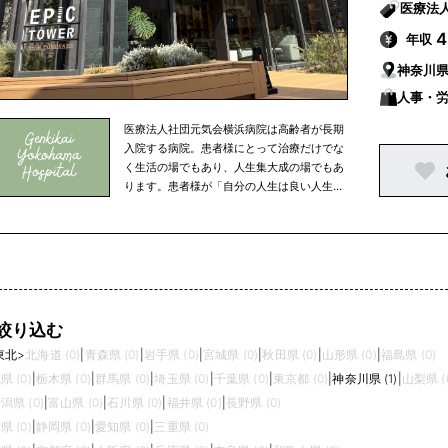
年収
神奈川
人事・
医療法人社団元気会横浜病院は高齢者が長期
入院する病院。患者様にとって治療だけでな
く生活の場でもあり、人生集大成の場でもあ
ります。患者様が「自分の人生は良い人生だ
った」と思えるどうかは、横浜病院で過ごす
時間をどれだけ豊かにできるか。「横浜病院
でよかった」と思っていただける質の高いサ
ービスの提供を目指しています。
絞り込む
東北
>
北海道 (0)
|
青森県 (0)
|
岩手県 (0)
|
宮城県 (0)
|
秋田県 (0)
|
山形県 (0)
|
福島県 (0)
県 (0)
|
栃木県 (0)
|
群馬県 (0)
|
埼玉県 (0)
|
千葉県 (0)
|
東京都 (0)
|
神奈川県 (1)
|
山梨県 (
潟県 (0)
|
富山県 (0)
|
石川県 (0)
|
福井県 (0)
|
長野県 (0)
県 (0)
|
静岡県 (0)
|
愛知県 (0)
|
三重県 (0)