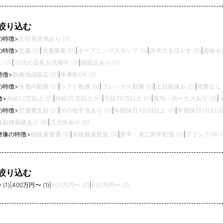
絞り込む
の特徴
>
正社員登用あり (0)
の特徴
>
急募 (0)
|
大量募集 (0)
|
オープニングスタッフ (0)
|
語学力を活かす (0)
|
資格を活
(0)
|
20代の店長が活躍中 (0)
|
路面店あり (0)
特徴
>
勤務地域限定 (0)
|
車通勤OK (0)
の特徴
>
扶養内勤務 (0)
|
シフト勤務 (0)
|
フレックス勤務 (0)
|
土日祝休み (0)
|
残業なし (
徴
>
月給20万以上 (0)
|
月給25万以上 (0)
|
月給30万以上 (0)
|
賞与・ボーナスあり (0)
|
の特徴
>
交通費支給 (0)
|
その他手当あり (0)
|
年間休日100日以上 (0)
|
年間休日120日以上
取得実績あり (0)
|
託児所あり (0)
材像の特徴
>
経験者優遇 (0)
|
未経験者歓迎 (0)
|
新卒・第二新卒歓迎 (0)
|
ブランクOK (
絞り込む
(1)
|
400万円〜 (1)
|
500万円〜 (0)
|
600万円〜 (0)