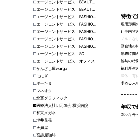
エージェントサービス BEAUTY 東日本
エージェントサービス BEAUTY 西日本
特徴で
エージェントサービス FASHION 北海道
雇用形態
エージェントサービス FASHION 愛知
仕事内容
エージェントサービス FASHION 福岡
ノルマなし 
エージェントサービス FASHION 関東
勤務地の
エージェントサービス FASHION 関西
勤務時間
エージェントサービス SC
給与の特
エージェントサービス オフィス
福利厚生
かんざし屋wargo
産休・育休
ににぎ
求める人
ポーたま
マネオク
北斎グラフィック
医療法人社団元気会 横浜病院
年収で
和真メガネ
300万円〜 
坪井花苑
天満屋
宮越屋珈琲