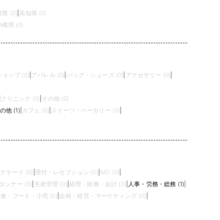
県 (0)
|
高知県 (0)
沖縄県 (0)
ョップ (0)
|
アパレル (0)
|
バッグ・シューズ (0)
|
アクセサリー (0)
|
|
クリニック (0)
|
その他 (0)
の他 (1)
|
カフェ (0)
|
スイーツ・ベーカリー (0)
|
クヤード (0)
|
受付・レセプション (0)
|
MD (0)
|
タンナー (0)
|
生産管理 (0)
|
経理・財務・会計 (0)
|
人事・労務・総務 (1)
|
食・フード・小売 (0)
|
企画・経営・マーケティング (0)
|