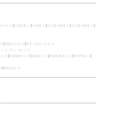
かす (0)
|
上場企業 (0)
|
外資系 (0)
|
少人数の職場 (0)
|
大人数の職場 (0)
|
0)
|
残業少なめ (0)
|
育児と両立できる (0)
インセンティブあり (0)
 (0)
|
私服勤務OK (0)
|
制服あり (0)
|
研修制度あり (0)
|
社割可能 (0)
|
0)
|
経験必須 (0)