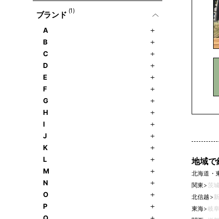
(1)
ブランド
A
B
C
D
E
F
G
H
I
J
K
L
地域で
M
北海道・
N
関東
>
茨城
O
北信越
>
新
P
東海
>
岐阜
Q