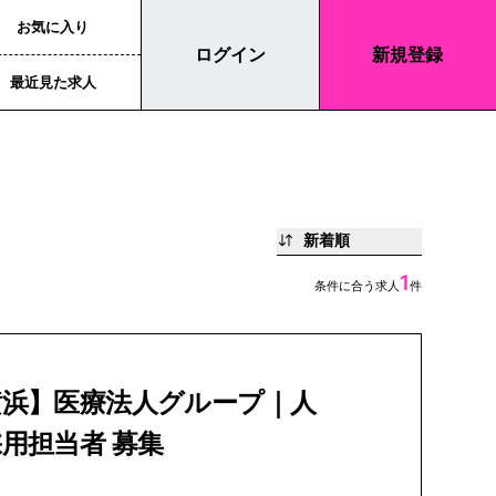
お気に入り
ログイン
新規登録
最近見た求人
新着順
1
条件に合う求人
件
横浜】医療法人グループ｜人
用担当者 募集