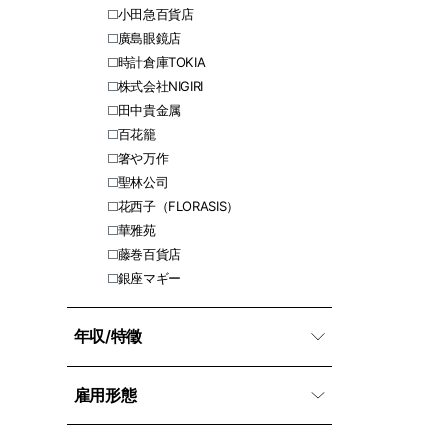
小田急百貨店
廣島眼鏡店
時計倉庫TOKIA
株式会社NIGIRI
田中貴金属
百花籠
箸や万作
聖林公司
花西子（FLORASIS）
華雅苑
藤巻百貨店
銀座マギー
年収/特徵
雇用形態