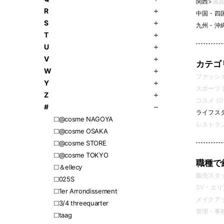
関西
>
滋賀
R
中国・四
S
九州・沖
T
U
V
カテゴ
W
ファッション
Y
スポーツ (
Z
コスメ (0)
#
ライフスタイ
@cosme NAGOYA
レストラン
@cosme OSAKA
@cosme STORE
@cosme TOKYO
職種で
＆ellecy
販売スタッフ
025S
SV・エリ
1er Arrondissement
メイクアッ
3/4 threequarter
管理・事務 
​​taag