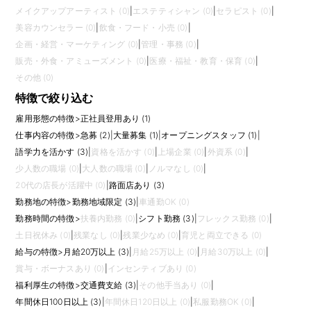
メイクアップアーティスト (0)
|
エステティシャン (0)
|
セラピスト (0)
|
美容カウンセラー (0)
|
飲食・フード・小売 (0)
|
企画・経営・マーケティング (0)
|
管理・事務 (0)
|
販売・外食・アミューズメント (0)
|
医療・福祉・教育・保育 (0)
|
その他 (0)
特徴で絞り込む
雇用形態の特徴
>
正社員登用あり (1)
仕事内容の特徴
>
急募 (2)
|
大量募集 (1)
|
オープニングスタッフ (1)
|
語学力を活かす (3)
|
資格を活かす (0)
|
上場企業 (0)
|
外資系 (0)
|
少人数の職場 (0)
|
大人数の職場 (0)
|
ノルマなし (0)
|
20代の店長が活躍中 (0)
|
路面店あり (3)
勤務地の特徴
>
勤務地域限定 (3)
|
車通勤OK (0)
勤務時間の特徴
>
扶養内勤務 (0)
|
シフト勤務 (3)
|
フレックス勤務 (0)
|
土日祝休み (0)
|
残業なし (0)
|
残業少なめ (0)
|
育児と両立できる (0)
給与の特徴
>
月給20万以上 (3)
|
月給25万以上 (0)
|
月給30万以上 (0)
|
賞与・ボーナスあり (0)
|
インセンティブあり (0)
福利厚生の特徴
>
交通費支給 (3)
|
その他手当あり (0)
|
年間休日100日以上 (3)
|
年間休日120日以上 (0)
|
私服勤務OK (0)
|