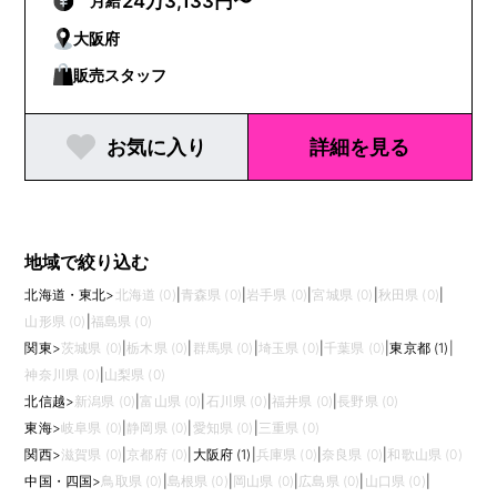
24万3,133円〜
月給
大阪府
販売スタッフ
お気に入り
詳細を見る
地域で絞り込む
北海道・東北
>
北海道 (0)
|
青森県 (0)
|
岩手県 (0)
|
宮城県 (0)
|
秋田県 (0)
|
山形県 (0)
|
福島県 (0)
関東
>
茨城県 (0)
|
栃木県 (0)
|
群馬県 (0)
|
埼玉県 (0)
|
千葉県 (0)
|
東京都 (1)
|
神奈川県 (0)
|
山梨県 (0)
北信越
>
新潟県 (0)
|
富山県 (0)
|
石川県 (0)
|
福井県 (0)
|
長野県 (0)
東海
>
岐阜県 (0)
|
静岡県 (0)
|
愛知県 (0)
|
三重県 (0)
関西
>
滋賀県 (0)
|
京都府 (0)
|
大阪府 (1)
|
兵庫県 (0)
|
奈良県 (0)
|
和歌山県 (0)
中国・四国
>
鳥取県 (0)
|
島根県 (0)
|
岡山県 (0)
|
広島県 (0)
|
山口県 (0)
|