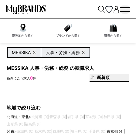
勤務地から探す
ブランドから探す
職種から探す
MESSIKA
人事・労務・総務
MESSIKA 人事・労務・総務 の転職求人
新着順
0
条件に合う求人
件
地域で絞り込む
北海道・東北
>
北海道 (0)
|
青森県 (0)
|
岩手県 (0)
|
宮城県 (0)
|
秋田県 (0)
|
山形県 (0)
|
福島県 (0)
関東
>
茨城県 (0)
|
栃木県 (0)
|
群馬県 (0)
|
埼玉県 (0)
|
千葉県 (0)
|
東京都 (4)
|