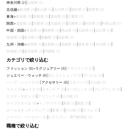
神奈川県 (2)
|
山梨県 (0)
北信越
>
新潟県 (0)
|
富山県 (0)
|
石川県 (0)
|
福井県 (0)
|
長野県 (0)
東海
>
岐阜県 (0)
|
静岡県 (0)
|
愛知県 (0)
|
三重県 (0)
関西
>
滋賀県 (0)
|
京都府 (0)
|
大阪府 (0)
|
兵庫県 (0)
|
奈良県 (0)
|
和歌山県 (0)
中国・四国
>
鳥取県 (0)
|
島根県 (0)
|
岡山県 (0)
|
広島県 (0)
|
山口県 (0)
|
徳島県 (0)
|
香川県 (0)
|
愛媛県 (0)
|
高知県 (0)
九州・沖縄
>
福岡県 (0)
|
佐賀県 (0)
|
長崎県 (0)
|
熊本県 (0)
|
大分県 (0)
|
宮崎県 (0)
|
鹿児島県 (0)
|
沖縄県 (0)
カテゴリで絞り込む
ファッション (6)
>
ラグジュアリー (6)
|
デザイナーズ (0)
|
ジュエリー・ウォッチ (6)
|
セレクトショップ (0)
|
アパレル (0)
|
バッグ・シューズ (0)
|
アクセサリー (6)
|
スポーツ (0)
|
その他 (0)
コスメ (0)
>
メイク (0)
|
スキンケア (0)
|
オーガニック (0)
|
フレグランス (0)
|
エステ・サロン (0)
|
クリニック (0)
|
その他 (0)
ライフスタイル (0)
>
インテリア (0)
|
家具 (0)
|
雑貨 (0)
|
ホーム＆キッチンウェア (0)
|
家電 (0)
|
その他 (0)
|
カフェ (0)
|
スイーツ・ベーカリー (0)
|
レストラン・専門料理店 (0)
職種で絞り込む