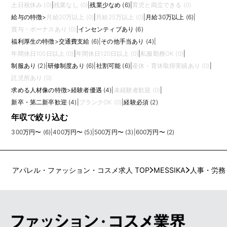
土日祝休み (0)
|
残業なし (0)
|
残業少なめ (6)
|
育児と両立できる (0)
給与の特徴
>
月給20万以上 (0)
|
月給25万以上 (0)
|
月給30万以上 (6)
|
賞与・ボーナスあり (0)
|
インセンティブあり (6)
福利厚生の特徴
>
交通費支給 (6)
|
その他手当あり (4)
|
年間休日100日以上 (0)
|
年間休日120日以上 (0)
|
私服勤務OK (0)
|
制服あり (2)
|
研修制度あり (6)
|
社割可能 (6)
|
産休・育休取得実績あり (0)
|
託児所あり (0)
求める人材像の特徴
>
経験者優遇 (4)
|
未経験者歓迎 (0)
|
新卒・第二新卒歓迎 (4)
|
ブランクOK (0)
|
経験必須 (2)
年収で絞り込む
300万円〜 (6)
|
400万円〜 (5)
|
500万円〜 (3)
|
600万円〜 (2)
アパレル・ファッション・コスメ求人 TOP
MESSIKA
人事・労務