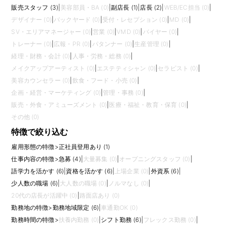
販売スタッフ (3)
|
美容部員・BA (0)
|
副店長 (1)
|
店長 (2)
|
WEB/EC担当 (0)
|
デザイナー (0)
|
バックヤード (0)
|
受付・レセプション (0)
|
MD (0)
|
SV・エリアマネージャー (0)
|
営業 (0)
|
VMD (0)
|
バイヤー (0)
|
トレーナー (0)
|
広報・PR (0)
|
パタンナー (0)
|
生産管理 (0)
|
経理・財務・会計 (0)
|
人事・労務・総務 (0)
|
メイクアップアーティスト (0)
|
エステティシャン (0)
|
セラピスト (0)
|
美容カウンセラー (0)
|
飲食・フード・小売 (0)
|
企画・経営・マーケティング (0)
|
管理・事務 (0)
|
販売・外食・アミューズメント (0)
|
医療・福祉・教育・保育 (0)
|
その他 (0)
特徴で絞り込む
雇用形態の特徴
>
正社員登用あり (1)
仕事内容の特徴
>
急募 (4)
|
大量募集 (0)
|
オープニングスタッフ (0)
|
語学力を活かす (6)
|
資格を活かす (6)
|
上場企業 (0)
|
外資系 (6)
|
少人数の職場 (6)
|
大人数の職場 (0)
|
ノルマなし (0)
|
20代の店長が活躍中 (0)
|
路面店あり (0)
勤務地の特徴
>
勤務地域限定 (6)
|
車通勤OK (0)
勤務時間の特徴
>
扶養内勤務 (0)
|
シフト勤務 (6)
|
フレックス勤務 (0)
|