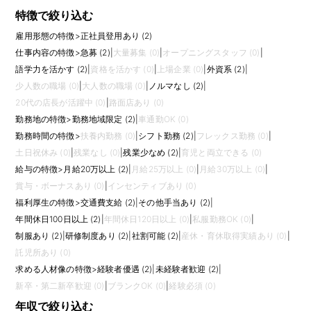
特徴で絞り込む
雇用形態の特徴
>
正社員登用あり (2)
仕事内容の特徴
>
急募 (2)
|
大量募集 (0)
|
オープニングスタッフ (0)
|
語学力を活かす (2)
|
資格を活かす (0)
|
上場企業 (0)
|
外資系 (2)
|
少人数の職場 (0)
|
大人数の職場 (0)
|
ノルマなし (2)
|
20代の店長が活躍中 (0)
|
路面店あり (0)
勤務地の特徴
>
勤務地域限定 (2)
|
車通勤OK (0)
勤務時間の特徴
>
扶養内勤務 (0)
|
シフト勤務 (2)
|
フレックス勤務 (0)
|
土日祝休み (0)
|
残業なし (0)
|
残業少なめ (2)
|
育児と両立できる (0)
給与の特徴
>
月給20万以上 (2)
|
月給25万以上 (0)
|
月給30万以上 (0)
|
賞与・ボーナスあり (0)
|
インセンティブあり (0)
福利厚生の特徴
>
交通費支給 (2)
|
その他手当あり (2)
|
年間休日100日以上 (2)
|
年間休日120日以上 (0)
|
私服勤務OK (0)
|
制服あり (2)
|
研修制度あり (2)
|
社割可能 (2)
|
産休・育休取得実績あり (0)
|
託児所あり (0)
求める人材像の特徴
>
経験者優遇 (2)
|
未経験者歓迎 (2)
|
新卒・第二新卒歓迎 (0)
|
ブランクOK (0)
|
経験必須 (0)
年収で絞り込む