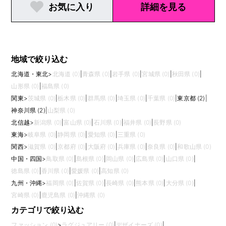
お気に入り
詳細を見る
地域で絞り込む
北海道・東北
>
北海道 (0)
|
青森県 (0)
|
岩手県 (0)
|
宮城県 (0)
|
秋田県 (0)
|
山形県 (0)
|
福島県 (0)
関東
>
茨城県 (0)
|
栃木県 (0)
|
群馬県 (0)
|
埼玉県 (0)
|
千葉県 (0)
|
東京都 (2)
|
神奈川県 (2)
|
山梨県 (0)
北信越
>
新潟県 (0)
|
富山県 (0)
|
石川県 (0)
|
福井県 (0)
|
長野県 (0)
東海
>
岐阜県 (0)
|
静岡県 (0)
|
愛知県 (0)
|
三重県 (0)
関西
>
滋賀県 (0)
|
京都府 (0)
|
大阪府 (0)
|
兵庫県 (0)
|
奈良県 (0)
|
和歌山県 (0)
中国・四国
>
鳥取県 (0)
|
島根県 (0)
|
岡山県 (0)
|
広島県 (0)
|
山口県 (0)
|
徳島県 (0)
|
香川県 (0)
|
愛媛県 (0)
|
高知県 (0)
九州・沖縄
>
福岡県 (0)
|
佐賀県 (0)
|
長崎県 (0)
|
熊本県 (0)
|
大分県 (0)
|
宮崎県 (0)
|
鹿児島県 (0)
|
沖縄県 (0)
カテゴリで絞り込む
ファッション (0)
>
ラグジュアリー (0)
|
デザイナーズ (0)
|