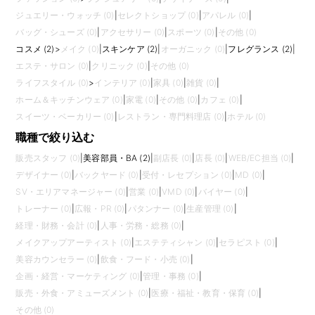
ジュエリー・ウォッチ (0)
|
セレクトショップ (0)
|
アパレル (0)
|
バッグ・シューズ (0)
|
アクセサリー (0)
|
スポーツ (0)
|
その他 (0)
コスメ (2)
>
メイク (0)
|
スキンケア (2)
|
オーガニック (0)
|
フレグランス (2)
|
エステ・サロン (0)
|
クリニック (0)
|
その他 (0)
ライフスタイル (0)
>
インテリア (0)
|
家具 (0)
|
雑貨 (0)
|
ホーム＆キッチンウェア (0)
|
家電 (0)
|
その他 (0)
|
カフェ (0)
|
スイーツ・ベーカリー (0)
|
レストラン・専門料理店 (0)
|
ホテル (0)
職種で絞り込む
販売スタッフ (0)
|
美容部員・BA (2)
|
副店長 (0)
|
店長 (0)
|
WEB/EC担当 (0)
|
デザイナー (0)
|
バックヤード (0)
|
受付・レセプション (0)
|
MD (0)
|
SV・エリアマネージャー (0)
|
営業 (0)
|
VMD (0)
|
バイヤー (0)
|
トレーナー (0)
|
広報・PR (0)
|
パタンナー (0)
|
生産管理 (0)
|
経理・財務・会計 (0)
|
人事・労務・総務 (0)
|
メイクアップアーティスト (0)
|
エステティシャン (0)
|
セラピスト (0)
|
美容カウンセラー (0)
|
飲食・フード・小売 (0)
|
企画・経営・マーケティング (0)
|
管理・事務 (0)
|
販売・外食・アミューズメント (0)
|
医療・福祉・教育・保育 (0)
|
その他 (0)