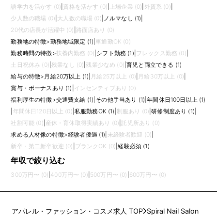
語学力を活かす (0)
|
資格を活かす (0)
|
上場企業 (0)
|
外資系 (0)
|
少人数の職場 (0)
|
大人数の職場 (0)
|
ノルマなし (1)
|
20代の店長が活躍中 (0)
|
路面店あり (0)
勤務地の特徴
>
勤務地域限定 (1)
|
車通勤OK (0)
勤務時間の特徴
>
扶養内勤務 (0)
|
シフト勤務 (1)
|
フレックス勤務 (0)
|
土日祝休み (0)
|
残業なし (0)
|
残業少なめ (0)
|
育児と両立できる (1)
給与の特徴
>
月給20万以上 (1)
|
月給25万以上 (0)
|
月給30万以上 (0)
|
賞与・ボーナスあり (1)
|
インセンティブあり (0)
福利厚生の特徴
>
交通費支給 (1)
|
その他手当あり (1)
|
年間休日100日以上 (1)
|
年間休日120日以上 (0)
|
私服勤務OK (1)
|
制服あり (0)
|
研修制度あり (1)
|
社割可能 (0)
|
産休・育休取得実績あり (0)
|
託児所あり (0)
求める人材像の特徴
>
経験者優遇 (1)
|
未経験者歓迎 (0)
|
新卒・第二新卒歓迎 (0)
|
ブランクOK (0)
|
経験必須 (1)
年収で絞り込む
300万円〜 (0)
|
400万円〜 (0)
|
500万円〜 (0)
|
600万円〜 (0)
アパレル・ファッション・コスメ求人 TOP
Spiral Nail Salon