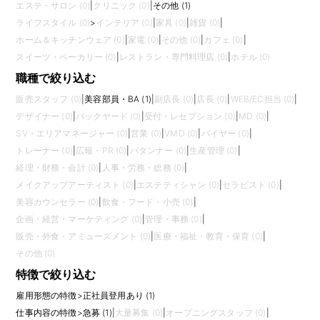
エステ・サロン (0)
|
クリニック (0)
|
その他 (1)
ライフスタイル (0)
>
インテリア (0)
|
家具 (0)
|
雑貨 (0)
|
ホーム＆キッチンウェア (0)
|
家電 (0)
|
その他 (0)
|
カフェ (0)
|
スイーツ・ベーカリー (0)
|
レストラン・専門料理店 (0)
|
ホテル (0)
職種で絞り込む
販売スタッフ (0)
|
美容部員・BA (1)
|
副店長 (0)
|
店長 (0)
|
WEB/EC担当 (0)
|
デザイナー (0)
|
バックヤード (0)
|
受付・レセプション (0)
|
MD (0)
|
SV・エリアマネージャー (0)
|
営業 (0)
|
VMD (0)
|
バイヤー (0)
|
トレーナー (0)
|
広報・PR (0)
|
パタンナー (0)
|
生産管理 (0)
|
経理・財務・会計 (0)
|
人事・労務・総務 (0)
|
メイクアップアーティスト (0)
|
エステティシャン (0)
|
セラピスト (0)
|
美容カウンセラー (0)
|
飲食・フード・小売 (0)
|
企画・経営・マーケティング (0)
|
管理・事務 (0)
|
販売・外食・アミューズメント (0)
|
医療・福祉・教育・保育 (0)
|
その他 (0)
特徴で絞り込む
雇用形態の特徴
>
正社員登用あり (1)
仕事内容の特徴
>
急募 (1)
|
大量募集 (0)
|
オープニングスタッフ (0)
|