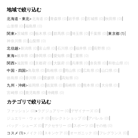
地域で絞り込む
北海道・東北
>
北海道 (0)
|
青森県 (0)
|
岩手県 (0)
|
宮城県 (0)
|
秋田県 (0)
|
山形県 (0)
|
福島県 (0)
関東
>
茨城県 (0)
|
栃木県 (0)
|
群馬県 (0)
|
埼玉県 (0)
|
千葉県 (0)
|
東京都 (1)
|
神奈川県 (0)
|
山梨県 (0)
北信越
>
新潟県 (0)
|
富山県 (0)
|
石川県 (0)
|
福井県 (0)
|
長野県 (0)
東海
>
岐阜県 (0)
|
静岡県 (0)
|
愛知県 (0)
|
三重県 (0)
関西
>
滋賀県 (0)
|
京都府 (0)
|
大阪府 (0)
|
兵庫県 (0)
|
奈良県 (0)
|
和歌山県 (0)
中国・四国
>
鳥取県 (0)
|
島根県 (0)
|
岡山県 (0)
|
広島県 (0)
|
山口県 (0)
|
徳島県 (0)
|
香川県 (0)
|
愛媛県 (0)
|
高知県 (0)
九州・沖縄
>
福岡県 (0)
|
佐賀県 (0)
|
長崎県 (0)
|
熊本県 (0)
|
大分県 (0)
|
宮崎県 (0)
|
鹿児島県 (0)
|
沖縄県 (0)
カテゴリで絞り込む
ファッション (0)
>
ラグジュアリー (0)
|
デザイナーズ (0)
|
ジュエリー・ウォッチ (0)
|
セレクトショップ (0)
|
アパレル (0)
|
バッグ・シューズ (0)
|
アクセサリー (0)
|
スポーツ (0)
|
その他 (0)
コスメ (1)
>
メイク (0)
|
スキンケア (0)
|
オーガニック (0)
|
フレグランス (0)
|