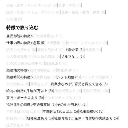
企画・経営・マーケティング (0)
|
管理・事務 (0)
|
販売・外食・アミューズメント (0)
|
医療・福祉・教育・保育 (0)
|
その他 (0)
特徴で絞り込む
雇用形態の特徴
>
正社員登用あり (0)
仕事内容の特徴
>
急募 (5)
|
大量募集 (0)
|
オープニングスタッフ (0)
|
語学力を活かす (0)
|
資格を活かす (0)
|
上場企業 (5)
|
外資系 (0)
|
少人数の職場 (0)
|
大人数の職場 (0)
|
ノルマなし (5)
|
20代の店長が活躍中 (0)
|
路面店あり (0)
勤務地の特徴
>
勤務地域限定 (0)
|
車通勤OK (0)
勤務時間の特徴
>
扶養内勤務 (0)
|
シフト勤務 (5)
|
フレックス勤務 (0)
|
土日祝休み (0)
|
残業なし (0)
|
残業少なめ (5)
|
育児と両立できる (5)
給与の特徴
>
月給20万以上 (5)
|
月給25万以上 (0)
|
月給30万以上 (0)
|
賞与・ボーナスあり (5)
|
インセンティブあり (0)
福利厚生の特徴
>
交通費支給 (5)
|
その他手当あり (5)
|
年間休日100日以上 (0)
|
年間休日120日以上 (5)
|
私服勤務OK (5)
|
制服あり (0)
|
研修制度あり (5)
|
社割可能 (5)
|
産休・育休取得実績あり (5)
|
託児所あり (0)