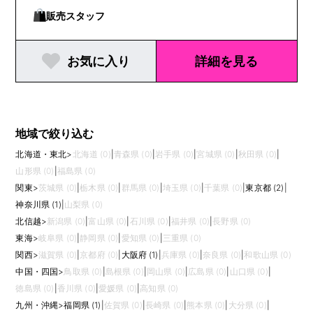
販売スタッフ
お気に入り
詳細を見る
地域で絞り込む
北海道・東北
>
北海道 (0)
|
青森県 (0)
|
岩手県 (0)
|
宮城県 (0)
|
秋田県 (0)
|
山形県 (0)
|
福島県 (0)
関東
>
茨城県 (0)
|
栃木県 (0)
|
群馬県 (0)
|
埼玉県 (0)
|
千葉県 (0)
|
東京都 (2)
|
神奈川県 (1)
|
山梨県 (0)
北信越
>
新潟県 (0)
|
富山県 (0)
|
石川県 (0)
|
福井県 (0)
|
長野県 (0)
東海
>
岐阜県 (0)
|
静岡県 (0)
|
愛知県 (0)
|
三重県 (0)
関西
>
滋賀県 (0)
|
京都府 (0)
|
大阪府 (1)
|
兵庫県 (0)
|
奈良県 (0)
|
和歌山県 (0)
中国・四国
>
鳥取県 (0)
|
島根県 (0)
|
岡山県 (0)
|
広島県 (0)
|
山口県 (0)
|
徳島県 (0)
|
香川県 (0)
|
愛媛県 (0)
|
高知県 (0)
九州・沖縄
>
福岡県 (1)
|
佐賀県 (0)
|
長崎県 (0)
|
熊本県 (0)
|
大分県 (0)
|