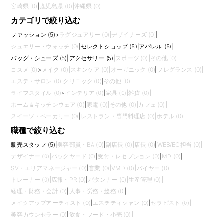
宮崎県 (0)
|
鹿児島県 (0)
|
沖縄県 (0)
カテゴリで絞り込む
ファッション (5)
>
ラグジュアリー (0)
|
デザイナーズ (0)
|
ジュエリー・ウォッチ (0)
|
セレクトショップ (5)
|
アパレル (5)
|
バッグ・シューズ (5)
|
アクセサリー (5)
|
スポーツ (0)
|
その他 (0)
コスメ (0)
>
メイク (0)
|
スキンケア (0)
|
オーガニック (0)
|
フレグランス (0)
|
エステ・サロン (0)
|
クリニック (0)
|
その他 (0)
ライフスタイル (0)
>
インテリア (0)
|
家具 (0)
|
雑貨 (0)
|
ホーム＆キッチンウェア (0)
|
家電 (0)
|
その他 (0)
|
カフェ (0)
|
スイーツ・ベーカリー (0)
|
レストラン・専門料理店 (0)
|
ホテル (0)
職種で絞り込む
販売スタッフ (5)
|
美容部員・BA (0)
|
副店長 (0)
|
店長 (0)
|
WEB/EC担当 (0)
|
デザイナー (0)
|
バックヤード (0)
|
受付・レセプション (0)
|
MD (0)
|
SV・エリアマネージャー (0)
|
営業 (0)
|
VMD (0)
|
バイヤー (0)
|
トレーナー (0)
|
広報・PR (0)
|
パタンナー (0)
|
生産管理 (0)
|
経理・財務・会計 (0)
|
人事・労務・総務 (0)
|
メイクアップアーティスト (0)
|
エステティシャン (0)
|
セラピスト (0)
|
美容カウンセラー (0)
|
飲食・フード・小売 (0)
|