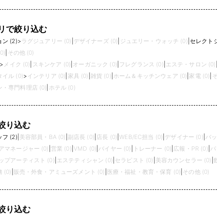
gallery／3COINS
リで絞り込む
 (2)
>
ラグジュアリー (0)
|
デザイナーズ (0)
|
ジュエリー・ウォッチ (0)
|
セレクトシ
0)
|
その他 (0)
>
メイク (0)
|
スキンケア (0)
|
オーガニック (0)
|
フレグランス (0)
|
エステ・サロン (0)
イル (0)
>
インテリア (0)
|
家具 (0)
|
雑貨 (0)
|
ホーム＆キッチンウェア (0)
|
家電 (0)
|
そ
・専門料理店 (0)
|
ホテル (0)
絞り込む
 (2)
|
美容部員・BA (0)
|
副店長 (0)
|
店長 (0)
|
WEB/EC担当 (0)
|
デザイナー (0)
|
バッ
アマネージャー (0)
|
営業 (0)
|
VMD (0)
|
バイヤー (0)
|
トレーナー (0)
|
広報・PR (0)
|
パ
プアーティスト (0)
|
エステティシャン (0)
|
セラピスト (0)
|
美容カウンセラー (0)
|
(0)
|
販売・外食・アミューズメント (0)
|
医療・福祉・教育・保育 (0)
|
その他 (0)
絞り込む