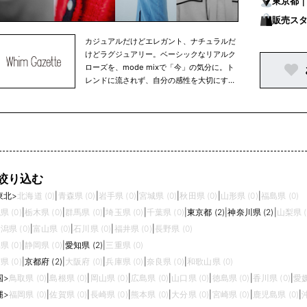
東京都
GROUP OUTLET／prose verse／RIVE
DROITE／russet／russet OUTLET／salut!
販売ス
／SHENERY／un dix cors／un dix cors
カジュアルだけどエレガント、ナチュラルだ
OUTLET／Whim Gazette／WHO'S WHO
けどラグジュアリー。ベーシックなリアルク
gallery／3COINS
ローズを、mode mixで「今」の気分に。ト
レンドに流されず、自分の感性を大切にする
しなやかな大人の女性に向けた新しいフェミ
ニティを提案するブランドです。 【PAL
GROUP ブランド一覧】 BEARDSLEY／
CAPRICIEUX LE'MAGE／Chico／
CIAOPANIC／CIAOPANIC TYPY／
COLLAGE GALLARDAGALANTE／
COLONY 2139／Daily russet／Discoat／
絞り込む
DouDou／Drawing Numbers／ear
東北
>
北海道 (0)
|
青森県 (0)
|
岩手県 (0)
|
宮城県 (0)
|
秋田県 (0)
|
山形県 (0)
|
福島県 (0)
PAPILLONNER／GALLARDAGALANTE／
GALLARDAGALANTE OUTLET／IACUCCI
県 (0)
|
栃木県 (0)
|
群馬県 (0)
|
埼玉県 (0)
|
千葉県 (0)
|
東京都 (2)
|
神奈川県 (2)
|
山梨県 (
／Kastane／La boutique BonBon／Lattice
潟県 (0)
|
富山県 (0)
|
石川県 (0)
|
福井県 (0)
|
長野県 (0)
／Les Signes／Loungedress／Lui's／
県 (0)
|
静岡県 (0)
|
愛知県 (2)
|
三重県 (0)
mystic／Omekashi／Pal collection／PAL
県 (0)
|
京都府 (2)
|
大阪府 (0)
|
兵庫県 (0)
|
奈良県 (0)
|
和歌山県 (0)
GROUP OUTLET／prose verse／RIVE
DROITE／russet／russet OUTLET／salut!
国
>
鳥取県 (0)
|
島根県 (0)
|
岡山県 (0)
|
広島県 (0)
|
山口県 (0)
|
徳島県 (0)
|
香川県 (0)
|
愛媛
／SHENERY／un dix cors／un dix cors
縄
>
福岡県 (0)
|
佐賀県 (0)
|
長崎県 (0)
|
熊本県 (0)
|
大分県 (0)
|
宮崎県 (0)
|
鹿児島県 (0)
|
OUTLET／Whim Gazette／WHO'S WHO