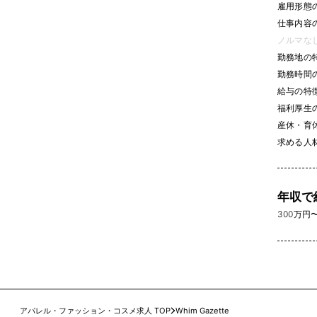
雇用形態
仕事内容
ノルマなし 
勤務地の
勤務時間
給与の特
福利厚生
産休・育休
求める人
年収で
300万円〜 
アパレル・ファッション・コスメ求人 TOP
Whim Gazette