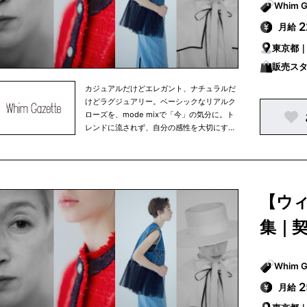
月給
東京都
販売ス
カジュアルだけどエレガント、ナチュラルだ
けどラグジュアリー。ベーシックなリアルク
ローズを、mode mixで「今」の気分に。ト
レンドに流されず、自分の感性を大切にする
しなやかな大人の女性に向けた新しいフェミ
ニティを提案するブランドです。 【PAL
GROUP ブランド一覧】 BEARDSLEY／
CAPRICIEUX LE'MAGE／Chico／
CIAOPANIC／CIAOPANIC TYPY／
【ウ
COLLAGE GALLARDAGALANTE／
COLONY 2139／Daily russet／Discoat／
集｜
DouDou／Drawing Numbers／ear
PAPILLONNER／GALLARDAGALANTE／
GALLARDAGALANTE OUTLET／IACUCCI
／Kastane／La boutique BonBon／Lattice
／Les Signes／Loungedress／Lui's／
月給
mystic／Omekashi／Pal collection／PAL