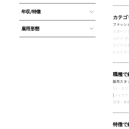
年収/特徵
カテゴ
ファッション
雇用形態
スポーツ (
コスメ (0)
ライフスタ
レストラン
職種で
販売スタッフ
SV・エリ
|
メイクアッ
管理・事務 
特徴で