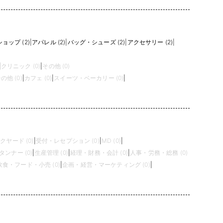
ョップ (2)
|
アパレル (2)
|
バッグ・シューズ (2)
|
アクセサリー (2)
|
|
クリニック (0)
|
その他 (0)
の他 (0)
|
カフェ (0)
|
スイーツ・ベーカリー (0)
|
クヤード (0)
|
受付・レセプション (0)
|
MD (0)
|
タンナー (0)
|
生産管理 (0)
|
経理・財務・会計 (0)
|
人事・労務・総務 (0)
飲食・フード・小売 (0)
|
企画・経営・マーケティング (0)
|