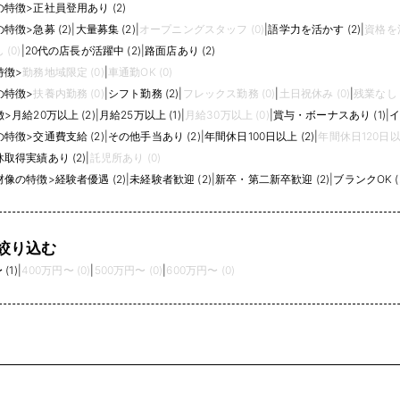
の特徴
>
正社員登用あり (2)
の特徴
>
急募 (2)
|
大量募集 (2)
|
オープニングスタッフ (0)
|
語学力を活かす (2)
|
資格を活
(0)
|
20代の店長が活躍中 (2)
|
路面店あり (2)
特徴
>
勤務地域限定 (0)
|
車通勤OK (0)
の特徴
>
扶養内勤務 (0)
|
シフト勤務 (2)
|
フレックス勤務 (0)
|
土日祝休み (0)
|
残業なし (
徴
>
月給20万以上 (2)
|
月給25万以上 (1)
|
月給30万以上 (0)
|
賞与・ボーナスあり (1)
|
イ
の特徴
>
交通費支給 (2)
|
その他手当あり (2)
|
年間休日100日以上 (2)
|
年間休日120日以上
取得実績あり (2)
|
託児所あり (0)
材像の特徴
>
経験者優遇 (2)
|
未経験者歓迎 (2)
|
新卒・第二新卒歓迎 (2)
|
ブランクOK (
絞り込む
(1)
|
400万円〜 (0)
|
500万円〜 (0)
|
600万円〜 (0)