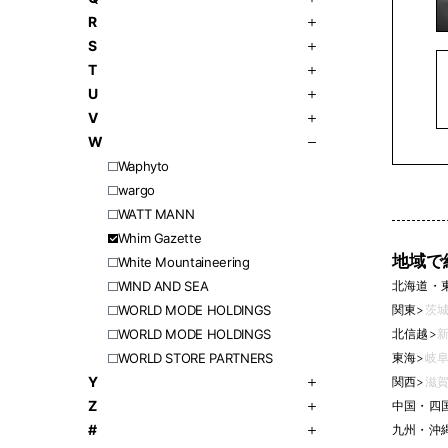
R
S
T
U
V
W
Waphyto
wargo
WATT MANN
Whim Gazette
地域で
White Mountaineering
北海道・
WIND AND SEA
関東
>
茨城
WORLD MODE HOLDINGS
北信越
>
新
WORLD MODE HOLDINGS
東海
>
岐阜
WORLD STORE PARTNERS
Y
関西
>
滋賀
Z
中国・四
#
九州・沖