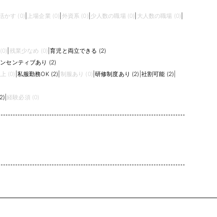
かす (0)
|
上場企業 (0)
|
外資系 (0)
|
少人数の職場 (0)
|
大人数の職場 (0)
|
0)
|
残業少なめ (0)
|
育児と両立できる (2)
ンセンティブあり (2)
 (0)
|
私服勤務OK (2)
|
制服あり (0)
|
研修制度あり (2)
|
社割可能 (2)
|
2)
|
経験必須 (0)