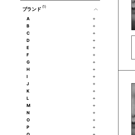
(1)
ブランド
A
B
C
D
E
F
G
H
I
J
K
L
M
N
O
P
Q