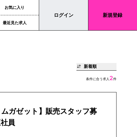
お気に入り
ログイン
新規登録
最近見た求人
新着順
2
条件に合う求人
件
ィムガゼット】販売スタッフ募
正社員