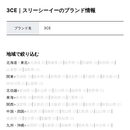
3CE｜スリーシーイーのブランド情報
ブランド名
3CE
地域で絞り込む
北海道・東北
>
北海道 (0)
|
青森県 (0)
|
岩手県 (0)
|
宮城県 (0)
|
秋田県 (0)
|
山形県 (0)
|
福島県 (0)
関東
>
茨城県 (0)
|
栃木県 (0)
|
群馬県 (0)
|
埼玉県 (0)
|
千葉県 (0)
|
東京都 (0)
|
神奈川県 (0)
|
山梨県 (0)
北信越
>
新潟県 (0)
|
富山県 (0)
|
石川県 (0)
|
福井県 (0)
|
長野県 (0)
東海
>
岐阜県 (0)
|
静岡県 (0)
|
愛知県 (0)
|
三重県 (0)
関西
>
滋賀県 (0)
|
京都府 (0)
|
大阪府 (0)
|
兵庫県 (0)
|
奈良県 (0)
|
和歌山県 (0)
中国・四国
>
鳥取県 (0)
|
島根県 (0)
|
岡山県 (0)
|
広島県 (0)
|
山口県 (0)
|
徳島県 (0)
|
香川県 (0)
|
愛媛県 (0)
|
高知県 (0)
九州・沖縄
>
福岡県 (0)
|
佐賀県 (0)
|
長崎県 (0)
|
熊本県 (0)
|
大分県 (0)
|