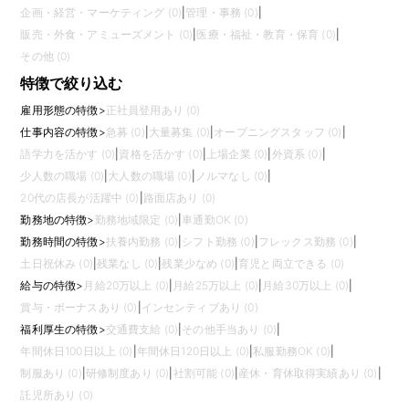
企画・経営・マーケティング (0)
|
管理・事務 (0)
|
販売・外食・アミューズメント (0)
|
医療・福祉・教育・保育 (0)
|
その他 (0)
特徴で絞り込む
雇用形態の特徴
>
正社員登用あり (0)
仕事内容の特徴
>
急募 (0)
|
大量募集 (0)
|
オープニングスタッフ (0)
|
語学力を活かす (0)
|
資格を活かす (0)
|
上場企業 (0)
|
外資系 (0)
|
少人数の職場 (0)
|
大人数の職場 (0)
|
ノルマなし (0)
|
20代の店長が活躍中 (0)
|
路面店あり (0)
勤務地の特徴
>
勤務地域限定 (0)
|
車通勤OK (0)
勤務時間の特徴
>
扶養内勤務 (0)
|
シフト勤務 (0)
|
フレックス勤務 (0)
|
土日祝休み (0)
|
残業なし (0)
|
残業少なめ (0)
|
育児と両立できる (0)
給与の特徴
>
月給20万以上 (0)
|
月給25万以上 (0)
|
月給30万以上 (0)
|
賞与・ボーナスあり (0)
|
インセンティブあり (0)
福利厚生の特徴
>
交通費支給 (0)
|
その他手当あり (0)
|
年間休日100日以上 (0)
|
年間休日120日以上 (0)
|
私服勤務OK (0)
|
制服あり (0)
|
研修制度あり (0)
|
社割可能 (0)
|
産休・育休取得実績あり (0)
|
託児所あり (0)