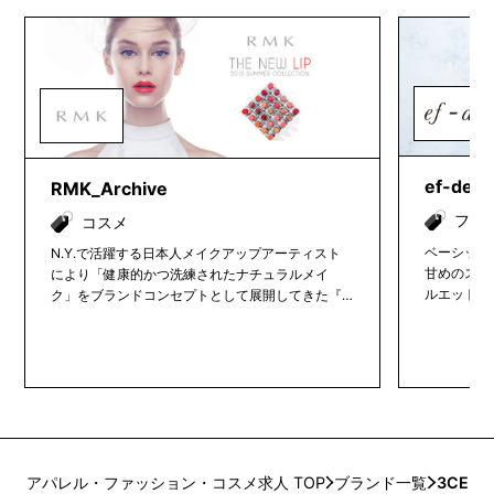
ef-de_A
RMK_Archive
ファ
コスメ
ベーシック
N.Y.で活躍する日本人メイクアップアーティスト
甘めのスタ
により「健康的かつ洗練されたナチュラルメイ
ルエットが
ク」をブランドコンセプトとして展開してきた『R
ます。
MK』。 スタートから10年で驚異的な売上伸張を
果たし、”奇跡のブランド”として成長してきまし
た。2014年春夏からは既に就任している国際的メ
イクアップアーティストKAORIによるコレクショ
ンがスタートしました。手頃な価格と簡単なメイ
ク方法、商品の可愛さなどが若い女性に支持され
圧倒的な来客数を確保。 現在では日本の百貨店化
粧品のトップブランドとして位置づけされていま
アパレル・ファッション・コスメ求人 TOP
ブランド一覧
3CE
す。