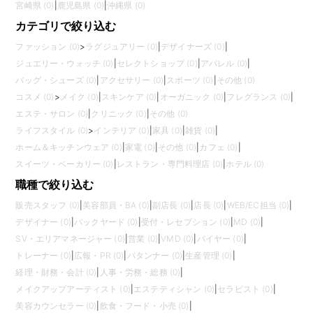
宮崎県 (0)
|
鹿児島県 (0)
|
沖縄県 (0)
カテゴリで絞り込む
ファッション (0)
>
ラグジュアリー (0)
|
デザイナーズ (0)
|
ジュエリー・ウォッチ (0)
|
セレクトショップ (0)
|
アパレル (0)
|
バッグ・シューズ (0)
|
アクセサリー (0)
|
スポーツ (0)
|
その他 (0)
コスメ (0)
>
メイク (0)
|
スキンケア (0)
|
オーガニック (0)
|
フレグランス (0)
|
エステ・サロン (0)
|
クリニック (0)
|
その他 (0)
ライフスタイル (0)
>
インテリア (0)
|
家具 (0)
|
雑貨 (0)
|
ホーム＆キッチンウェア (0)
|
家電 (0)
|
その他 (0)
|
カフェ (0)
|
スイーツ・ベーカリー (0)
|
レストラン・専門料理店 (0)
|
ホテル (0)
職種で絞り込む
販売スタッフ (0)
|
美容部員・BA (0)
|
副店長 (0)
|
店長 (0)
|
WEB/EC担当 (0)
|
デザイナー (0)
|
バックヤード (0)
|
受付・レセプション (0)
|
MD (0)
|
SV・エリアマネージャー (0)
|
営業 (0)
|
VMD (0)
|
バイヤー (0)
|
トレーナー (0)
|
広報・PR (0)
|
パタンナー (0)
|
生産管理 (0)
|
経理・財務・会計 (0)
|
人事・労務・総務 (0)
|
メイクアップアーティスト (0)
|
エステティシャン (0)
|
セラピスト (0)
|
美容カウンセラー (0)
|
飲食・フード・小売 (0)
|