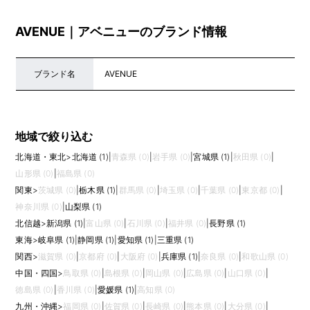
AVENUE｜アベニューのブランド情報
ブランド名
AVENUE
地域で絞り込む
北海道・東北
>
北海道 (1)
|
青森県 (0)
|
岩手県 (0)
|
宮城県 (1)
|
秋田県 (0)
|
山形県 (0)
|
福島県 (0)
関東
>
茨城県 (0)
|
栃木県 (1)
|
群馬県 (0)
|
埼玉県 (0)
|
千葉県 (0)
|
東京都 (0)
|
神奈川県 (0)
|
山梨県 (1)
北信越
>
新潟県 (1)
|
富山県 (0)
|
石川県 (0)
|
福井県 (0)
|
長野県 (1)
東海
>
岐阜県 (1)
|
静岡県 (1)
|
愛知県 (1)
|
三重県 (1)
関西
>
滋賀県 (0)
|
京都府 (0)
|
大阪府 (0)
|
兵庫県 (1)
|
奈良県 (0)
|
和歌山県 (0)
中国・四国
>
鳥取県 (0)
|
島根県 (0)
|
岡山県 (0)
|
広島県 (0)
|
山口県 (0)
|
徳島県 (0)
|
香川県 (0)
|
愛媛県 (1)
|
高知県 (0)
九州・沖縄
>
福岡県 (0)
|
佐賀県 (0)
|
長崎県 (0)
|
熊本県 (0)
|
大分県 (0)
|