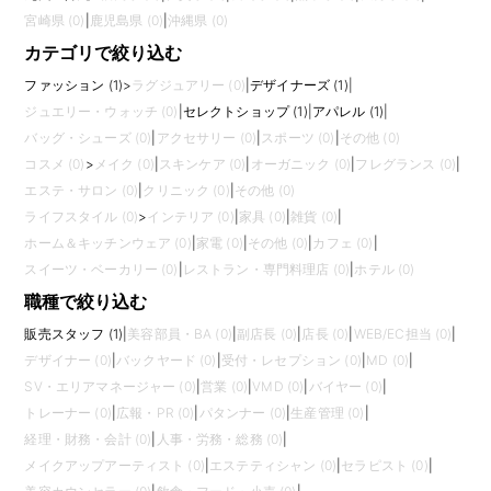
宮崎県 (0)
|
鹿児島県 (0)
|
沖縄県 (0)
カテゴリで絞り込む
ファッション (1)
>
ラグジュアリー (0)
|
デザイナーズ (1)
|
ジュエリー・ウォッチ (0)
|
セレクトショップ (1)
|
アパレル (1)
|
バッグ・シューズ (0)
|
アクセサリー (0)
|
スポーツ (0)
|
その他 (0)
コスメ (0)
>
メイク (0)
|
スキンケア (0)
|
オーガニック (0)
|
フレグランス (0)
|
エステ・サロン (0)
|
クリニック (0)
|
その他 (0)
ライフスタイル (0)
>
インテリア (0)
|
家具 (0)
|
雑貨 (0)
|
ホーム＆キッチンウェア (0)
|
家電 (0)
|
その他 (0)
|
カフェ (0)
|
スイーツ・ベーカリー (0)
|
レストラン・専門料理店 (0)
|
ホテル (0)
職種で絞り込む
販売スタッフ (1)
|
美容部員・BA (0)
|
副店長 (0)
|
店長 (0)
|
WEB/EC担当 (0)
|
デザイナー (0)
|
バックヤード (0)
|
受付・レセプション (0)
|
MD (0)
|
SV・エリアマネージャー (0)
|
営業 (0)
|
VMD (0)
|
バイヤー (0)
|
トレーナー (0)
|
広報・PR (0)
|
パタンナー (0)
|
生産管理 (0)
|
経理・財務・会計 (0)
|
人事・労務・総務 (0)
|
メイクアップアーティスト (0)
|
エステティシャン (0)
|
セラピスト (0)
|