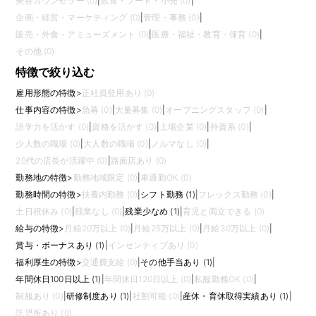
美容カウンセラー (0)
|
飲食・フード・小売 (0)
|
企画・経営・マーケティング (0)
|
管理・事務 (0)
|
販売・外食・アミューズメント (0)
|
医療・福祉・教育・保育 (0)
|
その他 (0)
特徴で絞り込む
雇用形態の特徴
>
正社員登用あり (0)
仕事内容の特徴
>
急募 (0)
|
大量募集 (0)
|
オープニングスタッフ (0)
|
語学力を活かす (0)
|
資格を活かす (0)
|
上場企業 (0)
|
外資系 (0)
|
少人数の職場 (0)
|
大人数の職場 (0)
|
ノルマなし (0)
|
20代の店長が活躍中 (0)
|
路面店あり (0)
勤務地の特徴
>
勤務地域限定 (0)
|
車通勤OK (0)
勤務時間の特徴
>
扶養内勤務 (0)
|
シフト勤務 (1)
|
フレックス勤務 (0)
|
土日祝休み (0)
|
残業なし (0)
|
残業少なめ (1)
|
育児と両立できる (0)
給与の特徴
>
月給20万以上 (0)
|
月給25万以上 (0)
|
月給30万以上 (0)
|
賞与・ボーナスあり (1)
|
インセンティブあり (0)
福利厚生の特徴
>
交通費支給 (0)
|
その他手当あり (1)
|
年間休日100日以上 (1)
|
年間休日120日以上 (0)
|
私服勤務OK (0)
|
制服あり (0)
|
研修制度あり (1)
|
社割可能 (0)
|
産休・育休取得実績あり (1)
|
託児所あり (0)