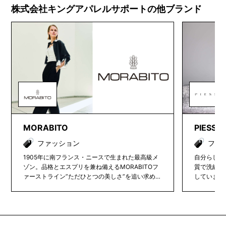
株式会社キングアパレルサポートの他ブランド
MORABITO
PIESSA
ファッション
ファ
1905年に南フランス・ニースで生まれた最高級メ
自分らしさ
ゾン。品格とエスプリを兼ね備えるMORABITOフ
質で洗練さ
ァーストライン”ただひとつの美しさ”を追い求め、
しています。
普遍的でプレミアムな価値を提案するブランド。
ランドを取
案。全国の
展開し、日
アイテムを