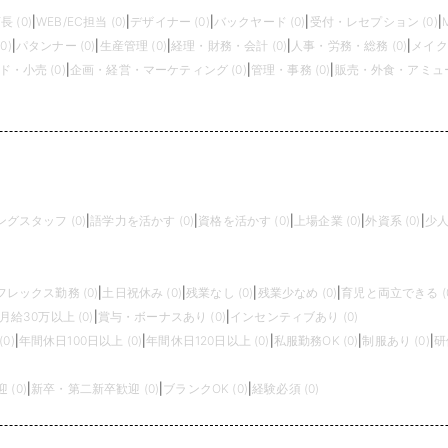
長 (0)
|
WEB/EC担当 (0)
|
デザイナー (0)
|
バックヤード (0)
|
受付・レセプション (0)
|
0)
|
パタンナー (0)
|
生産管理 (0)
|
経理・財務・会計 (0)
|
人事・労務・総務 (0)
|
メイク
・小売 (0)
|
企画・経営・マーケティング (0)
|
管理・事務 (0)
|
販売・外食・アミュー
グスタッフ (0)
|
語学力を活かす (0)
|
資格を活かす (0)
|
上場企業 (0)
|
外資系 (0)
|
少人
フレックス勤務 (0)
|
土日祝休み (0)
|
残業なし (0)
|
残業少なめ (0)
|
育児と両立できる (0
月給30万以上 (0)
|
賞与・ボーナスあり (0)
|
インセンティブあり (0)
0)
|
年間休日100日以上 (0)
|
年間休日120日以上 (0)
|
私服勤務OK (0)
|
制服あり (0)
|
研
(0)
|
新卒・第二新卒歓迎 (0)
|
ブランクOK (0)
|
経験必須 (0)