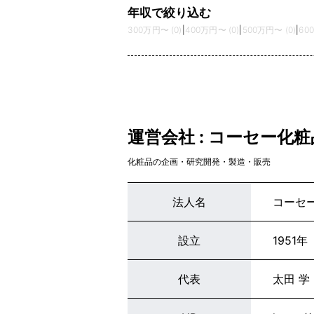
年収で絞り込む
300万円〜 (0)
|
400万円〜 (0)
|
500万円〜 (0)
|
60
運営会社 : コーセー化
化粧品の企画・研究開発・製造・販売
法人名
コーセ
設立
1951年
代表
太田 学