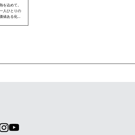
熱を込めて。
一人ひとりの
価値ある化粧
 インフィニテ
【プレ
ルシェリ エス
ェッショナル
クス アクネオ
 コーセープロ
ブンノル ニュ
ト ジュレーム
セーコスメポ
 サンカットb
スワンby コ