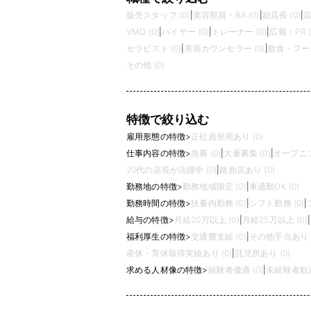
販売スタッフ (0)
|
美容部員・BA (0)
|
副店長 (0)
|
店
VMD (0)
|
バイヤー (0)
|
トレーナー (0)
|
広報・PR (
セラピスト (0)
|
美容カウンセラー (0)
|
飲食・フード
その他 (0)
特徴で絞り込む
雇用形態の特徴
>
正社員登用あり (0)
仕事内容の特徴
>
急募 (0)
|
大量募集 (0)
|
オープニン
20代の店長が活躍中 (0)
|
路面店あり (0)
勤務地の特徴
>
勤務地域限定 (0)
|
車通勤OK (0)
勤務時間の特徴
>
扶養内勤務 (0)
|
シフト勤務 (0)
|
給与の特徴
>
月給20万以上 (0)
|
月給25万以上 (0)
|
福利厚生の特徴
>
交通費支給 (0)
|
その他手当あり (
産休・育休取得実績あり (0)
|
託児所あり (0)
求める人材像の特徴
>
経験者優遇 (0)
|
未経験者歓迎 