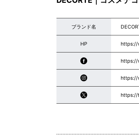
DECORTÉ｜コスメ
ブランド名
DECOR
HP
https:/
https:/
https:/
https:/