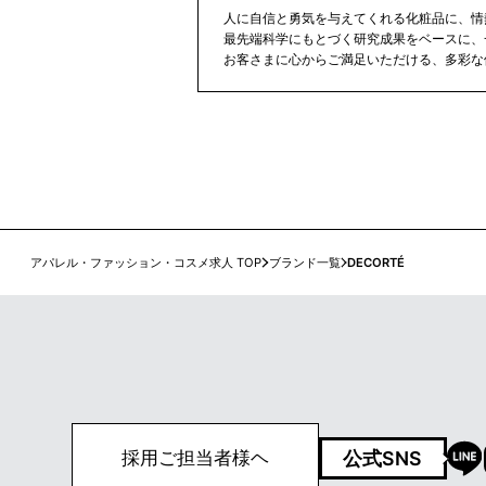
人に自信と勇気を与えてくれる化粧品に、情
最先端科学にもとづく研究成果をベースに、
お客さまに心からご満足いただける、多彩な
品をお届けします。 【ハイプレステージブランド】 コス
メデコルテ ジルスチュアート 雪肌精 みやび
ィ プレディア アディクション タルト インプレア 
ステージブランド】 雪肌精 ONE BY KOSÉ 
プリーク アスタリュクスby コーセープロフ
エクスバリアby ドクターフィル コスメティ
by ドクターフィル コスメティクス 米肌by
ビジョン カルテHD 【コスメタリー】 ヴィセ ファシオ ネ
イルホリック メイクキープミスト スティー
アパレル・ファッション・コスメ求人 TOP
ブランド一覧
DECORTÉ
ーヨーク ソフティモby コーセーコスメポー
by コーセーコスメポート ビオリスby コー
ート クリアターンby コーセーコスメポート
y コーセーコスメポート マニフィーク グレイ
ーセーコスメポート
公式SNS
採用ご担当者様ヘ