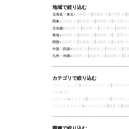
地域で絞り込む
北海道・東北
>
北海道 (0)
|
青森県 (0)
|
岩手県 (0)
|
関東
>
茨城県 (0)
|
栃木県 (0)
|
群馬県 (0)
|
埼玉県 (0)
北信越
>
新潟県 (0)
|
富山県 (0)
|
石川県 (0)
|
福井県 (
東海
>
岐阜県 (0)
|
静岡県 (0)
|
愛知県 (0)
|
三重県 (0)
関西
>
滋賀県 (0)
|
京都府 (0)
|
大阪府 (0)
|
兵庫県 (0)
中国・四国
>
鳥取県 (0)
|
島根県 (0)
|
岡山県 (0)
|
広島
九州・沖縄
>
福岡県 (0)
|
佐賀県 (0)
|
長崎県 (0)
|
熊本
カテゴリで絞り込む
ファッション (0)
>
ラグジュアリー (0)
|
デザイナーズ
その他 (0)
コスメ (0)
>
メイク (0)
|
スキンケア (0)
|
オーガニック
ライフスタイル (0)
>
インテリア (0)
|
家具 (0)
|
雑貨 
職種で絞り込む