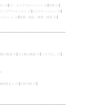
MD (0)
|
SV・エリアマネージャー (0)
|
営業 (0)
|
アップアーティスト (0)
|
エステティシャン (0)
|
ズメント (0)
|
医療・福祉・教育・保育 (0)
|
数の職場 (0)
|
大人数の職場 (0)
|
ノルマなし (0)
|
)
修制度あり (0)
|
社割可能 (0)
|