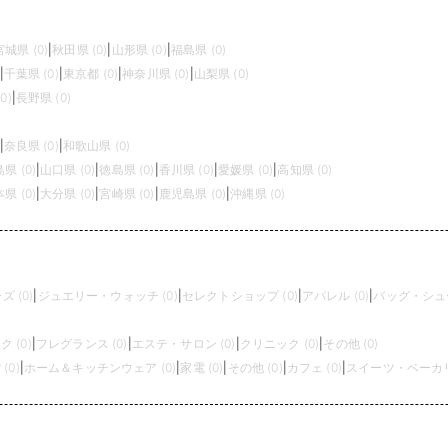
宮城県 (0)
|
秋田県 (0)
|
山形県 (0)
|
福島県 (0)
|
千葉県 (0)
|
東京都 (0)
|
神奈川県 (0)
|
山梨県 (0)
0)
|
長野県 (0)
|
奈良県 (0)
|
和歌山県 (0)
県 (0)
|
山口県 (0)
|
徳島県 (0)
|
香川県 (0)
|
愛媛県 (0)
|
高知県 (0)
県 (0)
|
大分県 (0)
|
宮崎県 (0)
|
鹿児島県 (0)
|
沖縄県 (0)
 (0)
|
ジュエリー・ウォッチ (0)
|
セレクトショップ (0)
|
アパレル (0)
|
バッグ・シュー
 (0)
|
フレグランス (0)
|
エステ・サロン (0)
|
クリニック (0)
|
その他 (0)
(0)
|
ホーム＆キッチンウェア (0)
|
家電 (0)
|
その他 (0)
|
カフェ (0)
|
スイーツ・ベーカリー