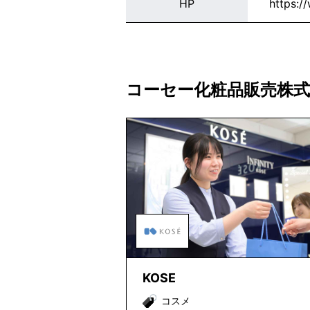
HP
https:/
コーセー化粧品販売株
KOSE
コスメ