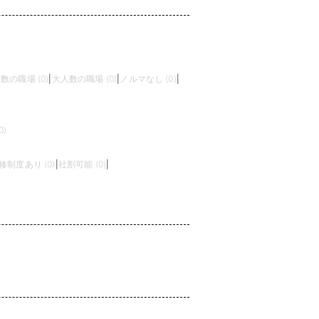
数の職場 (0)
|
大人数の職場 (0)
|
ノルマなし (0)
|
)
修制度あり (0)
|
社割可能 (0)
|