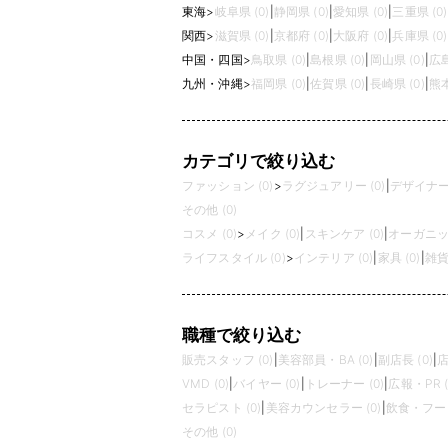
東海
>
岐阜県 (0)
|
静岡県 (0)
|
愛知県 (0)
|
三重県 (0)
関西
>
滋賀県 (0)
|
京都府 (0)
|
大阪府 (0)
|
兵庫県 (0)
中国・四国
>
鳥取県 (0)
|
島根県 (0)
|
岡山県 (0)
|
広島
九州・沖縄
>
福岡県 (0)
|
佐賀県 (0)
|
長崎県 (0)
|
熊本
カテゴリで絞り込む
ファッション (0)
>
ラグジュアリー (0)
|
デザイナーズ
その他 (0)
コスメ (0)
>
メイク (0)
|
スキンケア (0)
|
オーガニック
ライフスタイル (0)
>
インテリア (0)
|
家具 (0)
|
雑貨 
職種で絞り込む
販売スタッフ (0)
|
美容部員・BA (0)
|
副店長 (0)
|
店
VMD (0)
|
バイヤー (0)
|
トレーナー (0)
|
広報・PR (
セラピスト (0)
|
美容カウンセラー (0)
|
飲食・フード
その他 (0)