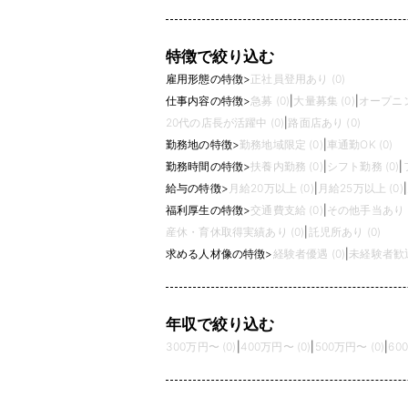
特徴で絞り込む
雇用形態の特徴
>
正社員登用あり (0)
仕事内容の特徴
>
急募 (0)
|
大量募集 (0)
|
オープニン
20代の店長が活躍中 (0)
|
路面店あり (0)
勤務地の特徴
>
勤務地域限定 (0)
|
車通勤OK (0)
勤務時間の特徴
>
扶養内勤務 (0)
|
シフト勤務 (0)
|
給与の特徴
>
月給20万以上 (0)
|
月給25万以上 (0)
|
福利厚生の特徴
>
交通費支給 (0)
|
その他手当あり (
産休・育休取得実績あり (0)
|
託児所あり (0)
求める人材像の特徴
>
経験者優遇 (0)
|
未経験者歓迎 
年収で絞り込む
300万円〜 (0)
|
400万円〜 (0)
|
500万円〜 (0)
|
60