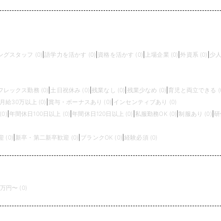
グスタッフ (0)
|
語学力を活かす (0)
|
資格を活かす (0)
|
上場企業 (0)
|
外資系 (0)
|
少人
フレックス勤務 (0)
|
土日祝休み (0)
|
残業なし (0)
|
残業少なめ (0)
|
育児と両立できる (0
月給30万以上 (0)
|
賞与・ボーナスあり (0)
|
インセンティブあり (0)
0)
|
年間休日100日以上 (0)
|
年間休日120日以上 (0)
|
私服勤務OK (0)
|
制服あり (0)
|
研
(0)
|
新卒・第二新卒歓迎 (0)
|
ブランクOK (0)
|
経験必須 (0)
0万円〜 (0)