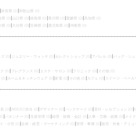
|
奈良県 (0)
|
和歌山県 (0)
県 (0)
|
山口県 (0)
|
徳島県 (0)
|
香川県 (0)
|
愛媛県 (0)
|
高知県 (0)
県 (0)
|
大分県 (0)
|
宮崎県 (0)
|
鹿児島県 (0)
|
沖縄県 (0)
 (0)
|
ジュエリー・ウォッチ (0)
|
セレクトショップ (0)
|
アパレル (0)
|
バッグ・シュー
 (0)
|
フレグランス (0)
|
エステ・サロン (0)
|
クリニック (0)
|
その他 (0)
(0)
|
ホーム＆キッチンウェア (0)
|
家電 (0)
|
その他 (0)
|
カフェ (0)
|
スイーツ・ベーカリー
長 (0)
|
WEB/EC担当 (0)
|
デザイナー (0)
|
バックヤード (0)
|
受付・レセプション (0)
|
0)
|
パタンナー (0)
|
生産管理 (0)
|
経理・財務・会計 (0)
|
人事・労務・総務 (0)
|
メイク
・小売 (0)
|
企画・経営・マーケティング (0)
|
管理・事務 (0)
|
販売・外食・アミュー