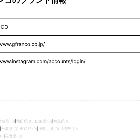
ランコのブランド情報
NCO
/www.gfranco.co.jp/
/www.instagram.com/accounts/login/
宮城県 (0)
|
秋田県 (0)
|
山形県 (0)
|
福島県 (0)
|
千葉県 (0)
|
東京都 (0)
|
神奈川県 (0)
|
山梨県 (0)
0)
|
長野県 (0)