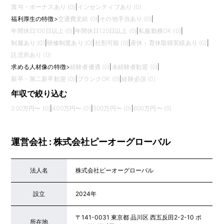
賞与・ボーナスあり (0)
|
インセンティブあり (0)
福利厚生の特徴
>
交通費支給 (0)
|
その他手当あり (0)
|
年間休日100日以上 (0)
|
年間休日120日以上 (0)
|
私服勤務OK (0)
|
制服あり (0)
|
研修制度あり (0)
|
社割可能 (0)
|
産休・育休取得実績あり (0)
|
託児所あり (0)
求める人材像の特徴
>
経験者優遇 (0)
|
未経験者歓迎 (0)
|
新卒・第二新卒歓迎 (0)
|
ブランクOK (0)
|
経験必須 (0)
年収で絞り込む
300万円〜 (0)
|
400万円〜 (0)
|
500万円〜 (0)
|
600万円〜 (0)
運営会社 : 株式会社ピーオーグローバル
法人名
株式会社ピーオーグローバル
設立
2024年
〒141-0031 東京都 品川区 西五反田2-2-10 ポ
所在地