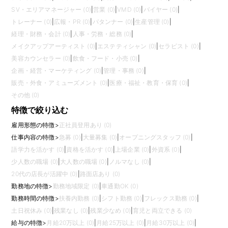
SV・エリアマネージャー (0)
|
営業 (0)
|
VMD (0)
|
バイヤー (0)
|
トレーナー (0)
|
広報・PR (0)
|
パタンナー (0)
|
生産管理 (0)
|
経理・財務・会計 (0)
|
人事・労務・総務 (0)
|
メイクアップアーティスト (0)
|
エステティシャン (0)
|
セラピスト (0)
|
美容カウンセラー (0)
|
飲食・フード・小売 (0)
|
企画・経営・マーケティング (0)
|
管理・事務 (0)
|
販売・外食・アミューズメント (0)
|
医療・福祉・教育・保育 (0)
|
その他 (0)
特徴で絞り込む
雇用形態の特徴
>
正社員登用あり (0)
仕事内容の特徴
>
急募 (0)
|
大量募集 (0)
|
オープニングスタッフ (0)
|
語学力を活かす (0)
|
資格を活かす (0)
|
上場企業 (0)
|
外資系 (0)
|
少人数の職場 (0)
|
大人数の職場 (0)
|
ノルマなし (0)
|
20代の店長が活躍中 (0)
|
路面店あり (0)
勤務地の特徴
>
勤務地域限定 (0)
|
車通勤OK (0)
勤務時間の特徴
>
扶養内勤務 (0)
|
シフト勤務 (0)
|
フレックス勤務 (0)
|
土日祝休み (0)
|
残業なし (0)
|
残業少なめ (0)
|
育児と両立できる (0)
給与の特徴
>
月給20万以上 (0)
|
月給25万以上 (0)
|
月給30万以上 (0)
|