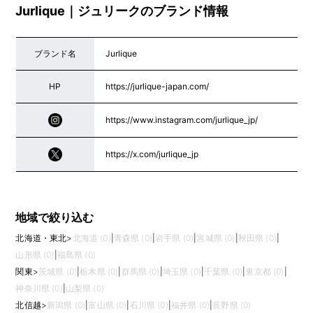
Jurlique｜ジュリークのブランド情報
ブランド名
Jurlique
HP
https://jurlique-japan.com/
https://www.instagram.com/jurlique_jp/
https://x.com/jurlique_jp
地域で絞り込む
北海道・東北
>
北海道 (0)
|
青森県 (0)
|
岩手県 (0)
|
宮城県 (0)
|
秋田県 (0)
|
山形県 (0)
|
福島県 (0)
関東
>
茨城県 (0)
|
栃木県 (0)
|
群馬県 (0)
|
埼玉県 (0)
|
千葉県 (0)
|
東京都 (0)
|
神奈川県 (0)
|
山梨県 (0)
北信越
>
新潟県 (0)
|
富山県 (0)
|
石川県 (0)
|
福井県 (0)
|
長野県 (0)