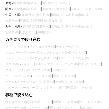
東海
>
岐阜県 (0)
|
静岡県 (0)
|
愛知県 (0)
|
三重県 (0)
関西
>
滋賀県 (0)
|
京都府 (0)
|
大阪府 (0)
|
兵庫県 (0)
|
奈良県 (0)
|
和歌山県 (0)
中国・四国
>
鳥取県 (0)
|
島根県 (0)
|
岡山県 (0)
|
広島県 (0)
|
山口県 (0)
|
徳島県 (0)
|
香川県 (0)
|
愛媛県 (0)
|
高知県 (0)
九州・沖縄
>
福岡県 (0)
|
佐賀県 (0)
|
長崎県 (0)
|
熊本県 (0)
|
大分県 (0)
|
宮崎県 (0)
|
鹿児島県 (0)
|
沖縄県 (0)
カテゴリで絞り込む
ファッション (0)
>
ラグジュアリー (0)
|
デザイナーズ (0)
|
ジュエリー・ウォッチ (0)
|
セレクトショップ (0)
|
アパレル (0)
|
バッグ・シューズ (0)
|
アクセサリー (0)
|
スポーツ (0)
|
その他 (0)
コスメ (0)
>
メイク (0)
|
スキンケア (0)
|
オーガニック (0)
|
フレグランス (0)
|
エステ・サロン (0)
|
クリニック (0)
|
その他 (0)
ライフスタイル (0)
>
インテリア (0)
|
家具 (0)
|
雑貨 (0)
|
ホーム＆キッチンウェア (0)
|
家電 (0)
|
その他 (0)
|
カフェ (0)
|
スイーツ・ベーカリー (0)
|
レストラン・専門料理店 (0)
|
ホテル (0)
職種で絞り込む
販売スタッフ (0)
|
美容部員・BA (0)
|
副店長 (0)
|
店長 (0)
|
WEB/EC担当 (0)
|
デザイナー (0)
|
バックヤード (0)
|
受付・レセプション (0)
|
MD (0)
|