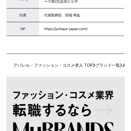
ーラ第2五反田ビル1F
代表
代表取締役 田端 孝紘
HP
https://jurlique-japan.com/
アパレル・ファッション・コスメ求人 TOP
ブランド一覧
Jurl