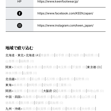
HP
https://www.keenfootwear.jp/
https://www.facebook.com/KEENJapan/
https://www.instagram.com/keen_japan/
地域で絞り込む
北海道・東北
>
北海道 (4)
|
青森県 (0)
|
岩手県 (0)
|
宮城県 (0)
|
秋田県 (0)
|
山形県 (0)
|
福島県 (0)
関東
>
茨城県 (0)
|
栃木県 (0)
|
群馬県 (0)
|
埼玉県 (0)
|
千葉県 (0)
|
東京都 (3)
|
神奈川県 (0)
|
山梨県 (0)
北信越
>
新潟県 (0)
|
富山県 (0)
|
石川県 (0)
|
福井県 (0)
|
長野県 (0)
東海
>
岐阜県 (0)
|
静岡県 (0)
|
愛知県 (0)
|
三重県 (0)
関西
>
滋賀県 (0)
|
京都府 (0)
|
大阪府 (2)
|
兵庫県 (0)
|
奈良県 (0)
|
和歌山県 (0)
中国・四国
>
鳥取県 (0)
|
島根県 (0)
|
岡山県 (0)
|
広島県 (0)
|
山口県 (0)
|
徳島県 (0)
|
香川県 (0)
|
愛媛県 (0)
|
高知県 (0)
九州・沖縄
>
福岡県 (0)
|
佐賀県 (0)
|
長崎県 (0)
|
熊本県 (0)
|
大分県 (0)
|