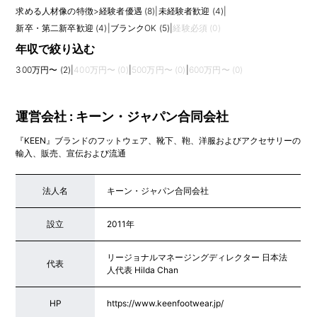
求める人材像の特徴
>
経験者優遇 (8)
|
未経験者歓迎 (4)
|
新卒・第二新卒歓迎 (4)
|
ブランクOK (5)
|
経験必須 (0)
年収で絞り込む
300万円〜 (2)
|
400万円〜 (0)
|
500万円〜 (0)
|
600万円〜 (0)
運営会社 : キーン・ジャパン合同会社
『KEEN』ブランドのフットウェア、靴下、鞄、洋服およびアクセサリーの
輸入、販売、宣伝および流通
法人名
キーン・ジャパン合同会社
設立
2011年
リージョナルマネージングディレクター 日本法
代表
人代表 Hilda Chan
HP
https://www.keenfootwear.jp/