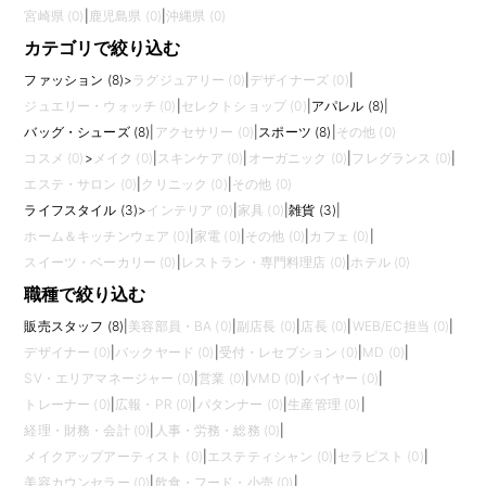
宮崎県 (0)
|
鹿児島県 (0)
|
沖縄県 (0)
カテゴリで絞り込む
ファッション (8)
>
ラグジュアリー (0)
|
デザイナーズ (0)
|
ジュエリー・ウォッチ (0)
|
セレクトショップ (0)
|
アパレル (8)
|
バッグ・シューズ (8)
|
アクセサリー (0)
|
スポーツ (8)
|
その他 (0)
コスメ (0)
>
メイク (0)
|
スキンケア (0)
|
オーガニック (0)
|
フレグランス (0)
|
エステ・サロン (0)
|
クリニック (0)
|
その他 (0)
ライフスタイル (3)
>
インテリア (0)
|
家具 (0)
|
雑貨 (3)
|
ホーム＆キッチンウェア (0)
|
家電 (0)
|
その他 (0)
|
カフェ (0)
|
スイーツ・ベーカリー (0)
|
レストラン・専門料理店 (0)
|
ホテル (0)
職種で絞り込む
販売スタッフ (8)
|
美容部員・BA (0)
|
副店長 (0)
|
店長 (0)
|
WEB/EC担当 (0)
|
デザイナー (0)
|
バックヤード (0)
|
受付・レセプション (0)
|
MD (0)
|
SV・エリアマネージャー (0)
|
営業 (0)
|
VMD (0)
|
バイヤー (0)
|
トレーナー (0)
|
広報・PR (0)
|
パタンナー (0)
|
生産管理 (0)
|
経理・財務・会計 (0)
|
人事・労務・総務 (0)
|
メイクアップアーティスト (0)
|
エステティシャン (0)
|
セラピスト (0)
|
美容カウンセラー (0)
|
飲食・フード・小売 (0)
|