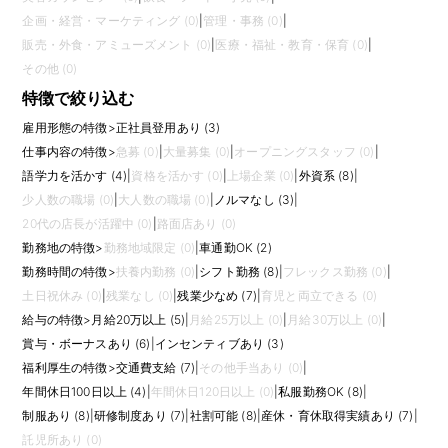
企画・経営・マーケティング (0)
|
管理・事務 (0)
|
販売・外食・アミューズメント (0)
|
医療・福祉・教育・保育 (0)
|
その他 (0)
特徴で絞り込む
雇用形態の特徴
>
正社員登用あり (3)
仕事内容の特徴
>
急募 (0)
|
大量募集 (0)
|
オープニングスタッフ (0)
|
語学力を活かす (4)
|
資格を活かす (0)
|
上場企業 (0)
|
外資系 (8)
|
少人数の職場 (0)
|
大人数の職場 (0)
|
ノルマなし (3)
|
20代の店長が活躍中 (0)
|
路面店あり (0)
勤務地の特徴
>
勤務地域限定 (0)
|
車通勤OK (2)
勤務時間の特徴
>
扶養内勤務 (0)
|
シフト勤務 (8)
|
フレックス勤務 (0)
|
土日祝休み (0)
|
残業なし (0)
|
残業少なめ (7)
|
育児と両立できる (0)
給与の特徴
>
月給20万以上 (5)
|
月給25万以上 (0)
|
月給30万以上 (0)
|
賞与・ボーナスあり (6)
|
インセンティブあり (3)
福利厚生の特徴
>
交通費支給 (7)
|
その他手当あり (0)
|
年間休日100日以上 (4)
|
年間休日120日以上 (0)
|
私服勤務OK (8)
|
制服あり (8)
|
研修制度あり (7)
|
社割可能 (8)
|
産休・育休取得実績あり (7)
|
託児所あり (0)