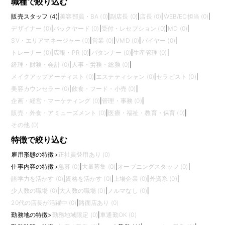
職種で絞り込む
販売スタッフ (4)
|
美容部員・BA (0)
|
副店長 (0)
|
店長 (0)
|
WEB/EC担当 (0)
|
デザイナー (0)
|
バックヤード (0)
|
受付・レセプション (0)
|
MD (0)
|
SV・エリアマネージャー (0)
|
営業 (0)
|
VMD (0)
|
バイヤー (0)
|
トレーナー (0)
|
広報・PR (0)
|
パタンナー (0)
|
生産管理 (0)
|
経理・財務・会計 (0)
|
人事・労務・総務 (0)
|
メイクアップアーティスト (0)
|
エステティシャン (0)
|
セラピスト (0)
|
美容カウンセラー (0)
|
飲食・フード・小売 (0)
|
企画・経営・マーケティング (0)
|
管理・事務 (0)
|
販売・外食・アミューズメント (0)
|
医療・福祉・教育・保育 (0)
|
その他 (0)
特徴で絞り込む
雇用形態の特徴
>
正社員登用あり (0)
仕事内容の特徴
>
急募 (0)
|
大量募集 (0)
|
オープニングスタッフ (0)
|
語学力を活かす (0)
|
資格を活かす (0)
|
上場企業 (0)
|
外資系 (0)
|
少人数の職場 (0)
|
大人数の職場 (0)
|
ノルマなし (0)
|
20代の店長が活躍中 (0)
|
路面店あり (0)
勤務地の特徴
>
勤務地域限定 (0)
|
車通勤OK (0)