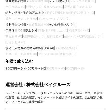
勤務時間の特徴
>
扶養内勤務 (0)
|
シフト勤務 (4)
|
フレックス勤務 (0)
|
土日祝休み (0)
|
残業なし (0)
|
残業少なめ (0)
|
育児と両立できる (0)
給与の特徴
>
月給20万以上 (4)
|
月給25万以上 (0)
|
月給30万以上 (0)
|
賞与・ボーナスあり (0)
|
インセンティブあり (0)
福利厚生の特徴
>
交通費支給 (0)
|
その他手当あり (4)
|
年間休日100日以上 (4)
|
年間休日120日以上 (0)
|
私服勤務OK (0)
|
制服あり (0)
|
研修制度あり (0)
|
社割可能 (0)
|
産休・育休取得実績あり (0)
|
託児所あり (0)
求める人材像の特徴
>
経験者優遇 (4)
|
未経験者歓迎 (0)
|
新卒・第二新卒歓迎 (0)
|
ブランクOK (0)
|
経験必須 (0)
年収で絞り込む
300万円〜 (4)
|
400万円〜 (4)
|
500万円〜 (0)
|
600万円〜 (0)
運営会社 : 株式会社ベイクルーズ
レディース・メンズのトータルファッションの企画・製造・販売・直営店
の運営、飲食店の運営、インターネット通販サイトの運営、及び家具の販
売、フィットネス事業の運営