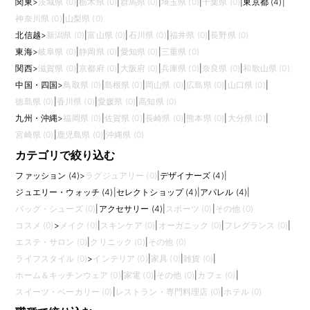
関東
>
茨城県 (0)
|
栃木県 (0)
|
群馬県 (0)
|
埼玉県 (0)
|
千葉県 (0)
|
東京都 (4)
|
神奈川県 (0)
|
山梨県 (0)
北信越
>
新潟県 (0)
|
富山県 (0)
|
石川県 (0)
|
福井県 (0)
|
長野県 (0)
東海
>
岐阜県 (0)
|
静岡県 (0)
|
愛知県 (0)
|
三重県 (0)
関西
>
滋賀県 (0)
|
京都府 (0)
|
大阪府 (0)
|
兵庫県 (0)
|
奈良県 (0)
|
和歌山県 (0)
中国・四国
>
鳥取県 (0)
|
島根県 (0)
|
岡山県 (0)
|
広島県 (0)
|
山口県 (0)
|
徳島県 (0)
|
香川県 (0)
|
愛媛県 (0)
|
高知県 (0)
九州・沖縄
>
福岡県 (0)
|
佐賀県 (0)
|
長崎県 (0)
|
熊本県 (0)
|
大分県 (0)
|
宮崎県 (0)
|
鹿児島県 (0)
|
沖縄県 (0)
カテゴリで絞り込む
ファッション (4)
>
ラグジュアリー (0)
|
デザイナーズ (4)
|
ジュエリー・ウォッチ (4)
|
セレクトショップ (4)
|
アパレル (4)
|
バッグ・シューズ (0)
|
アクセサリー (4)
|
スポーツ (0)
|
その他 (0)
コスメ (0)
>
メイク (0)
|
スキンケア (0)
|
オーガニック (0)
|
フレグランス (0)
|
エステ・サロン (0)
|
クリニック (0)
|
その他 (0)
ライフスタイル (0)
>
インテリア (0)
|
家具 (0)
|
雑貨 (0)
|
ホーム＆キッチンウェア (0)
|
家電 (0)
|
その他 (0)
|
カフェ (0)
|
スイーツ・ベーカリー (0)
|
レストラン・専門料理店 (0)
|
ホテル (0)