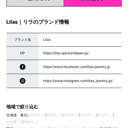
Lilas｜リラのブランド情報
ブランド名
Lilas
HP
https://lilas.spickandspan.jp/
https://www.facebook.com/lilas.jewelry.jp
https://www.instagram.com/lilas_jewelry.jp/
地域で絞り込む
北海道・東北
>
北海道 (0)
|
青森県 (0)
|
岩手県 (0)
|
宮城県 (0)
|
秋田県 (0)
|
山形県 (0)
|
福島県 (0)