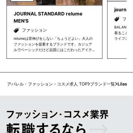
journal 
JOURNAL STANDARD relume
ファ
MEN'S
BALANC
ファッション
着ること・
relumeは背伸びをしない「ちょうどよい」大人の
ライフスタ
ファッションを提案するブランドです。カジュア
心地の良い
ルでベーシックだけど品質にはこだわったアイテ
したウェア
ムと、ちょっと先を行くトレンドを「relumeらし
ティークの
く」独自に解釈したアイテムなどを提案します。
ず展開。ア
メンズ・レディス・ユニセックスと、全ての大人
URY＝ゆ
に楽しんで貰えるように豊富なラインナップを取
だけるよう
り揃えております。
アパレル・ファッション・コスメ求人 TOP
ブランド一覧
Lilas