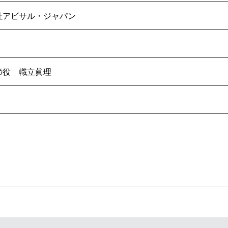
社アビサル・ジャパン
締役 幟立眞理