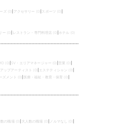
ズ (0)
|
アクセサリー (0)
|
スポーツ (0)
|
 (0)
|
レストラン・専門料理店 (0)
|
ホテル (0)
MD (0)
|
SV・エリアマネージャー (0)
|
営業 (0)
|
アップアーティスト (0)
|
エステティシャン (0)
|
ズメント (0)
|
医療・福祉・教育・保育 (0)
|
数の職場 (0)
|
大人数の職場 (0)
|
ノルマなし (0)
|