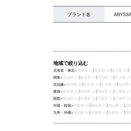
ブランド名
ABYSS
地域で絞り込む
北海道・東北
>
北海道 (0)
|
青森県 (0)
|
岩手県 (0)
|
関東
>
茨城県 (0)
|
栃木県 (0)
|
群馬県 (0)
|
埼玉県 (0)
北信越
>
新潟県 (0)
|
富山県 (0)
|
石川県 (0)
|
福井県 (
東海
>
岐阜県 (0)
|
静岡県 (0)
|
愛知県 (0)
|
三重県 (0)
関西
>
滋賀県 (0)
|
京都府 (0)
|
大阪府 (0)
|
兵庫県 (0)
中国・四国
>
鳥取県 (0)
|
島根県 (0)
|
岡山県 (0)
|
広島
九州・沖縄
>
福岡県 (0)
|
佐賀県 (0)
|
長崎県 (0)
|
熊本