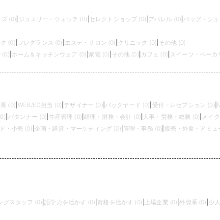
 (0)
|
ジュエリー・ウォッチ (0)
|
セレクトショップ (0)
|
アパレル (0)
|
バッグ・シュー
 (0)
|
フレグランス (0)
|
エステ・サロン (0)
|
クリニック (0)
|
その他 (0)
(0)
|
ホーム＆キッチンウェア (0)
|
家電 (0)
|
その他 (0)
|
カフェ (0)
|
スイーツ・ベーカリー
長 (0)
|
WEB/EC担当 (0)
|
デザイナー (0)
|
バックヤード (0)
|
受付・レセプション (0)
|
0)
|
パタンナー (0)
|
生産管理 (0)
|
経理・財務・会計 (0)
|
人事・労務・総務 (0)
|
メイク
・小売 (0)
|
企画・経営・マーケティング (0)
|
管理・事務 (0)
|
販売・外食・アミュー
グスタッフ (0)
|
語学力を活かす (0)
|
資格を活かす (0)
|
上場企業 (0)
|
外資系 (0)
|
少人