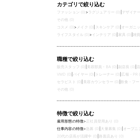
カテゴリで絞り込む
ファッション (0)
>
ラグジュアリー (0)
|
デザイナーズ
その他 (0)
コスメ (0)
>
メイク (0)
|
スキンケア (0)
|
オーガニック
ライフスタイル (0)
>
インテリア (0)
|
家具 (0)
|
雑貨 
職種で絞り込む
販売スタッフ (0)
|
美容部員・BA (0)
|
副店長 (0)
|
店
VMD (0)
|
バイヤー (0)
|
トレーナー (0)
|
広報・PR (
セラピスト (0)
|
美容カウンセラー (0)
|
飲食・フード
その他 (0)
特徴で絞り込む
雇用形態の特徴
>
正社員登用あり (0)
仕事内容の特徴
>
急募 (0)
|
大量募集 (0)
|
オープニン
20代の店長が活躍中 (0)
|
路面店あり (0)