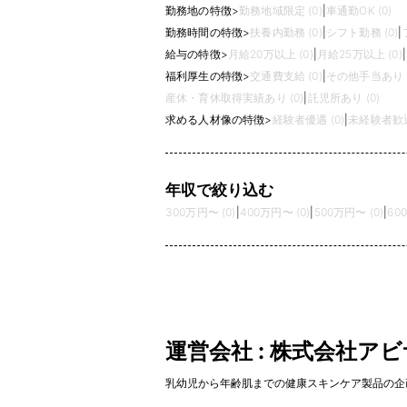
勤務地の特徴
>
勤務地域限定 (0)
|
車通勤OK (0)
勤務時間の特徴
>
扶養内勤務 (0)
|
シフト勤務 (0)
|
給与の特徴
>
月給20万以上 (0)
|
月給25万以上 (0)
|
福利厚生の特徴
>
交通費支給 (0)
|
その他手当あり (
産休・育休取得実績あり (0)
|
託児所あり (0)
求める人材像の特徴
>
経験者優遇 (0)
|
未経験者歓迎 
年収で絞り込む
300万円〜 (0)
|
400万円〜 (0)
|
500万円〜 (0)
|
60
運営会社 : 株式会社ア
乳幼児から年齢肌までの健康スキンケア製品の企