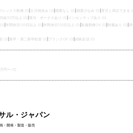
フレックス勤務 (0)
|
土日祝休み (0)
|
残業なし (0)
|
残業少なめ (0)
|
育児と両立できる (0
月給30万以上 (0)
|
賞与・ボーナスあり (0)
|
インセンティブあり (0)
0)
|
年間休日100日以上 (0)
|
年間休日120日以上 (0)
|
私服勤務OK (0)
|
制服あり (0)
|
研
(0)
|
新卒・第二新卒歓迎 (0)
|
ブランクOK (0)
|
経験必須 (0)
0万円〜 (0)
ビサル・ジャパン
画・開発・製造・販売