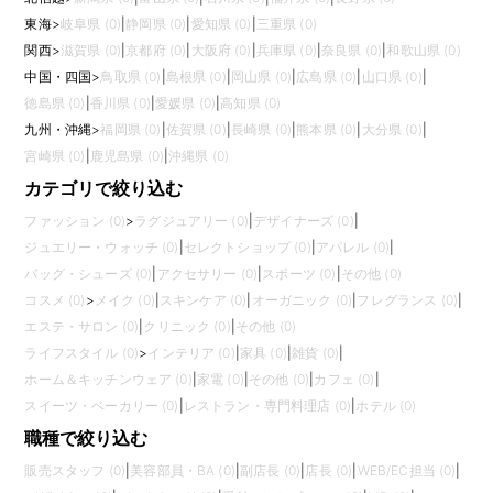
東海
>
岐阜県 (0)
|
静岡県 (0)
|
愛知県 (0)
|
三重県 (0)
関西
>
滋賀県 (0)
|
京都府 (0)
|
大阪府 (0)
|
兵庫県 (0)
|
奈良県 (0)
|
和歌山県 (0)
中国・四国
>
鳥取県 (0)
|
島根県 (0)
|
岡山県 (0)
|
広島県 (0)
|
山口県 (0)
|
徳島県 (0)
|
香川県 (0)
|
愛媛県 (0)
|
高知県 (0)
九州・沖縄
>
福岡県 (0)
|
佐賀県 (0)
|
長崎県 (0)
|
熊本県 (0)
|
大分県 (0)
|
宮崎県 (0)
|
鹿児島県 (0)
|
沖縄県 (0)
カテゴリで絞り込む
ファッション (0)
>
ラグジュアリー (0)
|
デザイナーズ (0)
|
ジュエリー・ウォッチ (0)
|
セレクトショップ (0)
|
アパレル (0)
|
バッグ・シューズ (0)
|
アクセサリー (0)
|
スポーツ (0)
|
その他 (0)
コスメ (0)
>
メイク (0)
|
スキンケア (0)
|
オーガニック (0)
|
フレグランス (0)
|
エステ・サロン (0)
|
クリニック (0)
|
その他 (0)
ライフスタイル (0)
>
インテリア (0)
|
家具 (0)
|
雑貨 (0)
|
ホーム＆キッチンウェア (0)
|
家電 (0)
|
その他 (0)
|
カフェ (0)
|
スイーツ・ベーカリー (0)
|
レストラン・専門料理店 (0)
|
ホテル (0)
職種で絞り込む
販売スタッフ (0)
|
美容部員・BA (0)
|
副店長 (0)
|
店長 (0)
|
WEB/EC担当 (0)
|