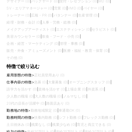
デザイナー (0)
|
バックヤード (0)
|
受付・レセプション (0)
|
MD (0)
|
SV・エリアマネージャー (0)
|
営業 (0)
|
VMD (0)
|
バイヤー (0)
|
トレーナー (0)
|
広報・PR (0)
|
パタンナー (0)
|
生産管理 (0)
|
経理・財務・会計 (0)
|
人事・労務・総務 (0)
|
メイクアップアーティスト (0)
|
エステティシャン (0)
|
セラピスト (0)
|
美容カウンセラー (0)
|
飲食・フード・小売 (0)
|
企画・経営・マーケティング (0)
|
管理・事務 (0)
|
販売・外食・アミューズメント (0)
|
医療・福祉・教育・保育 (0)
|
その他 (0)
特徴で絞り込む
雇用形態の特徴
>
正社員登用あり (0)
仕事内容の特徴
>
急募 (0)
|
大量募集 (0)
|
オープニングスタッフ (0)
|
語学力を活かす (0)
|
資格を活かす (0)
|
上場企業 (0)
|
外資系 (0)
|
少人数の職場 (0)
|
大人数の職場 (0)
|
ノルマなし (0)
|
20代の店長が活躍中 (0)
|
路面店あり (0)
勤務地の特徴
>
勤務地域限定 (0)
|
車通勤OK (0)
勤務時間の特徴
>
扶養内勤務 (0)
|
シフト勤務 (0)
|
フレックス勤務 (0)
|
土日祝休み (0)
|
残業なし (0)
|
残業少なめ (0)
|
育児と両立できる (0)
給与の特徴
>
月給20万以上 (0)
|
月給25万以上 (0)
|
月給30万以上 (0)
|