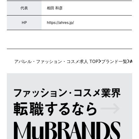
代表
相田 和彦
HP
https://ahres.jp/
アパレル・ファッション・コスメ求人 TOP
ブランド一覧
AHR