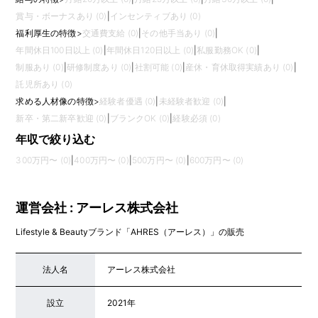
賞与・ボーナスあり (0)
|
インセンティブあり (0)
福利厚生の特徴
>
交通費支給 (0)
|
その他手当あり (0)
|
年間休日100日以上 (0)
|
年間休日120日以上 (0)
|
私服勤務OK (0)
|
制服あり (0)
|
研修制度あり (0)
|
社割可能 (0)
|
産休・育休取得実績あり (0)
|
託児所あり (0)
求める人材像の特徴
>
経験者優遇 (0)
|
未経験者歓迎 (0)
|
新卒・第二新卒歓迎 (0)
|
ブランクOK (0)
|
経験必須 (0)
年収で絞り込む
300万円〜 (0)
|
400万円〜 (0)
|
500万円〜 (0)
|
600万円〜 (0)
運営会社 : アーレス株式会社
Lifestyle & Beautyブランド「AHRES（アーレス）」の販売
法人名
アーレス株式会社
設立
2021年