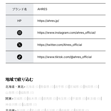
ブランド名
AHRES
HP
https://ahres.jp/
https://www.instagram.com/ahres_official/
https://twitter.com/Ahres_official
https://www.tiktok.com/@ahres_official
地域で絞り込む
北海道・東北
>
北海道 (0)
|
青森県 (0)
|
岩手県 (0)
|
宮城県 (0)
|
秋田県 (0)
|
山形県 (0)
|
福島県 (0)
関東
>
茨城県 (0)
|
栃木県 (0)
|
群馬県 (0)
|
埼玉県 (0)
|
千葉県 (0)
|
東京都 (0)
|
神奈川県 (0)
|
山梨県 (0)
北信越
>
新潟県 (0)
|
富山県 (0)
|
石川県 (0)
|
福井県 (0)
|
長野県 (0)