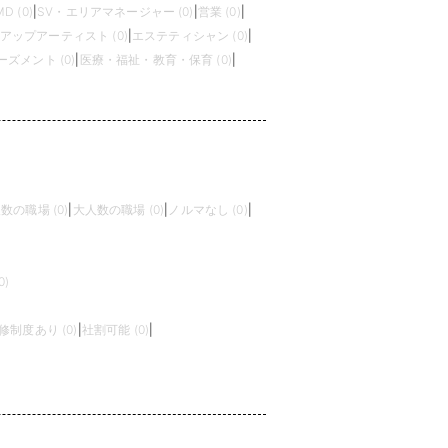
MD (0)
|
SV・エリアマネージャー (0)
|
営業 (0)
|
アップアーティスト (0)
|
エステティシャン (0)
|
ズメント (0)
|
医療・福祉・教育・保育 (0)
|
数の職場 (0)
|
大人数の職場 (0)
|
ノルマなし (0)
|
)
修制度あり (0)
|
社割可能 (0)
|