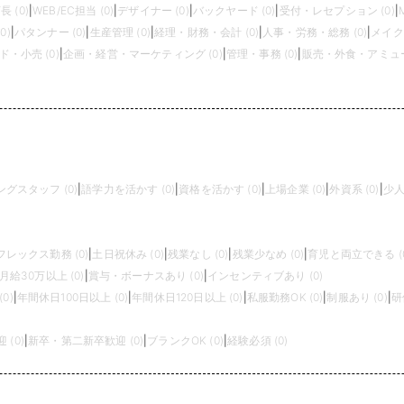
長 (0)
|
WEB/EC担当 (0)
|
デザイナー (0)
|
バックヤード (0)
|
受付・レセプション (0)
|
0)
|
パタンナー (0)
|
生産管理 (0)
|
経理・財務・会計 (0)
|
人事・労務・総務 (0)
|
メイク
・小売 (0)
|
企画・経営・マーケティング (0)
|
管理・事務 (0)
|
販売・外食・アミュー
グスタッフ (0)
|
語学力を活かす (0)
|
資格を活かす (0)
|
上場企業 (0)
|
外資系 (0)
|
少人
フレックス勤務 (0)
|
土日祝休み (0)
|
残業なし (0)
|
残業少なめ (0)
|
育児と両立できる (0
月給30万以上 (0)
|
賞与・ボーナスあり (0)
|
インセンティブあり (0)
0)
|
年間休日100日以上 (0)
|
年間休日120日以上 (0)
|
私服勤務OK (0)
|
制服あり (0)
|
研
(0)
|
新卒・第二新卒歓迎 (0)
|
ブランクOK (0)
|
経験必須 (0)