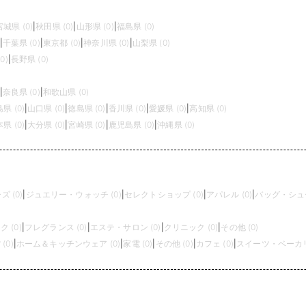
宮城県 (0)
|
秋田県 (0)
|
山形県 (0)
|
福島県 (0)
|
千葉県 (0)
|
東京都 (0)
|
神奈川県 (0)
|
山梨県 (0)
0)
|
長野県 (0)
|
奈良県 (0)
|
和歌山県 (0)
県 (0)
|
山口県 (0)
|
徳島県 (0)
|
香川県 (0)
|
愛媛県 (0)
|
高知県 (0)
県 (0)
|
大分県 (0)
|
宮崎県 (0)
|
鹿児島県 (0)
|
沖縄県 (0)
 (0)
|
ジュエリー・ウォッチ (0)
|
セレクトショップ (0)
|
アパレル (0)
|
バッグ・シュー
 (0)
|
フレグランス (0)
|
エステ・サロン (0)
|
クリニック (0)
|
その他 (0)
(0)
|
ホーム＆キッチンウェア (0)
|
家電 (0)
|
その他 (0)
|
カフェ (0)
|
スイーツ・ベーカリー