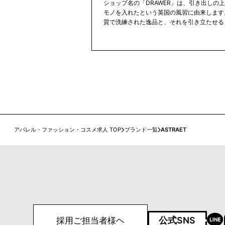
ショップ名の「DRAWER」は、引き出しの
モノを入れたという英国の風習に由来します
質で洗練された逸品と、それを引き立たせる
トや店舗空間を通して、特別な高揚感を感じ
お店です。メインとなるオリジナル企画商品
外から厳選したデザイナーズブランドを展開
が持てるベーシックなアイテムにモードなア
ることで、大人の女性ならではの凛としたス
しています。
アパレル・ファッション・コスメ求人 TOP
ブランド一覧
ASTRAET
公式SNS
採用ご担当者様ヘ