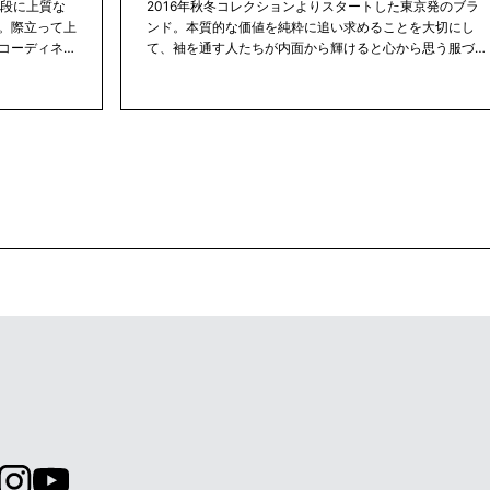
上段に上質な
2016年秋冬コレクションよりスタートした東京発のブラ
。際立って上
ンド。本質的な価値を純粋に追い求めることを大切にし
コーディネー
て、袖を通す人たちが内面から輝けると心から思う服づく
ていただける
りを真摯に続けている、そんな「洋服屋」としての普遍的
とともに国内
な誇りを抱き作り出す、クオリティクローズの数々や、新
し、永く愛着
しいラグジュアリーのカタチは、審美眼を持った多くの方
イテムを加え
からの支持を得ています。
タイルを提案