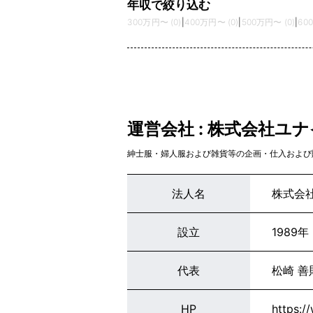
年収で絞り込む
300万円〜 (0)
|
400万円〜 (0)
|
500万円〜 (0)
|
60
運営会社 : 株式会社ユ
紳士服・婦人服および雑貨等の企画・仕入および
法人名
株式会
設立
1989年
代表
松崎 善
HP
https:/