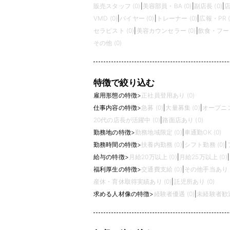
販売スタッフ (0)
|
美容部員・BA (0)
|
副店長 (0)
|
店
VMD (0)
|
バイヤー (0)
|
トレーナー (0)
|
広報・PR (
セラピスト (0)
|
美容カウンセラー (0)
|
飲食・フード
その他 (0)
特徴で絞り込む
雇用形態の特徴
>
正社員登用あり (0)
仕事内容の特徴
>
急募 (0)
|
大量募集 (0)
|
オープニン
20代の店長が活躍中 (0)
|
路面店あり (0)
勤務地の特徴
>
勤務地域限定 (0)
|
車通勤OK (0)
勤務時間の特徴
>
扶養内勤務 (0)
|
シフト勤務 (0)
|
給与の特徴
>
月給20万以上 (0)
|
月給25万以上 (0)
|
福利厚生の特徴
>
交通費支給 (0)
|
その他手当あり (
産休・育休取得実績あり (0)
|
託児所あり (0)
求める人材像の特徴
>
経験者優遇 (0)
|
未経験者歓迎 