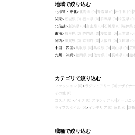
地域で絞り込む
北海道・東北
>
北海道 (0)
|
青森県 (0)
|
岩手県 (0)
|
関東
>
茨城県 (0)
|
栃木県 (0)
|
群馬県 (0)
|
埼玉県 (0)
北信越
>
新潟県 (0)
|
富山県 (0)
|
石川県 (0)
|
福井県 (
東海
>
岐阜県 (0)
|
静岡県 (0)
|
愛知県 (0)
|
三重県 (0)
関西
>
滋賀県 (0)
|
京都府 (0)
|
大阪府 (0)
|
兵庫県 (0)
中国・四国
>
鳥取県 (0)
|
島根県 (0)
|
岡山県 (0)
|
広島
九州・沖縄
>
福岡県 (0)
|
佐賀県 (0)
|
長崎県 (0)
|
熊本
カテゴリで絞り込む
ファッション (0)
>
ラグジュアリー (0)
|
デザイナーズ
その他 (0)
コスメ (0)
>
メイク (0)
|
スキンケア (0)
|
オーガニック
ライフスタイル (0)
>
インテリア (0)
|
家具 (0)
|
雑貨 
職種で絞り込む