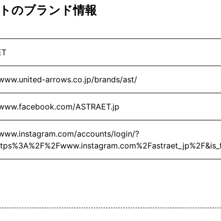
ットのブランド情報
ET
/www.united-arrows.co.jp/brands/ast/
//www.facebook.com/ASTRAET.jp
/www.instagram.com/accounts/login/?
ttps%3A%2F%2Fwww.instagram.com%2Fastraet_jp%2F&is_f