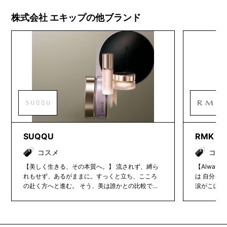
株式会社 エキップの他ブランド
SUQQU
RMK
コスメ
コス
【美しく生きる、その本質へ。】 流されず、縛ら
【Always You
れもせず、あるがままに。すっくと立ち、こころ
は 自分を
の赴く方へと進む。 そう、美は誰かとの比較では
涙がこぼれ
なく自分のために叶えるもの。 個性の輝きを引き
て知る 誰とも
出し、その旬を更新すべく、SUQQUは大人の肌と
あなたと共
感性をつぶさに見つめ、働きかけます。 単調な前
るのではな
提など、小気味よく裏切る高揚感を。動きととも
見していく 未知なる美意識を たしかな洗練に 微差