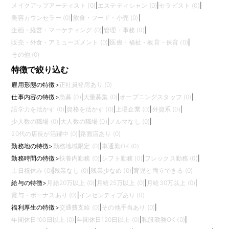
メイクアップアーティスト (0)
|
エステティシャン (0)
|
セラピスト (0)
|
美容カウンセラー (0)
|
飲食・フード・小売 (0)
|
企画・経営・マーケティング (0)
|
管理・事務 (0)
|
販売・外食・アミューズメント (0)
|
医療・福祉・教育・保育 (0)
|
その他 (0)
特徴で絞り込む
雇用形態の特徴
>
正社員登用あり (0)
仕事内容の特徴
>
急募 (0)
|
大量募集 (0)
|
オープニングスタッフ (0)
|
語学力を活かす (0)
|
資格を活かす (0)
|
上場企業 (0)
|
外資系 (0)
|
少人数の職場 (0)
|
大人数の職場 (0)
|
ノルマなし (0)
|
20代の店長が活躍中 (0)
|
路面店あり (0)
勤務地の特徴
>
勤務地域限定 (0)
|
車通勤OK (0)
勤務時間の特徴
>
扶養内勤務 (0)
|
シフト勤務 (0)
|
フレックス勤務 (0)
|
土日祝休み (0)
|
残業なし (0)
|
残業少なめ (0)
|
育児と両立できる (0)
給与の特徴
>
月給20万以上 (0)
|
月給25万以上 (0)
|
月給30万以上 (0)
|
賞与・ボーナスあり (0)
|
インセンティブあり (0)
福利厚生の特徴
>
交通費支給 (0)
|
その他手当あり (0)
|
年間休日100日以上 (0)
|
年間休日120日以上 (0)
|
私服勤務OK (0)
|