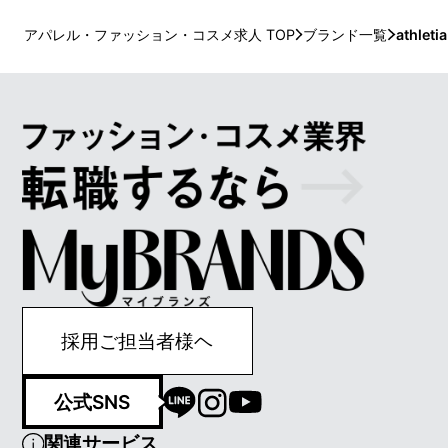
に立ち現れる美しさを。 そして、自然と内から湧
のなかに 
き上がるような命の艶めきを、すべての肌に。
上がりを あなたの日常
アパレル・ファッション・コスメ求人 TOP
ブランド一覧
athletia
あなたへ
採用ご担当者様ヘ
公式SNS
関連サービス