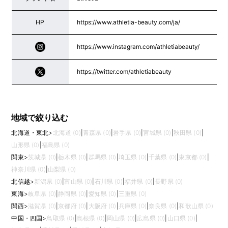
HP
https://www.athletia-beauty.com/ja/
https://www.instagram.com/athletiabeauty/
https://twitter.com/athletiabeauty
地域で絞り込む
北海道・東北
>
北海道 (0)
|
青森県 (0)
|
岩手県 (0)
|
宮城県 (0)
|
秋田県 (0)
|
山形県 (0)
|
福島県 (0)
関東
>
茨城県 (0)
|
栃木県 (0)
|
群馬県 (0)
|
埼玉県 (0)
|
千葉県 (0)
|
東京都 (0)
|
神奈川県 (0)
|
山梨県 (0)
北信越
>
新潟県 (0)
|
富山県 (0)
|
石川県 (0)
|
福井県 (0)
|
長野県 (0)
東海
>
岐阜県 (0)
|
静岡県 (0)
|
愛知県 (0)
|
三重県 (0)
関西
>
滋賀県 (0)
|
京都府 (0)
|
大阪府 (0)
|
兵庫県 (0)
|
奈良県 (0)
|
和歌山県 (0)
中国・四国
>
鳥取県 (0)
|
島根県 (0)
|
岡山県 (0)
|
広島県 (0)
|
山口県 (0)
|