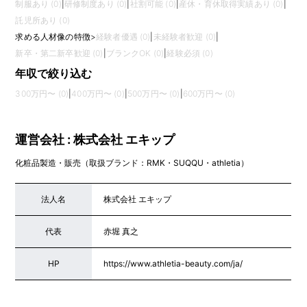
制服あり (0)
|
研修制度あり (0)
|
社割可能 (0)
|
産休・育休取得実績あり (0)
|
託児所あり (0)
求める人材像の特徴
>
経験者優遇 (0)
|
未経験者歓迎 (0)
|
新卒・第二新卒歓迎 (0)
|
ブランクOK (0)
|
経験必須 (0)
年収で絞り込む
300万円〜 (0)
|
400万円〜 (0)
|
500万円〜 (0)
|
600万円〜 (0)
運営会社 : 株式会社 エキップ
化粧品製造・販売（取扱ブランド：RMK・SUQQU・athletia）
法人名
株式会社 エキップ
代表
赤堀 真之
HP
https://www.athletia-beauty.com/ja/