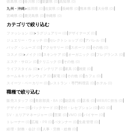
徳島県 (0)
|
香川県 (0)
|
愛媛県 (0)
|
高知県 (0)
九州・沖縄
>
福岡県 (0)
|
佐賀県 (0)
|
長崎県 (0)
|
熊本県 (0)
|
大分県 (0)
|
宮崎県 (0)
|
鹿児島県 (0)
|
沖縄県 (0)
カテゴリで絞り込む
ファッション (0)
>
ラグジュアリー (0)
|
デザイナーズ (0)
|
ジュエリー・ウォッチ (0)
|
セレクトショップ (0)
|
アパレル (0)
|
バッグ・シューズ (0)
|
アクセサリー (0)
|
スポーツ (0)
|
その他 (0)
コスメ (0)
>
メイク (0)
|
スキンケア (0)
|
オーガニック (0)
|
フレグランス (0)
|
エステ・サロン (0)
|
クリニック (0)
|
その他 (0)
ライフスタイル (0)
>
インテリア (0)
|
家具 (0)
|
雑貨 (0)
|
ホーム＆キッチンウェア (0)
|
家電 (0)
|
その他 (0)
|
カフェ (0)
|
スイーツ・ベーカリー (0)
|
レストラン・専門料理店 (0)
|
ホテル (0)
職種で絞り込む
販売スタッフ (0)
|
美容部員・BA (0)
|
副店長 (0)
|
店長 (0)
|
WEB/EC担当 (0)
|
デザイナー (0)
|
バックヤード (0)
|
受付・レセプション (0)
|
MD (0)
|
SV・エリアマネージャー (0)
|
営業 (0)
|
VMD (0)
|
バイヤー (0)
|
トレーナー (0)
|
広報・PR (0)
|
パタンナー (0)
|
生産管理 (0)
|
経理・財務・会計 (0)
|
人事・労務・総務 (0)
|