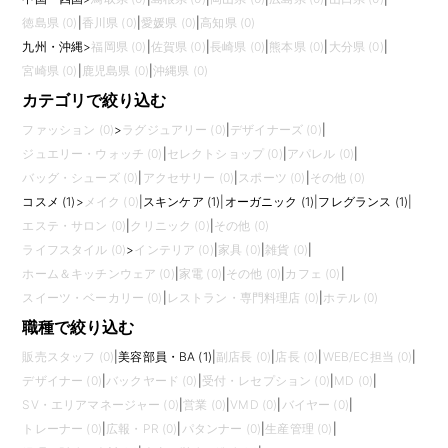
徳島県 (0)
|
香川県 (0)
|
愛媛県 (0)
|
高知県 (0)
九州・沖縄
>
福岡県 (0)
|
佐賀県 (0)
|
長崎県 (0)
|
熊本県 (0)
|
大分県 (0)
|
宮崎県 (0)
|
鹿児島県 (0)
|
沖縄県 (0)
カテゴリで絞り込む
ファッション (0)
>
ラグジュアリー (0)
|
デザイナーズ (0)
|
ジュエリー・ウォッチ (0)
|
セレクトショップ (0)
|
アパレル (0)
|
バッグ・シューズ (0)
|
アクセサリー (0)
|
スポーツ (0)
|
その他 (0)
コスメ (1)
>
メイク (0)
|
スキンケア (1)
|
オーガニック (1)
|
フレグランス (1)
|
エステ・サロン (0)
|
クリニック (0)
|
その他 (0)
ライフスタイル (0)
>
インテリア (0)
|
家具 (0)
|
雑貨 (0)
|
ホーム＆キッチンウェア (0)
|
家電 (0)
|
その他 (0)
|
カフェ (0)
|
スイーツ・ベーカリー (0)
|
レストラン・専門料理店 (0)
|
ホテル (0)
職種で絞り込む
販売スタッフ (0)
|
美容部員・BA (1)
|
副店長 (0)
|
店長 (0)
|
WEB/EC担当 (0)
|
デザイナー (0)
|
バックヤード (0)
|
受付・レセプション (0)
|
MD (0)
|
SV・エリアマネージャー (0)
|
営業 (0)
|
VMD (0)
|
バイヤー (0)
|
トレーナー (0)
|
広報・PR (0)
|
パタンナー (0)
|
生産管理 (0)
|