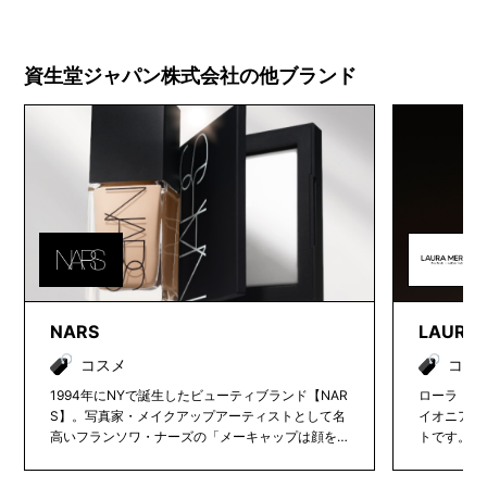
資生堂ジャパン株式会社の他ブランド
NARS
LAURA 
コスメ
コス
1994年にNYで誕生したビューティブランド【NAR
ローラ・メ
S】。写真家・メイクアップアーティストとして名
イオニアと
高いフランソワ・ナーズの「メーキャップは顔を
トです。フ
覆うマスクではなく、女性の内面を表現するため
hat makes 
のもの」との想いから生まれました。クラシック
ィロソフィ