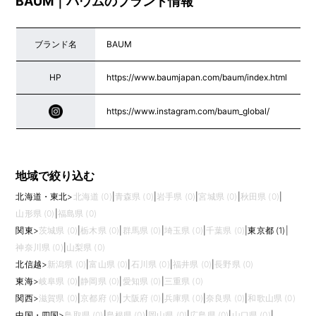
BAUM｜バウムのブランド情報
ブランド名
BAUM
HP
https://www.baumjapan.com/baum/index.html
https://www.instagram.com/baum_global/
地域で絞り込む
北海道・東北
>
北海道 (0)
|
青森県 (0)
|
岩手県 (0)
|
宮城県 (0)
|
秋田県 (0)
|
山形県 (0)
|
福島県 (0)
関東
>
茨城県 (0)
|
栃木県 (0)
|
群馬県 (0)
|
埼玉県 (0)
|
千葉県 (0)
|
東京都 (1)
|
神奈川県 (0)
|
山梨県 (0)
北信越
>
新潟県 (0)
|
富山県 (0)
|
石川県 (0)
|
福井県 (0)
|
長野県 (0)
東海
>
岐阜県 (0)
|
静岡県 (0)
|
愛知県 (0)
|
三重県 (0)
関西
>
滋賀県 (0)
|
京都府 (0)
|
大阪府 (0)
|
兵庫県 (0)
|
奈良県 (0)
|
和歌山県 (0)
中国・四国
>
鳥取県 (0)
|
島根県 (0)
|
岡山県 (0)
|
広島県 (0)
|
山口県 (0)
|