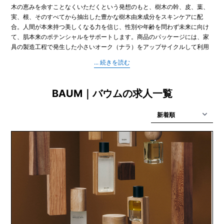
木の恵みを余すことなくいただくという発想のもと、樹木の幹、皮、葉、
実、根、そのすべてから抽出した豊かな樹木由来成分をスキンケアに配
合。人間が本来持つ美しくなる力を信じ、性別や年齢を問わず未来に向け
て、肌本来のポテンシャルをサポートします。商品のパッケージには、家
具の製造工程で発生した小さいオーク（ナラ）をアップサイクルして利用
しています。また、オーク（ナラ）を中心とした苗木を店舗内で育て、成
長後に「BAUMの森」に植樹します。 レフィル商品を積極的に配置し、一
部プラスチック容器にはバイオPET、ガラス容器にはリサイクルガラスを
採用しています。さらに、ショッピングバッグの無償配布を行わず、ご希
BAUM｜バウムの求人一覧
望のお客さまにはオリジナルエコバッグを販売するなど、環境に配慮した
取り組みを積極的に行っています。「樹木がくれる、美しい世界のはじま
り」をメッセージに、日本人が古来より大切にしてきた「自然との共生」
という思想に根差し、樹木資源を未来につなぐサステナブルな社会の実現
をめざしています。スキンケア、マインドケア(オーデコロン、ルームスプ
レー)、ハンド＆ボディケアを、日本や中国で展開しています。