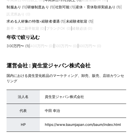
制服あり (1)
|
研修制度あり (1)
|
社割可能 (1)
|
産休・育休取得実績あり (1)
|
託児所あり (0)
求める人材像の特徴
>
経験者優遇 (1)
|
未経験者歓迎 (1)
|
新卒・第二新卒歓迎 (0)
|
ブランクOK (0)
|
経験必須 (0)
年収で絞り込む
300万円〜 (1)
|
400万円〜 (0)
|
500万円〜 (0)
|
600万円〜 (0)
運営会社 : 資生堂ジャパン株式会社
国内における資生堂化粧品のマーケティング、卸売、販売、店頭カウンセ
リング
法人名
資生堂ジャパン株式会社
代表
中田 幸治
HP
https://www.baumjapan.com/baum/index.html