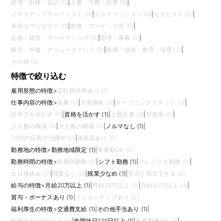
経理・財務・会計 (0)
|
人事・労務・総務 (0)
|
メイクアップアーティスト (0)
|
エステティシャン (0)
|
セラピスト (0)
|
美容カウンセラー (0)
|
飲食・フード・小売 (0)
|
企画・経営・マーケティング (0)
|
管理・事務 (0)
|
販売・外食・アミューズメント (0)
|
医療・福祉・教育・保育 (0)
|
その他 (0)
特徴で絞り込む
雇用形態の特徴
>
正社員登用あり (0)
仕事内容の特徴
>
急募 (0)
|
大量募集 (0)
|
オープニングスタッフ (0)
|
語学力を活かす (0)
|
資格を活かす (1)
|
上場企業 (0)
|
外資系 (0)
|
少人数の職場 (0)
|
大人数の職場 (0)
|
ノルマなし (1)
|
20代の店長が活躍中 (0)
|
路面店あり (0)
勤務地の特徴
>
勤務地域限定 (1)
|
車通勤OK (0)
勤務時間の特徴
>
扶養内勤務 (0)
|
シフト勤務 (1)
|
フレックス勤務 (0)
|
土日祝休み (0)
|
残業なし (0)
|
残業少なめ (1)
|
育児と両立できる (0)
給与の特徴
>
月給20万以上 (1)
|
月給25万以上 (0)
|
月給30万以上 (0)
|
賞与・ボーナスあり (1)
|
インセンティブあり (0)
福利厚生の特徴
>
交通費支給 (1)
|
その他手当あり (1)
|
年間休日100日以上 (0)
|
年間休日120日以上 (1)
|
私服勤務OK (0)
|