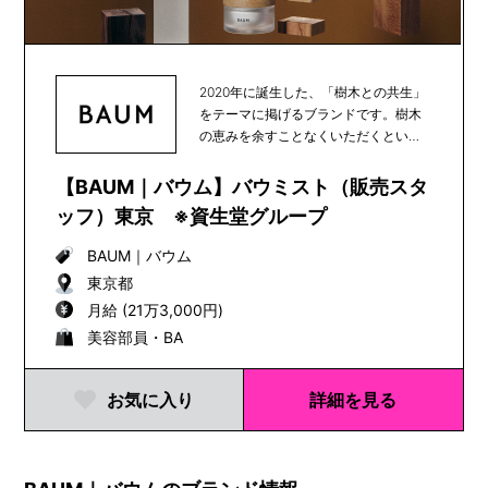
2020年に誕生した、「樹木との共生」
をテーマに掲げるブランドです。樹木
の恵みを余すことなくいただくという
発想のもと、樹...
【BAUM｜バウム】バウミスト（販売スタ
ッフ）東京 ※資生堂グループ
BAUM
｜
バウム
東京都
月給 (21万3,000円)
美容部員・BA
お気に入り
詳細を見る