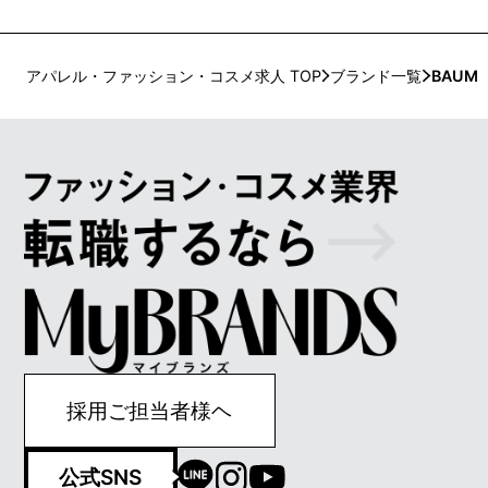
かつモダン、ラグジュアリーでありながらシック
ボディ& 
という他にはない個性を持っており、高いファッ
ション性と先進的な姿勢を取り入れたさまざまな
ビューティグッズは、女性一人ひとりの個性を尊
アパレル・ファッション・コスメ求人 TOP
ブランド一覧
BAUM
重し、独自の道を切り開くコスメとして愛されて
います。それぞれが持つ美しさを表現するのに最
適なツールとして、お客様の美しさを引き出し続
けています。
採用ご担当者様ヘ
公式SNS