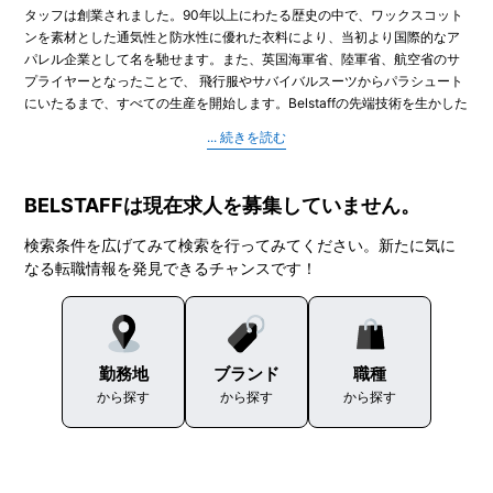
タッフは創業されました。90年以上にわたる歴史の中で、ワックスコット
ンを素材とした通気性と防水性に優れた衣料により、当初より国際的なア
パレル企業として名を馳せます。また、英国海軍省、陸軍省、航空省のサ
プライヤーとなったことで、 飛行服やサバイバルスーツからパラシュート
にいたるまで、すべての生産を開始します。Belstaffの先端技術を生かした
素材は、耐久性とデザイン性に優れた軍用品の製造を容易にしました。20
世紀後半以降も、様々な著名人がベルスタッフを着用。最近では『アビエ
イター』、『アイ・アム・レジェンド』、『M:i:II（I ミッション: インポッ
シブル3）』といった大ヒット映画から、『ユアン・マクレガーの大陸横
BELSTAFFは現在求人を募集していません。
断バイクの旅』に代表されるBBC製作のドキュメンタリーまで、様々な作
品でBelstaffが着用されています。
検索条件を広げてみて検索を行ってみてください。新たに気に
なる転職情報を発見できるチャンスです！
勤務地
ブランド
職種
から探す
から探す
から探す