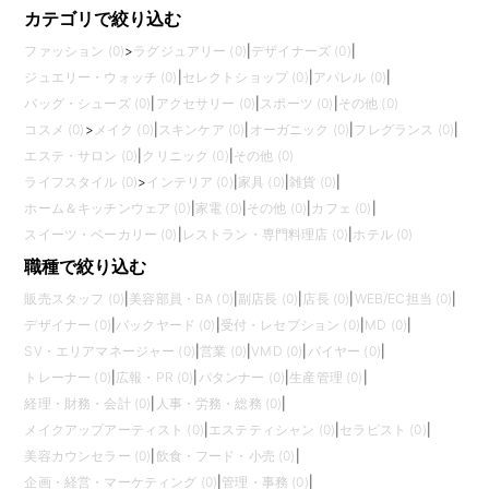
カテゴリで絞り込む
ファッション (0)
>
ラグジュアリー (0)
|
デザイナーズ (0)
|
ジュエリー・ウォッチ (0)
|
セレクトショップ (0)
|
アパレル (0)
|
バッグ・シューズ (0)
|
アクセサリー (0)
|
スポーツ (0)
|
その他 (0)
コスメ (0)
>
メイク (0)
|
スキンケア (0)
|
オーガニック (0)
|
フレグランス (0)
|
エステ・サロン (0)
|
クリニック (0)
|
その他 (0)
ライフスタイル (0)
>
インテリア (0)
|
家具 (0)
|
雑貨 (0)
|
ホーム＆キッチンウェア (0)
|
家電 (0)
|
その他 (0)
|
カフェ (0)
|
スイーツ・ベーカリー (0)
|
レストラン・専門料理店 (0)
|
ホテル (0)
職種で絞り込む
販売スタッフ (0)
|
美容部員・BA (0)
|
副店長 (0)
|
店長 (0)
|
WEB/EC担当 (0)
|
デザイナー (0)
|
バックヤード (0)
|
受付・レセプション (0)
|
MD (0)
|
SV・エリアマネージャー (0)
|
営業 (0)
|
VMD (0)
|
バイヤー (0)
|
トレーナー (0)
|
広報・PR (0)
|
パタンナー (0)
|
生産管理 (0)
|
経理・財務・会計 (0)
|
人事・労務・総務 (0)
|
メイクアップアーティスト (0)
|
エステティシャン (0)
|
セラピスト (0)
|
美容カウンセラー (0)
|
飲食・フード・小売 (0)
|
企画・経営・マーケティング (0)
|
管理・事務 (0)
|