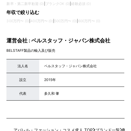
新卒・第二新卒歓迎 (0)
|
ブランクOK (0)
|
経験必須 (0)
年収で絞り込む
300万円〜 (0)
|
400万円〜 (0)
|
500万円〜 (0)
|
600万円〜 (0)
運営会社 : ベルスタッフ・ジャパン株式会社
BELSTAFF製品の輸入及び販売
法人名
ベルスタッフ・ジャパン株式会社
設立
2015年
代表
多久和 肇
アパレル・ファッション・コスメ求人 TOP
ブランド一覧
BEL