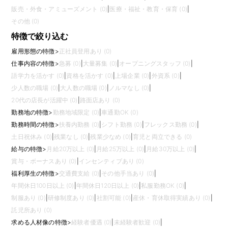
販売・外食・アミューズメント (0)
|
医療・福祉・教育・保育 (0)
|
その他 (0)
特徴で絞り込む
雇用形態の特徴
>
正社員登用あり (0)
仕事内容の特徴
>
急募 (0)
|
大量募集 (0)
|
オープニングスタッフ (0)
|
語学力を活かす (0)
|
資格を活かす (0)
|
上場企業 (0)
|
外資系 (0)
|
少人数の職場 (0)
|
大人数の職場 (0)
|
ノルマなし (0)
|
20代の店長が活躍中 (0)
|
路面店あり (0)
勤務地の特徴
>
勤務地域限定 (0)
|
車通勤OK (0)
勤務時間の特徴
>
扶養内勤務 (0)
|
シフト勤務 (0)
|
フレックス勤務 (0)
|
土日祝休み (0)
|
残業なし (0)
|
残業少なめ (0)
|
育児と両立できる (0)
給与の特徴
>
月給20万以上 (0)
|
月給25万以上 (0)
|
月給30万以上 (0)
|
賞与・ボーナスあり (0)
|
インセンティブあり (0)
福利厚生の特徴
>
交通費支給 (0)
|
その他手当あり (0)
|
年間休日100日以上 (0)
|
年間休日120日以上 (0)
|
私服勤務OK (0)
|
制服あり (0)
|
研修制度あり (0)
|
社割可能 (0)
|
産休・育休取得実績あり (0)
|
託児所あり (0)
求める人材像の特徴
>
経験者優遇 (0)
|
未経験者歓迎 (0)
|