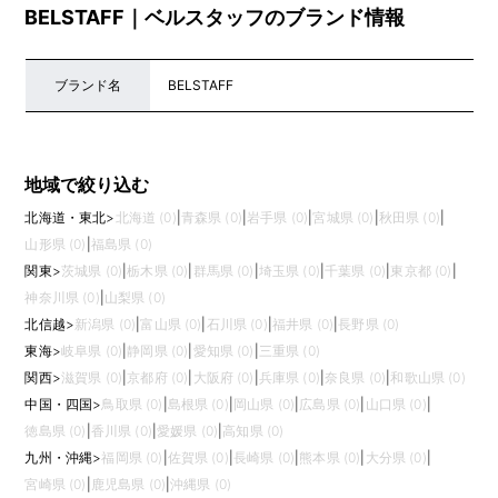
BELSTAFF｜ベルスタッフのブランド情報
ブランド名
BELSTAFF
地域で絞り込む
北海道・東北
>
北海道 (0)
|
青森県 (0)
|
岩手県 (0)
|
宮城県 (0)
|
秋田県 (0)
|
山形県 (0)
|
福島県 (0)
関東
>
茨城県 (0)
|
栃木県 (0)
|
群馬県 (0)
|
埼玉県 (0)
|
千葉県 (0)
|
東京都 (0)
|
神奈川県 (0)
|
山梨県 (0)
北信越
>
新潟県 (0)
|
富山県 (0)
|
石川県 (0)
|
福井県 (0)
|
長野県 (0)
東海
>
岐阜県 (0)
|
静岡県 (0)
|
愛知県 (0)
|
三重県 (0)
関西
>
滋賀県 (0)
|
京都府 (0)
|
大阪府 (0)
|
兵庫県 (0)
|
奈良県 (0)
|
和歌山県 (0)
中国・四国
>
鳥取県 (0)
|
島根県 (0)
|
岡山県 (0)
|
広島県 (0)
|
山口県 (0)
|
徳島県 (0)
|
香川県 (0)
|
愛媛県 (0)
|
高知県 (0)
九州・沖縄
>
福岡県 (0)
|
佐賀県 (0)
|
長崎県 (0)
|
熊本県 (0)
|
大分県 (0)
|
宮崎県 (0)
|
鹿児島県 (0)
|
沖縄県 (0)