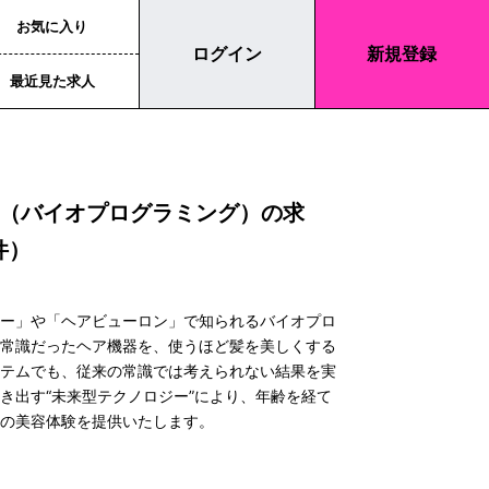
お気に入り
ログイン
新規登録
最近見た求人
ming（バイオプログラミング）の求
件）
ザー」や「ヘアビューロン」で知られるバイオプロ
が常識だったヘア機器を、使うほど髪を美しくする
イテムでも、従来の常識では考えられない結果を実
き出す“未来型テクノロジー”により、年齢を経て
きの美容体験を提供いたします。