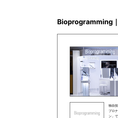
Bioprogram
独自
プロ
ン」