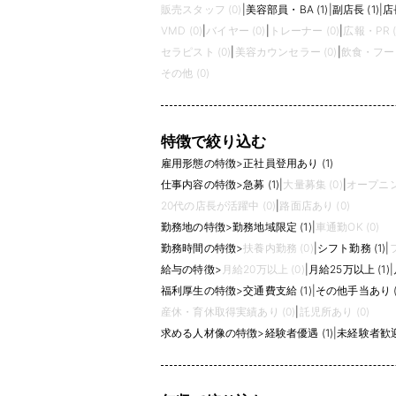
販売スタッフ (0)
|
美容部員・BA (1)
|
副店長 (1)
|
店長
VMD (0)
|
バイヤー (0)
|
トレーナー (0)
|
広報・PR (
セラピスト (0)
|
美容カウンセラー (0)
|
飲食・フード
その他 (0)
特徴で絞り込む
雇用形態の特徴
>
正社員登用あり (1)
仕事内容の特徴
>
急募 (1)
|
大量募集 (0)
|
オープニン
20代の店長が活躍中 (0)
|
路面店あり (0)
勤務地の特徴
>
勤務地域限定 (1)
|
車通勤OK (0)
勤務時間の特徴
>
扶養内勤務 (0)
|
シフト勤務 (1)
|
給与の特徴
>
月給20万以上 (0)
|
月給25万以上 (1)
|
福利厚生の特徴
>
交通費支給 (1)
|
その他手当あり (
産休・育休取得実績あり (0)
|
託児所あり (0)
求める人材像の特徴
>
経験者優遇 (1)
|
未経験者歓迎 