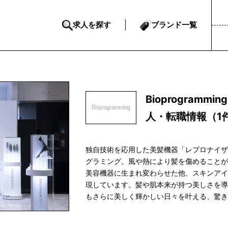
求人を探す
ブランド一覧
Bioprogram
人・転職情報（1
独自技術を応用した美髪機器「レプロナイ
グラミング。風や熱により髪を傷めること
美容機器に生まれ変わらせた他、スキンア
現しています。髪や肌本来が持つ美しさを導
もさらに美しく輝かしい日々を叶える、驚