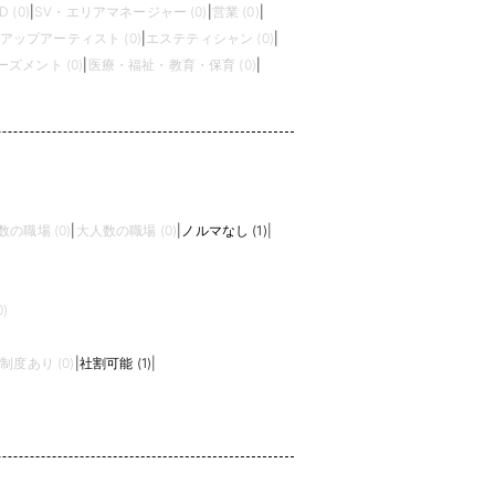
D (0)
|
SV・エリアマネージャー (0)
|
営業 (0)
|
アップアーティスト (0)
|
エステティシャン (0)
|
ズメント (0)
|
医療・福祉・教育・保育 (0)
|
数の職場 (0)
|
大人数の職場 (0)
|
ノルマなし (1)
|
)
制度あり (0)
|
社割可能 (1)
|