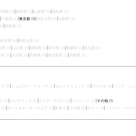
宮城県 (0)
|
秋田県 (0)
|
山形県 (0)
|
福島県 (0)
|
千葉県 (0)
|
東京都 (1)
|
神奈川県 (0)
|
山梨県 (0)
0)
|
長野県 (0)
|
奈良県 (0)
|
和歌山県 (0)
県 (0)
|
山口県 (0)
|
徳島県 (0)
|
香川県 (0)
|
愛媛県 (0)
|
高知県 (0)
県 (0)
|
大分県 (0)
|
宮崎県 (0)
|
鹿児島県 (0)
|
沖縄県 (0)
 (0)
|
ジュエリー・ウォッチ (0)
|
セレクトショップ (0)
|
アパレル (0)
|
バッグ・シュー
 (0)
|
フレグランス (0)
|
エステ・サロン (0)
|
クリニック (0)
|
その他 (1)
(0)
|
ホーム＆キッチンウェア (0)
|
家電 (0)
|
その他 (0)
|
カフェ (0)
|
スイーツ・ベーカリー