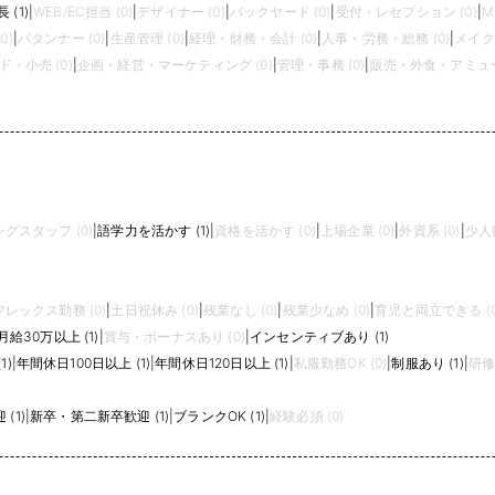
 (1)
|
WEB/EC担当 (0)
|
デザイナー (0)
|
バックヤード (0)
|
受付・レセプション (0)
|
M
0)
|
パタンナー (0)
|
生産管理 (0)
|
経理・財務・会計 (0)
|
人事・労務・総務 (0)
|
メイク
・小売 (0)
|
企画・経営・マーケティング (0)
|
管理・事務 (0)
|
販売・外食・アミュー
グスタッフ (0)
|
語学力を活かす (1)
|
資格を活かす (0)
|
上場企業 (0)
|
外資系 (0)
|
少人
フレックス勤務 (0)
|
土日祝休み (0)
|
残業なし (0)
|
残業少なめ (0)
|
育児と両立できる (0
月給30万以上 (1)
|
賞与・ボーナスあり (0)
|
インセンティブあり (1)
1)
|
年間休日100日以上 (1)
|
年間休日120日以上 (1)
|
私服勤務OK (0)
|
制服あり (1)
|
研修
(1)
|
新卒・第二新卒歓迎 (1)
|
ブランクOK (1)
|
経験必須 (0)