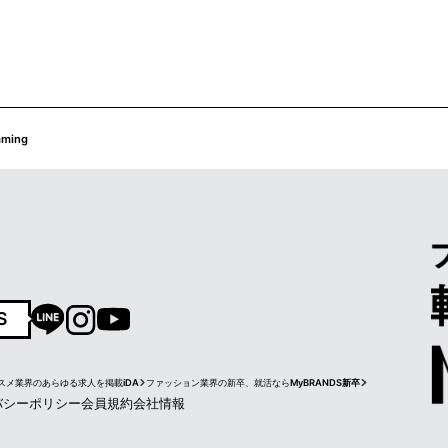
mming
S
スメ業界のあらゆる求人を掲載
iDA
ファッション業界の新卒、就活なら
MyBRANDS新卒
バシーポリシー
会員規約
会社情報