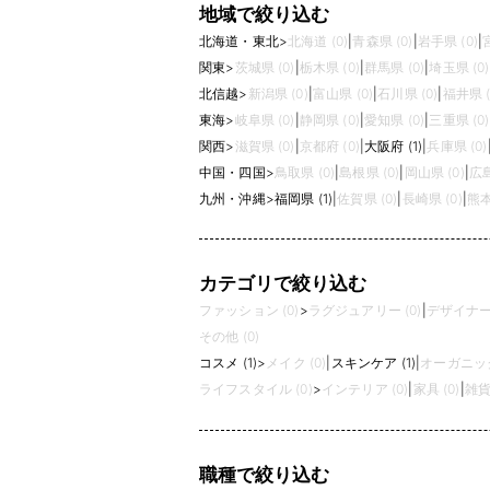
地域で絞り込む
北海道・東北
>
北海道 (0)
|
青森県 (0)
|
岩手県 (0)
|
関東
>
茨城県 (0)
|
栃木県 (0)
|
群馬県 (0)
|
埼玉県 (0)
北信越
>
新潟県 (0)
|
富山県 (0)
|
石川県 (0)
|
福井県 (
東海
>
岐阜県 (0)
|
静岡県 (0)
|
愛知県 (0)
|
三重県 (0)
関西
>
滋賀県 (0)
|
京都府 (0)
|
大阪府 (1)
|
兵庫県 (0)
中国・四国
>
鳥取県 (0)
|
島根県 (0)
|
岡山県 (0)
|
広島
九州・沖縄
>
福岡県 (1)
|
佐賀県 (0)
|
長崎県 (0)
|
熊本
カテゴリで絞り込む
ファッション (0)
>
ラグジュアリー (0)
|
デザイナーズ
その他 (0)
コスメ (1)
>
メイク (0)
|
スキンケア (1)
|
オーガニック
ライフスタイル (0)
>
インテリア (0)
|
家具 (0)
|
雑貨 
職種で絞り込む