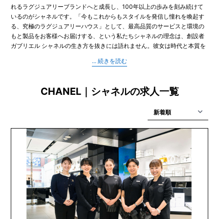
れるラグジュアリーブランドへと成長し、100年以上の歩みを刻み続けて
いるのがシャネルです。「今もこれからもスタイルを発信し憧れを喚起す
る、究極のラグジュアリーハウス」として、最高品質のサービスと環境の
もと製品をお客様へお届けする、という私たちシャネルの理念は、創設者
ガブリエル シャネルの生き方を抜きには語れません。彼女は時代と本質を
見抜く目を持ち、チャンスを掴みながら、女性を不自由にしていた当時の
物や考え方をファッションを通して打ち破り、現代に繋がる新しいスタイ
ルを自ら実践し作りあげたのです。当時の常識では下着の素材だったジャ
ージーで女性がエレガントに活動的でいられるように作られたドレス、喪
CHANEL｜シャネルの求人一覧
服の色だった黒によるリトルブラックドレス、ハンドバッグにチェーンを
つけて女性の両手を解放したショルダーバッグ、等々革新的な発想で既成
概念をいくつも覆しました。それは香水・化粧品の世界においても同じで
す。当時主流であった単一な花の香りの香水では飽き足らず、合成香料の
配合という当時の先端科学を大胆に試み、いくつもの花々、香料から成る
構築的な香り「シャネル NΟ5」を1921年に発表。この複雑に調香された贅
沢な花の香りによって、彼女は「女性そのもの」を表現し、女性は単一の
花のような単純な存在ではない事を暗に示しました。ボトルデザインや記
号のようなネーミング等、何もかもが斬新な「シャネル NΟ5」は、香水の
世界に革命を起こし、世界中で大ヒットとなるのです。シャネルのクリエ
イションは時代や流行を越えて、世界中に発信され続けています。