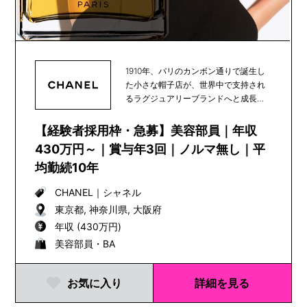
1910年、パリのカンボン通りで誕生し
た小さな帽子店が、世界中で支持され
るラグジュアリーブランドへと成長
し、100年以上...
【経験者採用枠・急募】美容部員｜年収
430万円～｜賞与年3回｜ノルマ無し｜平
均勤続10年
CHANEL
｜
シャネル
東京都, 神奈川県, 大阪府
年収 (430万円)
美容部員・BA
お気に入り
詳細を見る