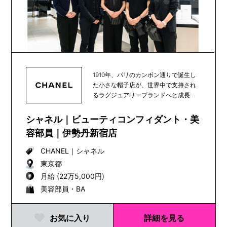
1910年、パリのカンボン通りで誕生し
た小さな帽子店が、世界中で支持され
るラグジュアリーブランドへと成長
し、100年以上...
シャネル｜ビューティコンフィダント・美
容部員｜伊勢丹新宿店
CHANEL
｜
シャネル
東京都
月給 (22万5,000円)
美容部員・BA
お気に入り
詳細を見る