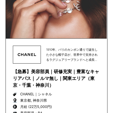
1910年、パリのカンボン通りで誕生し
た小さな帽子店が、世界中で支持され
るラグジュアリーブランドへと成長
し、100年以上...
【急募】美容部員｜研修充実｜豊富なキャ
リアパス｜ノルマ無し｜関東エリア（東
京・千葉・神奈川）
CHANEL
｜
シャネル
東京都, 神奈川県
月給 (22万5,000円)
美容部員・BA