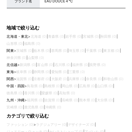
ブランド名
EAU DOUCE４℃
地域で絞り込む
北海道・東北
>
北海道 (0)
|
青森県 (0)
|
岩手県 (0)
|
宮城県 (0)
|
秋田県 (0)
|
山形県 (0)
|
福島県 (0)
関東
>
茨城県 (0)
|
栃木県 (0)
|
群馬県 (0)
|
埼玉県 (0)
|
千葉県 (0)
|
東京都 (0)
|
神奈川県 (0)
|
山梨県 (0)
北信越
>
新潟県 (0)
|
富山県 (0)
|
石川県 (0)
|
福井県 (0)
|
長野県 (0)
東海
>
岐阜県 (0)
|
静岡県 (0)
|
愛知県 (0)
|
三重県 (0)
関西
>
滋賀県 (0)
|
京都府 (0)
|
大阪府 (0)
|
兵庫県 (0)
|
奈良県 (0)
|
和歌山県 (0)
中国・四国
>
鳥取県 (0)
|
島根県 (0)
|
岡山県 (0)
|
広島県 (0)
|
山口県 (0)
|
徳島県 (0)
|
香川県 (0)
|
愛媛県 (0)
|
高知県 (0)
九州・沖縄
>
福岡県 (0)
|
佐賀県 (0)
|
長崎県 (0)
|
熊本県 (0)
|
大分県 (0)
|
宮崎県 (0)
|
鹿児島県 (0)
|
沖縄県 (0)
カテゴリで絞り込む
ファッション (0)
>
ラグジュアリー (0)
|
デザイナーズ (0)
|
ジュエリー・ウォッチ (0)
|
セレクトショップ (0)
|
アパレル (0)
|