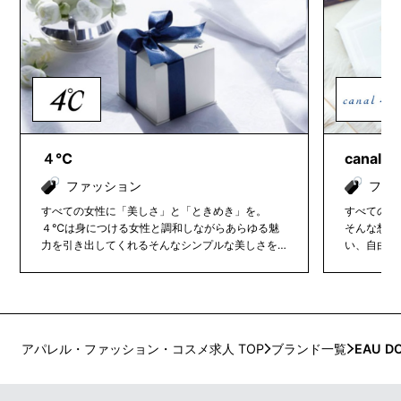
４℃
canal
ファッション
ファ
すべての女性に「美しさ」と「ときめき」を。
すべての女
４℃は身につける女性と調和しながらあらゆる魅
そんな想い
力を引き出してくれるそんなシンプルな美しさを
い、自由で
大切にしています。繊細なジュエリーは触れるた
ジュエリー
びに煌めきながらお客様を輝かせてくれます。 お
客様をさらに美しくさせるご提案をお願いいたし
ます。
アパレル・ファッション・コスメ求人 TOP
ブランド一覧
EAU 