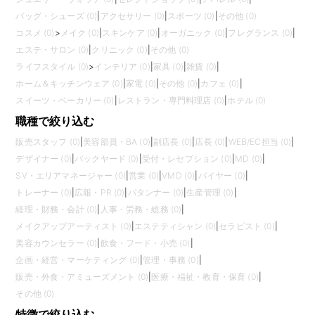
バッグ・シューズ (0)
|
アクセサリー (0)
|
スポーツ (0)
|
その他 (0)
コスメ (0)
>
メイク (0)
|
スキンケア (0)
|
オーガニック (0)
|
フレグランス (0)
|
エステ・サロン (0)
|
クリニック (0)
|
その他 (0)
ライフスタイル (0)
>
インテリア (0)
|
家具 (0)
|
雑貨 (0)
|
ホーム＆キッチンウェア (0)
|
家電 (0)
|
その他 (0)
|
カフェ (0)
|
スイーツ・ベーカリー (0)
|
レストラン・専門料理店 (0)
|
ホテル (0)
職種で絞り込む
販売スタッフ (0)
|
美容部員・BA (0)
|
副店長 (0)
|
店長 (0)
|
WEB/EC担当 (0)
|
デザイナー (0)
|
バックヤード (0)
|
受付・レセプション (0)
|
MD (0)
|
SV・エリアマネージャー (0)
|
営業 (0)
|
VMD (0)
|
バイヤー (0)
|
トレーナー (0)
|
広報・PR (0)
|
パタンナー (0)
|
生産管理 (0)
|
経理・財務・会計 (0)
|
人事・労務・総務 (0)
|
メイクアップアーティスト (0)
|
エステティシャン (0)
|
セラピスト (0)
|
美容カウンセラー (0)
|
飲食・フード・小売 (0)
|
企画・経営・マーケティング (0)
|
管理・事務 (0)
|
販売・外食・アミューズメント (0)
|
医療・福祉・教育・保育 (0)
|
その他 (0)
特徴で絞り込む