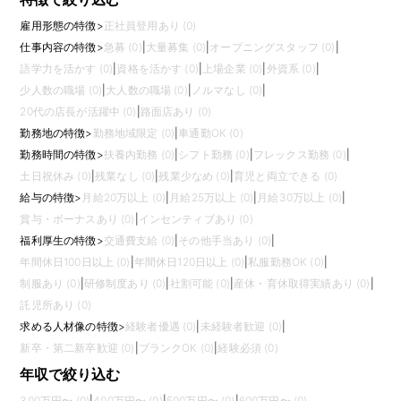
雇用形態の特徴
>
正社員登用あり (0)
仕事内容の特徴
>
急募 (0)
|
大量募集 (0)
|
オープニングスタッフ (0)
|
語学力を活かす (0)
|
資格を活かす (0)
|
上場企業 (0)
|
外資系 (0)
|
少人数の職場 (0)
|
大人数の職場 (0)
|
ノルマなし (0)
|
20代の店長が活躍中 (0)
|
路面店あり (0)
勤務地の特徴
>
勤務地域限定 (0)
|
車通勤OK (0)
勤務時間の特徴
>
扶養内勤務 (0)
|
シフト勤務 (0)
|
フレックス勤務 (0)
|
土日祝休み (0)
|
残業なし (0)
|
残業少なめ (0)
|
育児と両立できる (0)
給与の特徴
>
月給20万以上 (0)
|
月給25万以上 (0)
|
月給30万以上 (0)
|
賞与・ボーナスあり (0)
|
インセンティブあり (0)
福利厚生の特徴
>
交通費支給 (0)
|
その他手当あり (0)
|
年間休日100日以上 (0)
|
年間休日120日以上 (0)
|
私服勤務OK (0)
|
制服あり (0)
|
研修制度あり (0)
|
社割可能 (0)
|
産休・育休取得実績あり (0)
|
託児所あり (0)
求める人材像の特徴
>
経験者優遇 (0)
|
未経験者歓迎 (0)
|
新卒・第二新卒歓迎 (0)
|
ブランクOK (0)
|
経験必須 (0)
年収で絞り込む
300万円〜 (0)
|
400万円〜 (0)
|
500万円〜 (0)
|
600万円〜 (0)