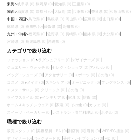
東海
>
岐阜県 (0)
|
静岡県 (0)
|
愛知県 (0)
|
三重県 (0)
関西
>
滋賀県 (0)
|
京都府 (0)
|
大阪府 (0)
|
兵庫県 (0)
|
奈良県 (0)
|
和歌山県 (0)
中国・四国
>
鳥取県 (0)
|
島根県 (0)
|
岡山県 (0)
|
広島県 (0)
|
山口県 (0)
|
徳島県 (0)
|
香川県 (0)
|
愛媛県 (0)
|
高知県 (0)
九州・沖縄
>
福岡県 (0)
|
佐賀県 (0)
|
長崎県 (0)
|
熊本県 (0)
|
大分県 (0)
|
宮崎県 (0)
|
鹿児島県 (0)
|
沖縄県 (0)
カテゴリで絞り込む
ファッション (0)
>
ラグジュアリー (0)
|
デザイナーズ (0)
|
ジュエリー・ウォッチ (0)
|
セレクトショップ (0)
|
アパレル (0)
|
バッグ・シューズ (0)
|
アクセサリー (0)
|
スポーツ (0)
|
その他 (0)
コスメ (0)
>
メイク (0)
|
スキンケア (0)
|
オーガニック (0)
|
フレグランス (0)
|
エステ・サロン (0)
|
クリニック (0)
|
その他 (0)
ライフスタイル (0)
>
インテリア (0)
|
家具 (0)
|
雑貨 (0)
|
ホーム＆キッチンウェア (0)
|
家電 (0)
|
その他 (0)
|
カフェ (0)
|
スイーツ・ベーカリー (0)
|
レストラン・専門料理店 (0)
|
ホテル (0)
職種で絞り込む
販売スタッフ (0)
|
美容部員・BA (0)
|
副店長 (0)
|
店長 (0)
|
WEB/EC担当 (0)
|
デザイナー (0)
|
バックヤード (0)
|
受付・レセプション (0)
|
MD (0)
|