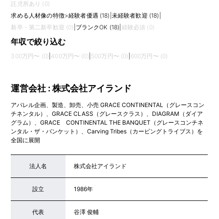
託児所あり (0)
求める人材像の特徴
>
経験者優遇 (18)
|
未経験者歓迎 (18)
|
新卒・第二新卒歓迎 (0)
|
ブランクOK (18)
|
経験必須 (0)
年収で絞り込む
300万円〜 (0)
|
400万円〜 (0)
|
500万円〜 (0)
|
600万円〜 (0)
運営会社 : 株式会社アイランド
アパレル企画、製造、卸売、小売 GRACE CONTINENTAL（グレースコン
チネンタル）、GRACE CLASS（グレースクラス）、DIAGRAM（ダイア
グラム）、GRACE CONTINENTAL THE BANQUET（グレースコンチネ
ンタル・ザ・バンケット）、Carving Tribes（カービングトライブス）を
全国に展開
法人名
株式会社アイランド
設立
1986年
代表
谷澤 俊輔