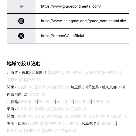
HP
https://www.gracecontinental.com/
https://www.instagram.com/grace_continental.div/
https://x.com/GC__official
地域で絞り込む
北海道・東北
>
北海道 (1)
|
青森県 (0)
|
岩手県 (0)
|
宮城県 (0)
|
秋田県 (0)
|
山形県 (0)
|
福島県 (0)
関東
>
茨城県 (0)
|
栃木県 (0)
|
群馬県 (0)
|
埼玉県 (1)
|
千葉県 (1)
|
東京都 (12)
|
神奈川県 (2)
|
山梨県 (0)
北信越
>
新潟県 (0)
|
富山県 (0)
|
石川県 (0)
|
福井県 (0)
|
長野県 (0)
東海
>
岐阜県 (0)
|
静岡県 (0)
|
愛知県 (0)
|
三重県 (0)
関西
>
滋賀県 (0)
|
京都府 (0)
|
大阪府 (0)
|
兵庫県 (0)
|
奈良県 (0)
|
和歌山県 (0)
中国・四国
>
鳥取県 (0)
|
島根県 (0)
|
岡山県 (0)
|
広島県 (1)
|
山口県 (0)
|
徳島県 (0)
|
香川県 (0)
|
愛媛県 (0)
|
高知県 (0)