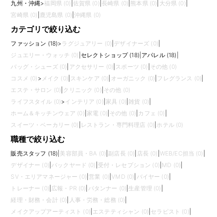
九州・沖縄
>
福岡県 (0)
|
佐賀県 (0)
|
長崎県 (0)
|
熊本県 (0)
|
大分県 (0)
|
宮崎県 (0)
|
鹿児島県 (0)
|
沖縄県 (0)
カテゴリで絞り込む
ファッション (18)
>
ラグジュアリー (0)
|
デザイナーズ (0)
|
ジュエリー・ウォッチ (0)
|
セレクトショップ (18)
|
アパレル (18)
|
バッグ・シューズ (0)
|
アクセサリー (0)
|
スポーツ (0)
|
その他 (0)
コスメ (0)
>
メイク (0)
|
スキンケア (0)
|
オーガニック (0)
|
フレグランス (0)
|
エステ・サロン (0)
|
クリニック (0)
|
その他 (0)
ライフスタイル (0)
>
インテリア (0)
|
家具 (0)
|
雑貨 (0)
|
ホーム＆キッチンウェア (0)
|
家電 (0)
|
その他 (0)
|
カフェ (0)
|
スイーツ・ベーカリー (0)
|
レストラン・専門料理店 (0)
|
ホテル (0)
職種で絞り込む
販売スタッフ (18)
|
美容部員・BA (0)
|
副店長 (0)
|
店長 (0)
|
WEB/EC担当 (0)
|
デザイナー (0)
|
バックヤード (0)
|
受付・レセプション (0)
|
MD (0)
|
SV・エリアマネージャー (0)
|
営業 (0)
|
VMD (0)
|
バイヤー (0)
|
トレーナー (0)
|
広報・PR (0)
|
パタンナー (0)
|
生産管理 (0)
|
経理・財務・会計 (0)
|
人事・労務・総務 (0)
|
メイクアップアーティスト (0)
|
エステティシャン (0)
|
セラピスト (0)
|