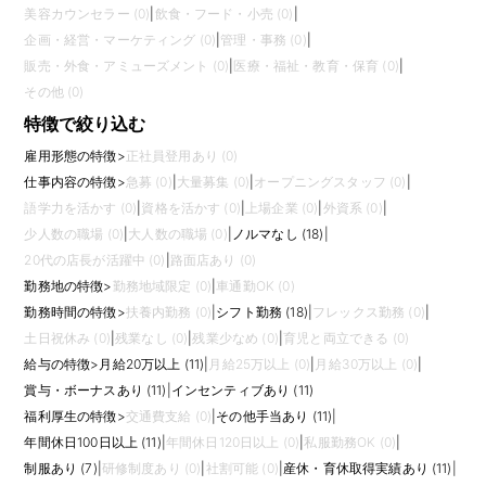
美容カウンセラー (0)
|
飲食・フード・小売 (0)
|
企画・経営・マーケティング (0)
|
管理・事務 (0)
|
販売・外食・アミューズメント (0)
|
医療・福祉・教育・保育 (0)
|
その他 (0)
特徴で絞り込む
雇用形態の特徴
>
正社員登用あり (0)
仕事内容の特徴
>
急募 (0)
|
大量募集 (0)
|
オープニングスタッフ (0)
|
語学力を活かす (0)
|
資格を活かす (0)
|
上場企業 (0)
|
外資系 (0)
|
少人数の職場 (0)
|
大人数の職場 (0)
|
ノルマなし (18)
|
20代の店長が活躍中 (0)
|
路面店あり (0)
勤務地の特徴
>
勤務地域限定 (0)
|
車通勤OK (0)
勤務時間の特徴
>
扶養内勤務 (0)
|
シフト勤務 (18)
|
フレックス勤務 (0)
|
土日祝休み (0)
|
残業なし (0)
|
残業少なめ (0)
|
育児と両立できる (0)
給与の特徴
>
月給20万以上 (11)
|
月給25万以上 (0)
|
月給30万以上 (0)
|
賞与・ボーナスあり (11)
|
インセンティブあり (11)
福利厚生の特徴
>
交通費支給 (0)
|
その他手当あり (11)
|
年間休日100日以上 (11)
|
年間休日120日以上 (0)
|
私服勤務OK (0)
|
制服あり (7)
|
研修制度あり (0)
|
社割可能 (0)
|
産休・育休取得実績あり (11)
|