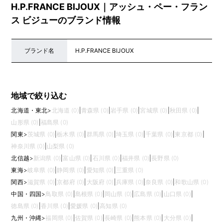
H.P.FRANCE BIJOUX｜アッシュ・ペー・フラン
ス ビジューのブランド情報
ブランド名
H.P.FRANCE BIJOUX
地域で絞り込む
北海道・東北
>
北海道 (0)
|
青森県 (0)
|
岩手県 (0)
|
宮城県 (0)
|
秋田県 (0)
|
山形県 (0)
|
福島県 (0)
関東
>
茨城県 (0)
|
栃木県 (0)
|
群馬県 (0)
|
埼玉県 (0)
|
千葉県 (0)
|
東京都 (0)
|
神奈川県 (0)
|
山梨県 (0)
北信越
>
新潟県 (0)
|
富山県 (0)
|
石川県 (0)
|
福井県 (0)
|
長野県 (0)
東海
>
岐阜県 (0)
|
静岡県 (0)
|
愛知県 (0)
|
三重県 (0)
関西
>
滋賀県 (0)
|
京都府 (0)
|
大阪府 (0)
|
兵庫県 (0)
|
奈良県 (0)
|
和歌山県 (0)
中国・四国
>
鳥取県 (0)
|
島根県 (0)
|
岡山県 (0)
|
広島県 (0)
|
山口県 (0)
|
徳島県 (0)
|
香川県 (0)
|
愛媛県 (0)
|
高知県 (0)
九州・沖縄
>
福岡県 (0)
|
佐賀県 (0)
|
長崎県 (0)
|
熊本県 (0)
|
大分県 (0)
|