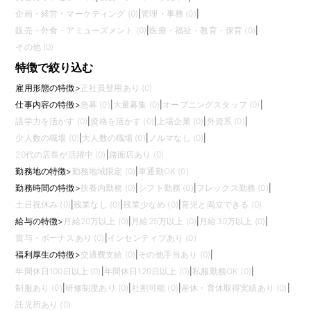
企画・経営・マーケティング (0)
|
管理・事務 (0)
|
販売・外食・アミューズメント (0)
|
医療・福祉・教育・保育 (0)
|
その他 (0)
特徴で絞り込む
雇用形態の特徴
>
正社員登用あり (0)
仕事内容の特徴
>
急募 (0)
|
大量募集 (0)
|
オープニングスタッフ (0)
|
語学力を活かす (0)
|
資格を活かす (0)
|
上場企業 (0)
|
外資系 (0)
|
少人数の職場 (0)
|
大人数の職場 (0)
|
ノルマなし (0)
|
20代の店長が活躍中 (0)
|
路面店あり (0)
勤務地の特徴
>
勤務地域限定 (0)
|
車通勤OK (0)
勤務時間の特徴
>
扶養内勤務 (0)
|
シフト勤務 (0)
|
フレックス勤務 (0)
|
土日祝休み (0)
|
残業なし (0)
|
残業少なめ (0)
|
育児と両立できる (0)
給与の特徴
>
月給20万以上 (0)
|
月給25万以上 (0)
|
月給30万以上 (0)
|
賞与・ボーナスあり (0)
|
インセンティブあり (0)
福利厚生の特徴
>
交通費支給 (0)
|
その他手当あり (0)
|
年間休日100日以上 (0)
|
年間休日120日以上 (0)
|
私服勤務OK (0)
|
制服あり (0)
|
研修制度あり (0)
|
社割可能 (0)
|
産休・育休取得実績あり (0)
|
託児所あり (0)