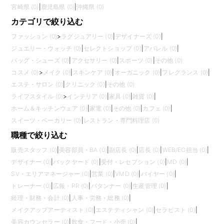
宮崎県 (0)
|
鹿児島県 (0)
|
沖縄県 (0)
カテゴリで絞り込む
ファッション (0)
>
ラグジュアリー (0)
|
デザイナーズ (0)
|
ジュエリー・ウォッチ (0)
|
セレクトショップ (0)
|
アパレル (0)
|
バッグ・シューズ (0)
|
アクセサリー (0)
|
スポーツ (0)
|
その他 (0)
コスメ (0)
>
メイク (0)
|
スキンケア (0)
|
オーガニック (0)
|
フレグランス (0)
|
エステ・サロン (0)
|
クリニック (0)
|
その他 (0)
ライフスタイル (0)
>
インテリア (0)
|
家具 (0)
|
雑貨 (0)
|
ホーム＆キッチンウェア (0)
|
家電 (0)
|
その他 (0)
|
カフェ (0)
|
スイーツ・ベーカリー (0)
|
レストラン・専門料理店 (0)
職種で絞り込む
販売スタッフ (0)
|
美容部員・BA (0)
|
副店長 (0)
|
店長 (0)
|
WEB/EC担当 (0)
|
デザイナー (0)
|
バックヤード (0)
|
受付・レセプション (0)
|
MD (0)
|
SV・エリアマネージャー (0)
|
営業 (0)
|
VMD (0)
|
バイヤー (0)
|
トレーナー (0)
|
広報・PR (0)
|
パタンナー (0)
|
生産管理 (0)
|
経理・財務・会計 (0)
|
人事・労務・総務 (0)
|
メイクアップアーティスト (0)
|
エステティシャン (0)
|
セラピスト (0)
|
美容カウンセラー (0)
|
飲食・フード・小売 (0)
|