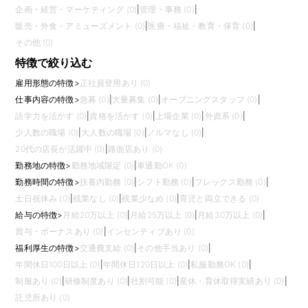
企画・経営・マーケティング (0)
|
管理・事務 (0)
|
販売・外食・アミューズメント (0)
|
医療・福祉・教育・保育 (0)
|
その他 (0)
特徴で絞り込む
雇用形態の特徴
>
正社員登用あり (0)
仕事内容の特徴
>
急募 (0)
|
大量募集 (0)
|
オープニングスタッフ (0)
|
語学力を活かす (0)
|
資格を活かす (0)
|
上場企業 (0)
|
外資系 (0)
|
少人数の職場 (0)
|
大人数の職場 (0)
|
ノルマなし (0)
|
20代の店長が活躍中 (0)
|
路面店あり (0)
勤務地の特徴
>
勤務地域限定 (0)
|
車通勤OK (0)
勤務時間の特徴
>
扶養内勤務 (0)
|
シフト勤務 (0)
|
フレックス勤務 (0)
|
土日祝休み (0)
|
残業なし (0)
|
残業少なめ (0)
|
育児と両立できる (0)
給与の特徴
>
月給20万以上 (0)
|
月給25万以上 (0)
|
月給30万以上 (0)
|
賞与・ボーナスあり (0)
|
インセンティブあり (0)
福利厚生の特徴
>
交通費支給 (0)
|
その他手当あり (0)
|
年間休日100日以上 (0)
|
年間休日120日以上 (0)
|
私服勤務OK (0)
|
制服あり (0)
|
研修制度あり (0)
|
社割可能 (0)
|
産休・育休取得実績あり (0)
|
託児所あり (0)