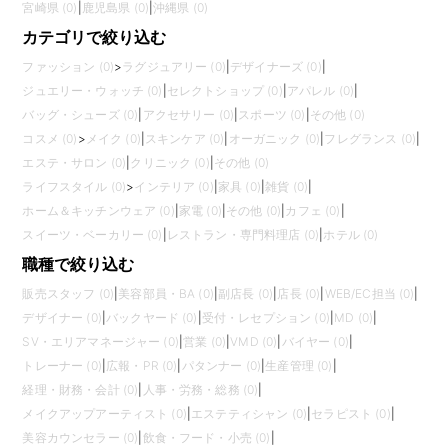
宮崎県 (0)
|
鹿児島県 (0)
|
沖縄県 (0)
カテゴリで絞り込む
ファッション (0)
>
ラグジュアリー (0)
|
デザイナーズ (0)
|
ジュエリー・ウォッチ (0)
|
セレクトショップ (0)
|
アパレル (0)
|
バッグ・シューズ (0)
|
アクセサリー (0)
|
スポーツ (0)
|
その他 (0)
コスメ (0)
>
メイク (0)
|
スキンケア (0)
|
オーガニック (0)
|
フレグランス (0)
|
エステ・サロン (0)
|
クリニック (0)
|
その他 (0)
ライフスタイル (0)
>
インテリア (0)
|
家具 (0)
|
雑貨 (0)
|
ホーム＆キッチンウェア (0)
|
家電 (0)
|
その他 (0)
|
カフェ (0)
|
スイーツ・ベーカリー (0)
|
レストラン・専門料理店 (0)
|
ホテル (0)
職種で絞り込む
販売スタッフ (0)
|
美容部員・BA (0)
|
副店長 (0)
|
店長 (0)
|
WEB/EC担当 (0)
|
デザイナー (0)
|
バックヤード (0)
|
受付・レセプション (0)
|
MD (0)
|
SV・エリアマネージャー (0)
|
営業 (0)
|
VMD (0)
|
バイヤー (0)
|
トレーナー (0)
|
広報・PR (0)
|
パタンナー (0)
|
生産管理 (0)
|
経理・財務・会計 (0)
|
人事・労務・総務 (0)
|
メイクアップアーティスト (0)
|
エステティシャン (0)
|
セラピスト (0)
|
美容カウンセラー (0)
|
飲食・フード・小売 (0)
|