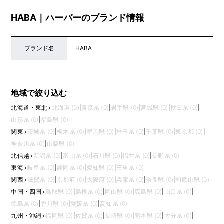
HABA｜ハーバーのブランド情報
ブランド名
HABA
地域で絞り込む
北海道・東北
>
北海道 (0)
|
青森県 (0)
|
岩手県 (0)
|
宮城県 (0)
|
秋田県 (0)
|
山形県 (0)
|
福島県 (0)
関東
>
茨城県 (0)
|
栃木県 (0)
|
群馬県 (0)
|
埼玉県 (0)
|
千葉県 (0)
|
東京都 (0)
|
神奈川県 (0)
|
山梨県 (0)
北信越
>
新潟県 (0)
|
富山県 (0)
|
石川県 (0)
|
福井県 (0)
|
長野県 (0)
東海
>
岐阜県 (0)
|
静岡県 (0)
|
愛知県 (0)
|
三重県 (0)
関西
>
滋賀県 (0)
|
京都府 (0)
|
大阪府 (0)
|
兵庫県 (0)
|
奈良県 (0)
|
和歌山県 (0)
中国・四国
>
鳥取県 (0)
|
島根県 (0)
|
岡山県 (0)
|
広島県 (0)
|
山口県 (0)
|
徳島県 (0)
|
香川県 (0)
|
愛媛県 (0)
|
高知県 (0)
九州・沖縄
>
福岡県 (0)
|
佐賀県 (0)
|
長崎県 (0)
|
熊本県 (0)
|
大分県 (0)
|