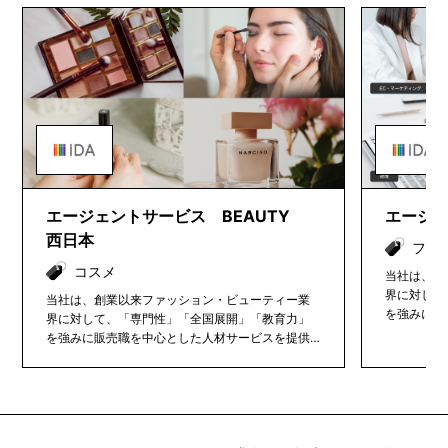
エージェントサービス BEAUTY
エージ
西日本
ファッ
コスメ
当社は、創
界に対して
当社は、創業以来ファッション・ビューティー業
を強みに販
界に対して、「専門性」「全国展開」「教育力」
しています
を強みに販売職を中心とした人材サービスを提供
中心に10
しています。 ファッション・ビューティー業界を
間約100
中心に1000社以上の企業様と取引実績があり、年
間約1000名以上の社員採用に貢献しております。