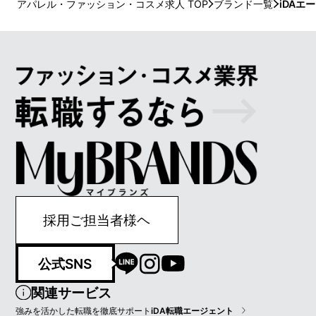
アパレル・ファッション・コスメ求人 TOP
ブランド一覧
iDAエ
採用ご担当者様ヘ
公式SNS
関連サービス
強みを活かした転職を徹底サポート
iDA転職エージェント