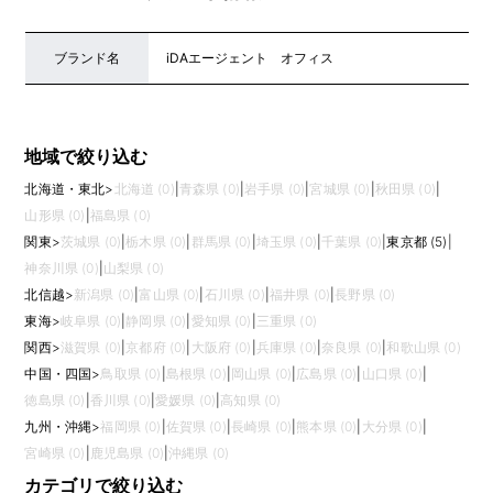
ブランド名
iDAエージェント オフィス
地域で絞り込む
北海道・東北
>
北海道 (0)
|
青森県 (0)
|
岩手県 (0)
|
宮城県 (0)
|
秋田県 (0)
|
山形県 (0)
|
福島県 (0)
関東
>
茨城県 (0)
|
栃木県 (0)
|
群馬県 (0)
|
埼玉県 (0)
|
千葉県 (0)
|
東京都 (5)
|
神奈川県 (0)
|
山梨県 (0)
北信越
>
新潟県 (0)
|
富山県 (0)
|
石川県 (0)
|
福井県 (0)
|
長野県 (0)
東海
>
岐阜県 (0)
|
静岡県 (0)
|
愛知県 (0)
|
三重県 (0)
関西
>
滋賀県 (0)
|
京都府 (0)
|
大阪府 (0)
|
兵庫県 (0)
|
奈良県 (0)
|
和歌山県 (0)
中国・四国
>
鳥取県 (0)
|
島根県 (0)
|
岡山県 (0)
|
広島県 (0)
|
山口県 (0)
|
徳島県 (0)
|
香川県 (0)
|
愛媛県 (0)
|
高知県 (0)
九州・沖縄
>
福岡県 (0)
|
佐賀県 (0)
|
長崎県 (0)
|
熊本県 (0)
|
大分県 (0)
|
宮崎県 (0)
|
鹿児島県 (0)
|
沖縄県 (0)
カテゴリで絞り込む