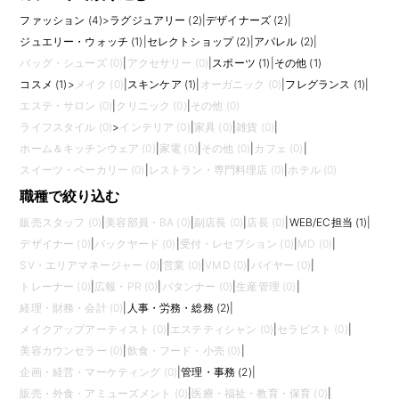
ファッション (4)
>
ラグジュアリー (2)
|
デザイナーズ (2)
|
ジュエリー・ウォッチ (1)
|
セレクトショップ (2)
|
アパレル (2)
|
バッグ・シューズ (0)
|
アクセサリー (0)
|
スポーツ (1)
|
その他 (1)
コスメ (1)
>
メイク (0)
|
スキンケア (1)
|
オーガニック (0)
|
フレグランス (1)
|
エステ・サロン (0)
|
クリニック (0)
|
その他 (0)
ライフスタイル (0)
>
インテリア (0)
|
家具 (0)
|
雑貨 (0)
|
ホーム＆キッチンウェア (0)
|
家電 (0)
|
その他 (0)
|
カフェ (0)
|
スイーツ・ベーカリー (0)
|
レストラン・専門料理店 (0)
|
ホテル (0)
職種で絞り込む
販売スタッフ (0)
|
美容部員・BA (0)
|
副店長 (0)
|
店長 (0)
|
WEB/EC担当 (1)
|
デザイナー (0)
|
バックヤード (0)
|
受付・レセプション (0)
|
MD (0)
|
SV・エリアマネージャー (0)
|
営業 (0)
|
VMD (0)
|
バイヤー (0)
|
トレーナー (0)
|
広報・PR (0)
|
パタンナー (0)
|
生産管理 (0)
|
経理・財務・会計 (0)
|
人事・労務・総務 (2)
|
メイクアップアーティスト (0)
|
エステティシャン (0)
|
セラピスト (0)
|
美容カウンセラー (0)
|
飲食・フード・小売 (0)
|
企画・経営・マーケティング (0)
|
管理・事務 (2)
|
販売・外食・アミューズメント (0)
|
医療・福祉・教育・保育 (0)
|