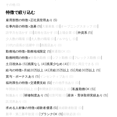
その他 (0)
特徴で絞り込む
雇用形態の特徴
>
正社員登用あり (5)
仕事内容の特徴
>
急募 (1)
|
大量募集 (0)
|
オープニングスタッフ (0)
|
語学力を活かす (0)
|
資格を活かす (0)
|
上場企業 (0)
|
外資系 (1)
|
少人数の職場 (0)
|
大人数の職場 (0)
|
ノルマなし (0)
|
20代の店長が活躍中 (0)
|
路面店あり (0)
勤務地の特徴
>
勤務地域限定 (1)
|
車通勤OK (0)
勤務時間の特徴
>
扶養内勤務 (0)
|
シフト勤務 (0)
|
フレックス勤務 (0)
|
土日祝休み (5)
|
残業なし (4)
|
残業少なめ (4)
|
育児と両立できる (0)
給与の特徴
>
月給20万以上 (4)
|
月給25万以上 (5)
|
月給30万以上 (1)
|
賞与・ボーナスあり (1)
|
インセンティブあり (0)
福利厚生の特徴
>
交通費支給 (5)
|
その他手当あり (0)
|
年間休日100日以上 (0)
|
年間休日120日以上 (0)
|
私服勤務OK (5)
|
制服あり (0)
|
研修制度あり (1)
|
社割可能 (0)
|
産休・育休取得実績あり (1)
|
託児所あり (0)
求める人材像の特徴
>
経験者優遇 (5)
|
未経験者歓迎 (0)
|
新卒・第二新卒歓迎 (0)
|
ブランクOK (1)
|
経験必須 (0)