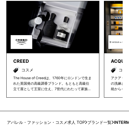
CREED
ACQUA 
コスメ
コス
The House of Creedは、1760年にロンドンで生ま
アクア ディ
れた英国発の高級調香ブランド。もともと高級仕
の洗練され
立て屋として王室に仕え、7世代にわたって家族経
統からイン
営を継承。現在はフランス・パリ拠点で、厳選し
進化し続け
た天然素材を用いた職人技の香水を展開し、ケリ
べてのアク
ング傘下のニッチラグジュアリーブランドとして
材や原料の
世界中で支持されています。
によってイ
アパレル・ファッション・コスメ求人 TOP
ブランド一覧
INTER