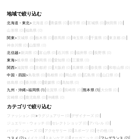
地域で絞り込む
北海道・東北
>
北海道 (0)
|
青森県 (0)
|
岩手県 (0)
|
宮城県 (0)
|
秋田県 (0)
|
山形県 (0)
|
福島県 (0)
関東
>
茨城県 (0)
|
栃木県 (0)
|
群馬県 (0)
|
埼玉県 (0)
|
千葉県 (0)
|
東京都 (0)
|
神奈川県 (0)
|
山梨県 (0)
北信越
>
新潟県 (0)
|
富山県 (0)
|
石川県 (0)
|
福井県 (0)
|
長野県 (0)
東海
>
岐阜県 (0)
|
静岡県 (0)
|
愛知県 (0)
|
三重県 (0)
関西
>
滋賀県 (0)
|
京都府 (0)
|
大阪府 (0)
|
兵庫県 (0)
|
奈良県 (0)
|
和歌山県 (0)
中国・四国
>
鳥取県 (0)
|
島根県 (0)
|
岡山県 (0)
|
広島県 (0)
|
山口県 (0)
|
徳島県 (0)
|
香川県 (0)
|
愛媛県 (0)
|
高知県 (0)
九州・沖縄
>
福岡県 (1)
|
佐賀県 (0)
|
長崎県 (0)
|
熊本県 (1)
|
大分県 (0)
|
宮崎県 (0)
|
鹿児島県 (0)
|
沖縄県 (0)
カテゴリで絞り込む
ファッション (0)
>
ラグジュアリー (0)
|
デザイナーズ (0)
|
ジュエリー・ウォッチ (0)
|
セレクトショップ (0)
|
アパレル (0)
|
バッグ・シューズ (0)
|
アクセサリー (0)
|
スポーツ (0)
|
その他 (0)
コスメ (2)
>
メイク (0)
|
スキンケア (0)
|
オーガニック (0)
|
フレグランス (2)
|