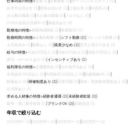
仕事内容の特徴
>
急募 (0)
|
大量募集 (0)
|
オープニングスタッフ (0)
|
語学力を活かす (0)
|
資格を活かす (0)
|
上場企業 (0)
|
外資系 (0)
|
少人数の職場 (0)
|
大人数の職場 (0)
|
ノルマなし (0)
|
20代の店長が活躍中 (0)
|
路面店あり (0)
勤務地の特徴
>
勤務地域限定 (0)
|
車通勤OK (0)
勤務時間の特徴
>
扶養内勤務 (0)
|
シフト勤務 (2)
|
フレックス勤務 (0)
|
土日祝休み (0)
|
残業なし (0)
|
残業少なめ (2)
|
育児と両立できる (0)
給与の特徴
>
月給20万以上 (0)
|
月給25万以上 (0)
|
月給30万以上 (0)
|
賞与・ボーナスあり (0)
|
インセンティブあり (2)
福利厚生の特徴
>
交通費支給 (0)
|
その他手当あり (0)
|
年間休日100日以上 (0)
|
年間休日120日以上 (0)
|
私服勤務OK (0)
|
制服あり (0)
|
研修制度あり (2)
|
社割可能 (0)
|
産休・育休取得実績あり (0)
|
託児所あり (0)
求める人材像の特徴
>
経験者優遇 (2)
|
未経験者歓迎 (2)
|
新卒・第二新卒歓迎 (0)
|
ブランクOK (2)
|
経験必須 (0)
年収で絞り込む
300万円〜 (0)
|
400万円〜 (0)
|
500万円〜 (0)
|
600万円〜 (0)