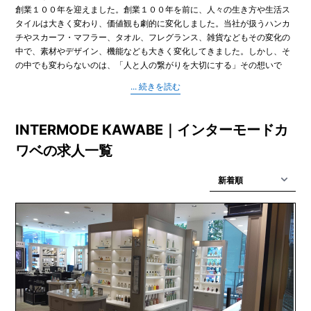
創業１００年を迎えました。創業１００年を前に、人々の生き方や生活ス
タイルは大きく変わり、価値観も劇的に変化しました。当社が扱うハンカ
チやスカーフ・マフラー、タオル、フレグランス、雑貨などもその変化の
中で、素材やデザイン、機能なども大きく変化してきました。しかし、そ
の中でも変わらないのは、「人と人の繋がりを大切にする」その想いで
す。これまで当社は、商品を通じて、ただ単に商品の機能や良さを人々に
伝えるだけではなく、人と人が繋がるコミュニケーションツールとしてな
りえるように努力して参りました。「人が人のことを想う時、当社の商品
が少しでも役に立てれば嬉しい」という想いを変わらずにこれからも大事
INTERMODE KAWABE｜インターモードカ
にしていきたいと考えます。企業は、人が人のために行う人の活動です。
ワベの求人一覧
だからこそ、お客様、お取引先、ステークホルダー、地域、社会、社員、
家族、すべての人と人の繋がりを大切に、１００年、そして、次の１００
年を目指してまいります。