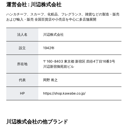
運営会社 : 川辺株式会社
ハンカチーフ、スカーフ、化粧品、フレグランス、雑貨などの製造・販売
および輸入・販売 全国百貨店や小売店を中心に多店舗展開
法人名
川辺株式会社
設立
1942年
〒160-8403 東京都 新宿区 四谷4丁目16番3号
所在地
川辺新宿御苑前ビル
代表
岡野 将之
HP
https://shop.kawabe.co.jp/
川辺株式会社の他ブランド