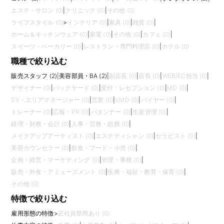
エステ・サロン (0)
|
クリニック (0)
|
その他 (0)
ライフスタイル (0)
>
インテリア (0)
|
家具 (0)
|
雑貨 (0)
|
ホーム＆キッチンウェア (0)
|
家電 (0)
|
その他 (0)
|
カフェ (0)
|
スイーツ・ベーカリー (0)
|
レストラン・専門料理店 (0)
|
ホテル (0)
職種で絞り込む
販売スタッフ (2)
|
美容部員・BA (2)
|
副店長 (0)
|
店長 (0)
|
WEB/EC担当 (0)
|
デザイナー (0)
|
バックヤード (0)
|
受付・レセプション (0)
|
MD (0)
|
SV・エリアマネージャー (0)
|
営業 (0)
|
VMD (0)
|
バイヤー (0)
|
トレーナー (0)
|
広報・PR (0)
|
パタンナー (0)
|
生産管理 (0)
|
経理・財務・会計 (0)
|
人事・労務・総務 (0)
|
メイクアップアーティスト (0)
|
エステティシャン (0)
|
セラピスト (0)
|
美容カウンセラー (0)
|
飲食・フード・小売 (0)
|
企画・経営・マーケティング (0)
|
管理・事務 (0)
|
販売・外食・アミューズメント (0)
|
医療・福祉・教育・保育 (0)
|
その他 (0)
特徴で絞り込む
雇用形態の特徴
>
正社員登用あり (0)