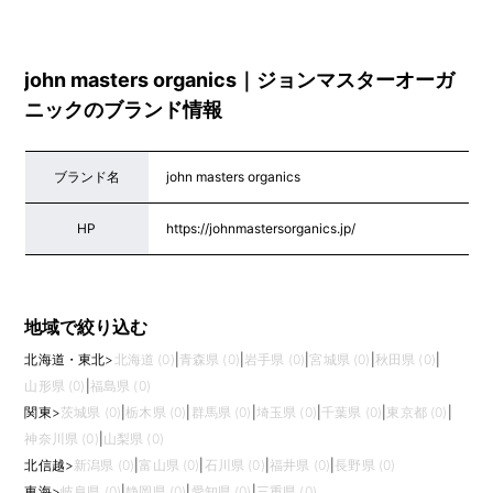
john masters organics｜ジョンマスターオーガ
ニックのブランド情報
ブランド名
john masters organics
HP
https://johnmastersorganics.jp/
地域で絞り込む
北海道・東北
>
北海道 (0)
|
青森県 (0)
|
岩手県 (0)
|
宮城県 (0)
|
秋田県 (0)
|
山形県 (0)
|
福島県 (0)
関東
>
茨城県 (0)
|
栃木県 (0)
|
群馬県 (0)
|
埼玉県 (0)
|
千葉県 (0)
|
東京都 (0)
|
神奈川県 (0)
|
山梨県 (0)
北信越
>
新潟県 (0)
|
富山県 (0)
|
石川県 (0)
|
福井県 (0)
|
長野県 (0)
東海
>
岐阜県 (0)
|
静岡県 (0)
|
愛知県 (0)
|
三重県 (0)