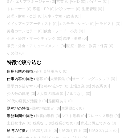
SV・エリアマネージャー (0)
|
営業 (0)
|
VMD (0)
|
バイヤー (0)
|
トレーナー (0)
|
広報・PR (0)
|
パタンナー (0)
|
生産管理 (0)
|
経理・財務・会計 (0)
|
人事・労務・総務 (0)
|
メイクアップアーティスト (0)
|
エステティシャン (0)
|
セラピスト (0)
|
美容カウンセラー (0)
|
飲食・フード・小売 (0)
|
企画・経営・マーケティング (0)
|
管理・事務 (0)
|
販売・外食・アミューズメント (0)
|
医療・福祉・教育・保育 (0)
|
その他 (0)
特徴で絞り込む
雇用形態の特徴
>
正社員登用あり (0)
仕事内容の特徴
>
急募 (0)
|
大量募集 (0)
|
オープニングスタッフ (0)
|
語学力を活かす (0)
|
資格を活かす (0)
|
上場企業 (0)
|
外資系 (0)
|
少人数の職場 (0)
|
大人数の職場 (0)
|
ノルマなし (0)
|
20代の店長が活躍中 (0)
|
路面店あり (0)
勤務地の特徴
>
勤務地域限定 (0)
|
車通勤OK (0)
勤務時間の特徴
>
扶養内勤務 (0)
|
シフト勤務 (0)
|
フレックス勤務 (0)
|
土日祝休み (0)
|
残業なし (0)
|
残業少なめ (0)
|
育児と両立できる (0)
給与の特徴
>
月給20万以上 (0)
|
月給25万以上 (0)
|
月給30万以上 (0)
|
賞与・ボーナスあり (0)
|
インセンティブあり (0)