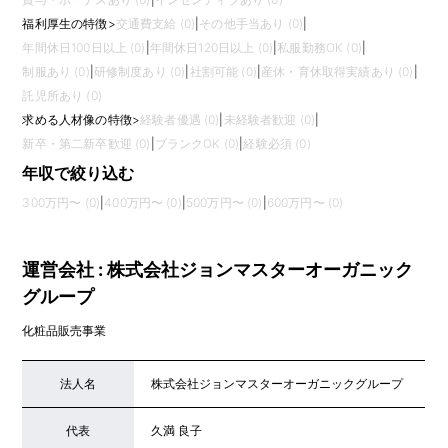
福利厚生の特徴
>
交通費支給 (0)
|
その他手当あり (0)
|
年間休日100日以上 (0)
|
年間休日120日以上 (0)
|
私服勤務OK (0)
|
制服あり (0)
|
研修制度あり (0)
|
社割可能 (0)
|
産休・育休取得実績あり (0)
|
託児所あり (0)
求める人材像の特徴
>
経験者優遇 (0)
|
未経験者歓迎 (0)
|
新卒・第二新卒歓迎 (0)
|
ブランクOK (0)
|
経験必須 (0)
年収で絞り込む
300万円〜 (0)
|
400万円〜 (0)
|
500万円〜 (0)
|
600万円〜 (0)
運営会社 : 株式会社ジョンマスターオーガニック
グループ
化粧品販売事業
法人名
株式会社ジョンマスターオーガニックグループ
代表
久満 良子