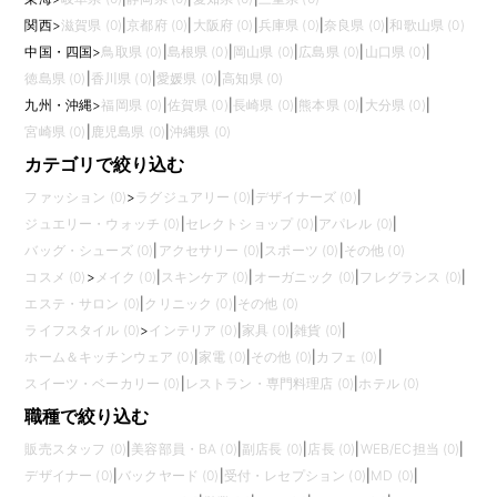
関西
>
滋賀県 (0)
|
京都府 (0)
|
大阪府 (0)
|
兵庫県 (0)
|
奈良県 (0)
|
和歌山県 (0)
中国・四国
>
鳥取県 (0)
|
島根県 (0)
|
岡山県 (0)
|
広島県 (0)
|
山口県 (0)
|
徳島県 (0)
|
香川県 (0)
|
愛媛県 (0)
|
高知県 (0)
九州・沖縄
>
福岡県 (0)
|
佐賀県 (0)
|
長崎県 (0)
|
熊本県 (0)
|
大分県 (0)
|
宮崎県 (0)
|
鹿児島県 (0)
|
沖縄県 (0)
カテゴリで絞り込む
ファッション (0)
>
ラグジュアリー (0)
|
デザイナーズ (0)
|
ジュエリー・ウォッチ (0)
|
セレクトショップ (0)
|
アパレル (0)
|
バッグ・シューズ (0)
|
アクセサリー (0)
|
スポーツ (0)
|
その他 (0)
コスメ (0)
>
メイク (0)
|
スキンケア (0)
|
オーガニック (0)
|
フレグランス (0)
|
エステ・サロン (0)
|
クリニック (0)
|
その他 (0)
ライフスタイル (0)
>
インテリア (0)
|
家具 (0)
|
雑貨 (0)
|
ホーム＆キッチンウェア (0)
|
家電 (0)
|
その他 (0)
|
カフェ (0)
|
スイーツ・ベーカリー (0)
|
レストラン・専門料理店 (0)
|
ホテル (0)
職種で絞り込む
販売スタッフ (0)
|
美容部員・BA (0)
|
副店長 (0)
|
店長 (0)
|
WEB/EC担当 (0)
|
デザイナー (0)
|
バックヤード (0)
|
受付・レセプション (0)
|
MD (0)
|