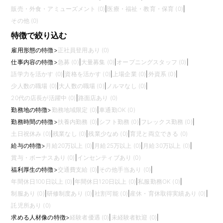
販売・外食・アミューズメント (0)
|
医療・福祉・教育・保育 (0)
|
その他 (0)
特徴で絞り込む
雇用形態の特徴
>
正社員登用あり (0)
仕事内容の特徴
>
急募 (0)
|
大量募集 (0)
|
オープニングスタッフ (0)
|
語学力を活かす (0)
|
資格を活かす (0)
|
上場企業 (0)
|
外資系 (0)
|
少人数の職場 (0)
|
大人数の職場 (0)
|
ノルマなし (0)
|
20代の店長が活躍中 (0)
|
路面店あり (0)
勤務地の特徴
>
勤務地域限定 (0)
|
車通勤OK (0)
勤務時間の特徴
>
扶養内勤務 (0)
|
シフト勤務 (0)
|
フレックス勤務 (0)
|
土日祝休み (0)
|
残業なし (0)
|
残業少なめ (0)
|
育児と両立できる (0)
給与の特徴
>
月給20万以上 (0)
|
月給25万以上 (0)
|
月給30万以上 (0)
|
賞与・ボーナスあり (0)
|
インセンティブあり (0)
福利厚生の特徴
>
交通費支給 (0)
|
その他手当あり (0)
|
年間休日100日以上 (0)
|
年間休日120日以上 (0)
|
私服勤務OK (0)
|
制服あり (0)
|
研修制度あり (0)
|
社割可能 (0)
|
産休・育休取得実績あり (0)
|
託児所あり (0)
求める人材像の特徴
>
経験者優遇 (0)
|
未経験者歓迎 (0)
|