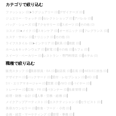
カテゴリで絞り込む
ファッション (0)
>
ラグジュアリー (0)
|
デザイナーズ (0)
|
ジュエリー・ウォッチ (0)
|
セレクトショップ (0)
|
アパレル (0)
|
バッグ・シューズ (0)
|
アクセサリー (0)
|
スポーツ (0)
|
その他 (0)
コスメ (0)
>
メイク (0)
|
スキンケア (0)
|
オーガニック (0)
|
フレグランス (0)
|
エステ・サロン (0)
|
クリニック (0)
|
その他 (0)
ライフスタイル (0)
>
インテリア (0)
|
家具 (0)
|
雑貨 (0)
|
ホーム＆キッチンウェア (0)
|
家電 (0)
|
その他 (0)
|
カフェ (0)
|
スイーツ・ベーカリー (0)
|
レストラン・専門料理店 (0)
|
ホテル (0)
職種で絞り込む
販売スタッフ (0)
|
美容部員・BA (0)
|
副店長 (0)
|
店長 (0)
|
WEB/EC担当 (0)
|
デザイナー (0)
|
バックヤード (0)
|
受付・レセプション (0)
|
MD (0)
|
SV・エリアマネージャー (0)
|
営業 (0)
|
VMD (0)
|
バイヤー (0)
|
トレーナー (0)
|
広報・PR (0)
|
パタンナー (0)
|
生産管理 (0)
|
経理・財務・会計 (0)
|
人事・労務・総務 (0)
|
メイクアップアーティスト (0)
|
エステティシャン (0)
|
セラピスト (0)
|
美容カウンセラー (0)
|
飲食・フード・小売 (0)
|
企画・経営・マーケティング (0)
|
管理・事務 (0)
|