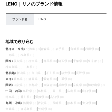
LENO｜リノのブランド情報
ブランド名
LENO
地域で絞り込む
北海道・東北
>
北海道 (0)
|
青森県 (0)
|
岩手県 (0)
|
宮城県 (0)
|
秋田県 (0)
|
山形県 (0)
|
福島県 (0)
関東
>
茨城県 (0)
|
栃木県 (0)
|
群馬県 (0)
|
埼玉県 (0)
|
千葉県 (0)
|
東京都 (0)
|
神奈川県 (0)
|
山梨県 (0)
北信越
>
新潟県 (0)
|
富山県 (0)
|
石川県 (0)
|
福井県 (0)
|
長野県 (0)
東海
>
岐阜県 (0)
|
静岡県 (0)
|
愛知県 (0)
|
三重県 (0)
関西
>
滋賀県 (0)
|
京都府 (0)
|
大阪府 (0)
|
兵庫県 (0)
|
奈良県 (0)
|
和歌山県 (0)
中国・四国
>
鳥取県 (0)
|
島根県 (0)
|
岡山県 (0)
|
広島県 (0)
|
山口県 (0)
|
徳島県 (0)
|
香川県 (0)
|
愛媛県 (0)
|
高知県 (0)
九州・沖縄
>
福岡県 (0)
|
佐賀県 (0)
|
長崎県 (0)
|
熊本県 (0)
|
大分県 (0)
|
宮崎県 (0)
|
鹿児島県 (0)
|
沖縄県 (0)