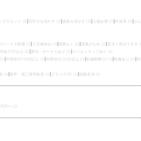
グスタッフ (0)
|
語学力を活かす (0)
|
資格を活かす (0)
|
上場企業 (0)
|
外資系 (0)
|
少人
フレックス勤務 (0)
|
土日祝休み (0)
|
残業なし (0)
|
残業少なめ (0)
|
育児と両立できる (0
月給30万以上 (0)
|
賞与・ボーナスあり (0)
|
インセンティブあり (0)
0)
|
年間休日100日以上 (0)
|
年間休日120日以上 (0)
|
私服勤務OK (0)
|
制服あり (0)
|
研
(0)
|
新卒・第二新卒歓迎 (0)
|
ブランクOK (0)
|
経験必須 (0)
0万円〜 (0)