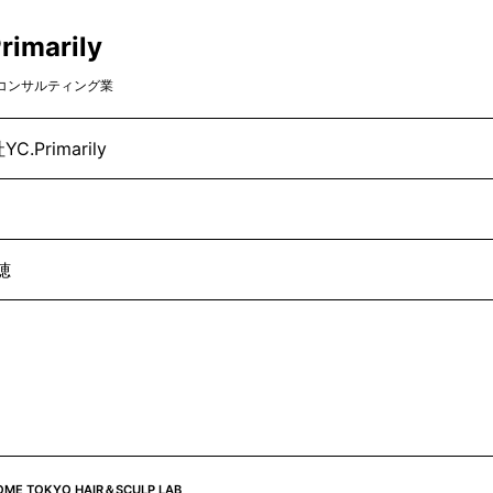
marily
 コンサルティング業
.Primarily
穂
OME TOKYO HAIR＆SCULP LAB