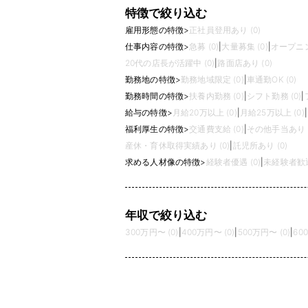
特徴で絞り込む
雇用形態の特徴
>
正社員登用あり (0)
仕事内容の特徴
>
急募 (0)
|
大量募集 (0)
|
オープニン
20代の店長が活躍中 (0)
|
路面店あり (0)
勤務地の特徴
>
勤務地域限定 (0)
|
車通勤OK (0)
勤務時間の特徴
>
扶養内勤務 (0)
|
シフト勤務 (0)
|
給与の特徴
>
月給20万以上 (0)
|
月給25万以上 (0)
|
福利厚生の特徴
>
交通費支給 (0)
|
その他手当あり (
産休・育休取得実績あり (0)
|
託児所あり (0)
求める人材像の特徴
>
経験者優遇 (0)
|
未経験者歓迎 
年収で絞り込む
300万円〜 (0)
|
400万円〜 (0)
|
500万円〜 (0)
|
60