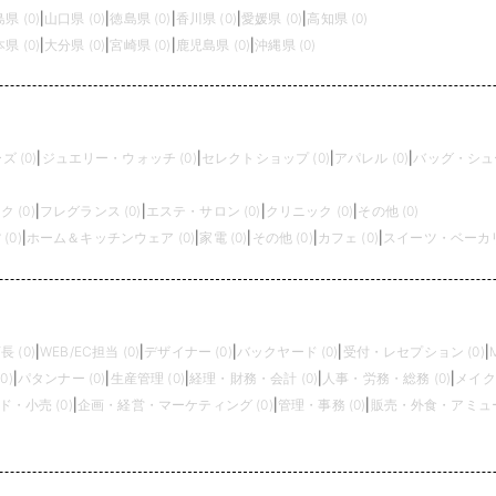
県 (0)
|
山口県 (0)
|
徳島県 (0)
|
香川県 (0)
|
愛媛県 (0)
|
高知県 (0)
県 (0)
|
大分県 (0)
|
宮崎県 (0)
|
鹿児島県 (0)
|
沖縄県 (0)
 (0)
|
ジュエリー・ウォッチ (0)
|
セレクトショップ (0)
|
アパレル (0)
|
バッグ・シュー
 (0)
|
フレグランス (0)
|
エステ・サロン (0)
|
クリニック (0)
|
その他 (0)
(0)
|
ホーム＆キッチンウェア (0)
|
家電 (0)
|
その他 (0)
|
カフェ (0)
|
スイーツ・ベーカリー
長 (0)
|
WEB/EC担当 (0)
|
デザイナー (0)
|
バックヤード (0)
|
受付・レセプション (0)
|
0)
|
パタンナー (0)
|
生産管理 (0)
|
経理・財務・会計 (0)
|
人事・労務・総務 (0)
|
メイク
・小売 (0)
|
企画・経営・マーケティング (0)
|
管理・事務 (0)
|
販売・外食・アミュー