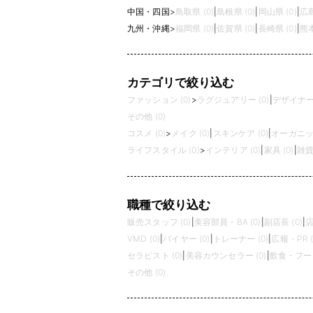
中国・四国
>
鳥取県 (0)
|
島根県 (0)
|
岡山県 (0)
|
広島
九州・沖縄
>
福岡県 (0)
|
佐賀県 (0)
|
長崎県 (0)
|
熊本
カテゴリで絞り込む
ファッション (0)
>
ラグジュアリー (0)
|
デザイナーズ
その他 (0)
コスメ (0)
>
メイク (0)
|
スキンケア (0)
|
オーガニック
ライフスタイル (0)
>
インテリア (0)
|
家具 (0)
|
雑貨 
職種で絞り込む
販売スタッフ (0)
|
美容部員・BA (0)
|
副店長 (0)
|
店
VMD (0)
|
バイヤー (0)
|
トレーナー (0)
|
広報・PR (
セラピスト (0)
|
美容カウンセラー (0)
|
飲食・フード
その他 (0)