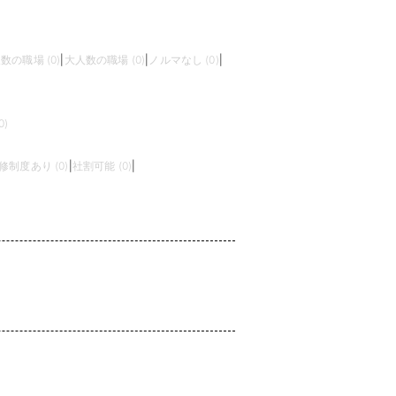
数の職場 (0)
|
大人数の職場 (0)
|
ノルマなし (0)
|
)
修制度あり (0)
|
社割可能 (0)
|