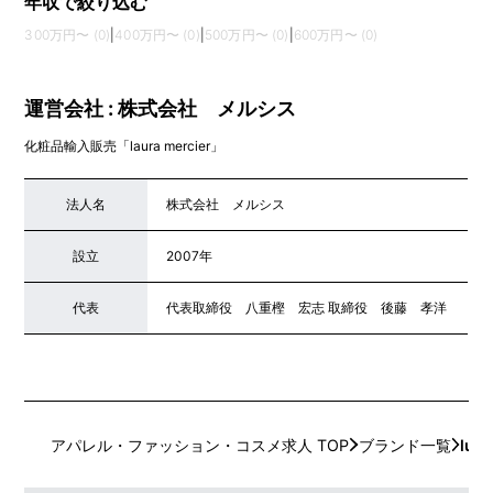
年収で絞り込む
300万円〜 (0)
|
400万円〜 (0)
|
500万円〜 (0)
|
600万円〜 (0)
運営会社 : 株式会社 メルシス
化粧品輸入販売「laura mercier」
法人名
株式会社 メルシス
設立
2007年
代表
代表取締役 八重樫 宏志 取締役 後藤 孝洋
アパレル・ファッション・コスメ求人 TOP
ブランド一覧
lura