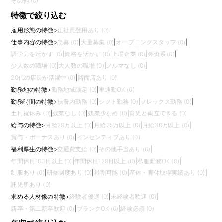
その他 (0)
特徴で絞り込む
雇用形態の特徴
>
正社員登用あり (0)
仕事内容の特徴
>
急募 (0)
|
大量募集 (0)
|
オープニングスタッフ (0)
|
語学力を活かす (0)
|
資格を活かす (0)
|
上場企業 (0)
|
外資系 (0)
|
少人数の職場 (0)
|
大人数の職場 (0)
|
ノルマなし (0)
|
20代の店長が活躍中 (0)
|
路面店あり (0)
勤務地の特徴
>
勤務地域限定 (0)
|
車通勤OK (0)
勤務時間の特徴
>
扶養内勤務 (0)
|
シフト勤務 (0)
|
フレックス勤務 (0)
|
土日祝休み (0)
|
残業なし (0)
|
残業少なめ (0)
|
育児と両立できる (0)
給与の特徴
>
月給20万以上 (0)
|
月給25万以上 (0)
|
月給30万以上 (0)
|
賞与・ボーナスあり (0)
|
インセンティブあり (0)
福利厚生の特徴
>
交通費支給 (0)
|
その他手当あり (0)
|
年間休日100日以上 (0)
|
年間休日120日以上 (0)
|
私服勤務OK (0)
|
制服あり (0)
|
研修制度あり (0)
|
社割可能 (0)
|
産休・育休取得実績あり (0)
|
託児所あり (0)
求める人材像の特徴
>
経験者優遇 (0)
|
未経験者歓迎 (0)
|
新卒・第二新卒歓迎 (0)
|
ブランクOK (0)
|
経験必須 (0)