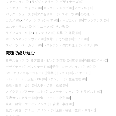
ファッション (0)
>
ラグジュアリー (0)
|
デザイナーズ (0)
|
ジュエリー・ウォッチ (0)
|
セレクトショップ (0)
|
アパレル (0)
|
バッグ・シューズ (0)
|
アクセサリー (0)
|
スポーツ (0)
|
その他 (0)
コスメ (0)
>
メイク (0)
|
スキンケア (0)
|
オーガニック (0)
|
フレグランス (0)
|
エステ・サロン (0)
|
クリニック (0)
|
その他 (0)
ライフスタイル (0)
>
インテリア (0)
|
家具 (0)
|
雑貨 (0)
|
ホーム＆キッチンウェア (0)
|
家電 (0)
|
その他 (0)
|
カフェ (0)
|
スイーツ・ベーカリー (0)
|
レストラン・専門料理店 (0)
|
ホテル (0)
職種で絞り込む
販売スタッフ (0)
|
美容部員・BA (0)
|
副店長 (0)
|
店長 (0)
|
WEB/EC担当 (0)
|
デザイナー (0)
|
バックヤード (0)
|
受付・レセプション (0)
|
MD (0)
|
SV・エリアマネージャー (0)
|
営業 (0)
|
VMD (0)
|
バイヤー (0)
|
トレーナー (0)
|
広報・PR (0)
|
パタンナー (0)
|
生産管理 (0)
|
経理・財務・会計 (0)
|
人事・労務・総務 (0)
|
メイクアップアーティスト (0)
|
エステティシャン (0)
|
セラピスト (0)
|
美容カウンセラー (0)
|
飲食・フード・小売 (0)
|
企画・経営・マーケティング (0)
|
管理・事務 (0)
|
販売・外食・アミューズメント (0)
|
医療・福祉・教育・保育 (0)
|