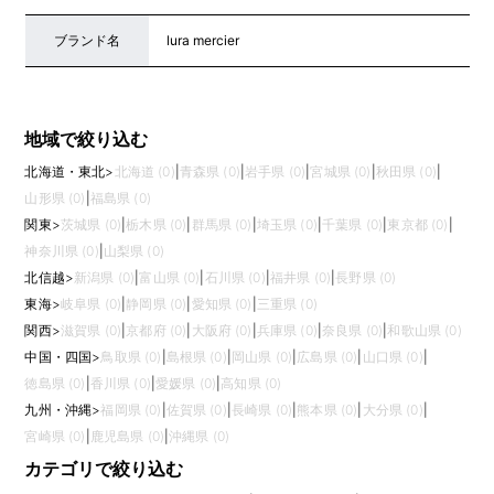
ブランド名
lura mercier
地域で絞り込む
北海道・東北
>
北海道 (0)
|
青森県 (0)
|
岩手県 (0)
|
宮城県 (0)
|
秋田県 (0)
|
山形県 (0)
|
福島県 (0)
関東
>
茨城県 (0)
|
栃木県 (0)
|
群馬県 (0)
|
埼玉県 (0)
|
千葉県 (0)
|
東京都 (0)
|
神奈川県 (0)
|
山梨県 (0)
北信越
>
新潟県 (0)
|
富山県 (0)
|
石川県 (0)
|
福井県 (0)
|
長野県 (0)
東海
>
岐阜県 (0)
|
静岡県 (0)
|
愛知県 (0)
|
三重県 (0)
関西
>
滋賀県 (0)
|
京都府 (0)
|
大阪府 (0)
|
兵庫県 (0)
|
奈良県 (0)
|
和歌山県 (0)
中国・四国
>
鳥取県 (0)
|
島根県 (0)
|
岡山県 (0)
|
広島県 (0)
|
山口県 (0)
|
徳島県 (0)
|
香川県 (0)
|
愛媛県 (0)
|
高知県 (0)
九州・沖縄
>
福岡県 (0)
|
佐賀県 (0)
|
長崎県 (0)
|
熊本県 (0)
|
大分県 (0)
|
宮崎県 (0)
|
鹿児島県 (0)
|
沖縄県 (0)
カテゴリで絞り込む