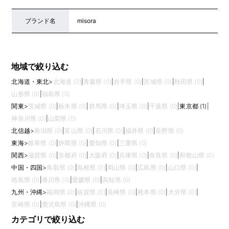
ブランド名
misora
地域で絞り込む
北海道・東北
>
北海道 (0)
|
青森県 (0)
|
岩手県 (0)
|
宮城県 (0)
|
秋田県 (0)
|
山形県 (0)
|
福島県 (0)
関東
>
茨城県 (0)
|
栃木県 (0)
|
群馬県 (0)
|
埼玉県 (0)
|
千葉県 (0)
|
東京都 (1)
|
神奈川県 (0)
|
山梨県 (0)
北信越
>
新潟県 (0)
|
富山県 (0)
|
石川県 (0)
|
福井県 (0)
|
長野県 (0)
東海
>
岐阜県 (0)
|
静岡県 (0)
|
愛知県 (0)
|
三重県 (0)
関西
>
滋賀県 (0)
|
京都府 (0)
|
大阪府 (0)
|
兵庫県 (0)
|
奈良県 (0)
|
和歌山県 (0)
中国・四国
>
鳥取県 (0)
|
島根県 (0)
|
岡山県 (0)
|
広島県 (0)
|
山口県 (0)
|
徳島県 (0)
|
香川県 (0)
|
愛媛県 (0)
|
高知県 (0)
九州・沖縄
>
福岡県 (0)
|
佐賀県 (0)
|
長崎県 (0)
|
熊本県 (0)
|
大分県 (0)
|
宮崎県 (0)
|
鹿児島県 (0)
|
沖縄県 (0)
カテゴリで絞り込む