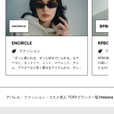
ENCIRCLE
RPBC
ファッション
ファ
「ずっと着られる、ずっと好きでいられる」をテ
RPBC株
ーマに、カットソー、ニット、スウェット、デニ
の高いブラ
ム、アウターなど長く愛せるアイテムから、サン
たちのブラ
グラス、ハットなど遊び心を大切にしたアイテム
ち、革新的
まで幅広くラインナップ。普遍的な魅力のあるス
だわりを持
タンダードなデザインと、毎日のように着たくな
NCIRCL
る着心地の良さを大切にしています。
はインナー
は卸売先の
外進出など
アパレル・ファッション・コスメ求人 TOP
ブランド一覧
misora
長中の企業