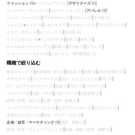
ファッション (1)
>
ラグジュアリー (0)
|
デザイナーズ (1)
|
ジュエリー・ウォッチ (0)
|
セレクトショップ (0)
|
アパレル (1)
|
バッグ・シューズ (0)
|
アクセサリー (0)
|
スポーツ (0)
|
その他 (0)
コスメ (0)
>
メイク (0)
|
スキンケア (0)
|
オーガニック (0)
|
フレグランス (0)
|
エステ・サロン (0)
|
クリニック (0)
|
その他 (0)
ライフスタイル (0)
>
インテリア (0)
|
家具 (0)
|
雑貨 (0)
|
ホーム＆キッチンウェア (0)
|
家電 (0)
|
その他 (0)
|
カフェ (0)
|
スイーツ・ベーカリー (0)
|
レストラン・専門料理店 (0)
職種で絞り込む
販売スタッフ (0)
|
美容部員・BA (0)
|
副店長 (0)
|
店長 (0)
|
WEB/EC担当 (0)
|
デザイナー (0)
|
バックヤード (0)
|
受付・レセプション (0)
|
MD (0)
|
SV・エリアマネージャー (0)
|
営業 (0)
|
VMD (0)
|
バイヤー (0)
|
トレーナー (0)
|
広報・PR (0)
|
パタンナー (0)
|
生産管理 (0)
|
経理・財務・会計 (0)
|
人事・労務・総務 (0)
|
メイクアップアーティスト (0)
|
エステティシャン (0)
|
セラピスト (0)
|
美容カウンセラー (0)
|
飲食・フード・小売 (0)
|
企画・経営・マーケティング (1)
|
管理・事務 (0)
|
販売・外食・アミューズメント (0)
|
医療・福祉・教育・保育 (0)
|