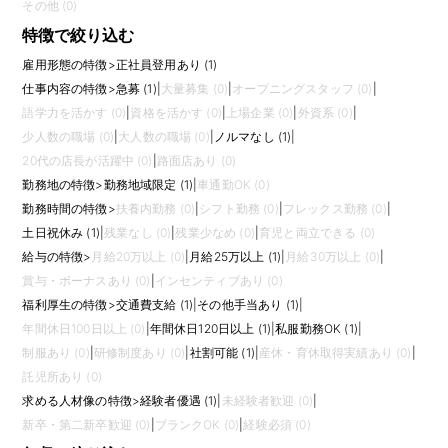
その他 (0)
特徴で絞り込む
雇用形態の特徴
>
正社員登用あり (1)
仕事内容の特徴
>
急募 (1)
|
大量募集 (0)
|
オープニングスタッフ (0)
|
語学力を活かす (0)
|
資格を活かす (0)
|
上場企業 (0)
|
外資系 (0)
|
少人数の職場 (0)
|
大人数の職場 (0)
|
ノルマなし (1)
|
20代の店長が活躍中 (0)
|
路面店あり (0)
勤務地の特徴
>
勤務地域限定 (1)
|
車通勤OK (0)
勤務時間の特徴
>
扶養内勤務 (0)
|
シフト勤務 (0)
|
フレックス勤務 (0)
|
土日祝休み (1)
|
残業なし (0)
|
残業少なめ (0)
|
育児と両立できる (0)
給与の特徴
>
月給20万以上 (0)
|
月給25万以上 (1)
|
月給30万以上 (0)
|
賞与・ボーナスあり (0)
|
インセンティブあり (0)
福利厚生の特徴
>
交通費支給 (1)
|
その他手当あり (1)
|
年間休日100日以上 (0)
|
年間休日120日以上 (1)
|
私服勤務OK (1)
|
制服あり (0)
|
研修制度あり (0)
|
社割可能 (1)
|
産休・育休取得実績あり (0)
|
託児所あり (0)
求める人材像の特徴
>
経験者優遇 (1)
|
未経験者歓迎 (0)
|
新卒・第二新卒歓迎 (0)
|
ブランクOK (0)
|
経験必須 (0)