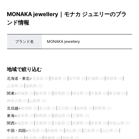
MONAKA jewellery｜モナカ ジュエリーのブラ
ンド情報
ブランド名
MONAKA jewellery
地域で絞り込む
北海道・東北
>
北海道 (0)
|
青森県 (0)
|
岩手県 (0)
|
宮城県 (0)
|
秋田県 (0)
|
山形県 (0)
|
福島県 (0)
関東
>
茨城県 (0)
|
栃木県 (0)
|
群馬県 (0)
|
埼玉県 (0)
|
千葉県 (0)
|
東京都 (0)
|
神奈川県 (0)
|
山梨県 (0)
北信越
>
新潟県 (0)
|
富山県 (0)
|
石川県 (0)
|
福井県 (0)
|
長野県 (0)
東海
>
岐阜県 (0)
|
静岡県 (0)
|
愛知県 (0)
|
三重県 (0)
関西
>
滋賀県 (0)
|
京都府 (0)
|
大阪府 (0)
|
兵庫県 (0)
|
奈良県 (0)
|
和歌山県 (0)
中国・四国
>
鳥取県 (0)
|
島根県 (0)
|
岡山県 (0)
|
広島県 (0)
|
山口県 (0)
|
徳島県 (0)
|
香川県 (0)
|
愛媛県 (0)
|
高知県 (0)