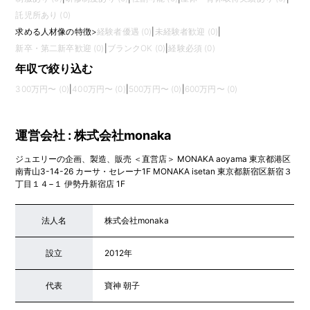
託児所あり (0)
求める人材像の特徴
>
経験者優遇 (0)
|
未経験者歓迎 (0)
|
新卒・第二新卒歓迎 (0)
|
ブランクOK (0)
|
経験必須 (0)
年収で絞り込む
300万円〜 (0)
|
400万円〜 (0)
|
500万円〜 (0)
|
600万円〜 (0)
運営会社 : 株式会社monaka
ジュエリーの企画、製造、販売 ＜直営店＞ MONAKA aoyama 東京都港区
南青山3-14-26 カーサ・セレーナ1F MONAKA isetan 東京都新宿区新宿３
丁目１４−１ 伊勢丹新宿店 1F
法人名
株式会社monaka
設立
2012年
代表
寶神 朝子