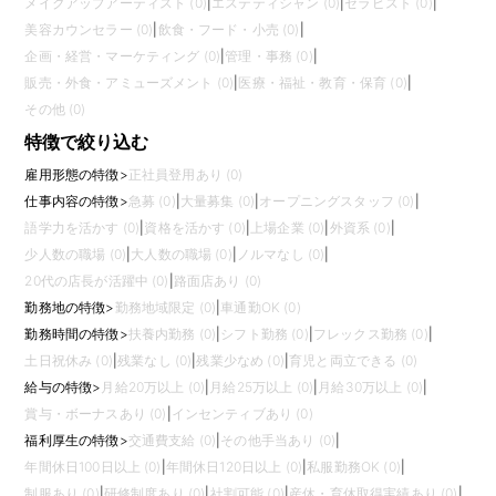
メイクアップアーティスト (0)
|
エステティシャン (0)
|
セラピスト (0)
|
美容カウンセラー (0)
|
飲食・フード・小売 (0)
|
企画・経営・マーケティング (0)
|
管理・事務 (0)
|
販売・外食・アミューズメント (0)
|
医療・福祉・教育・保育 (0)
|
その他 (0)
特徴で絞り込む
雇用形態の特徴
>
正社員登用あり (0)
仕事内容の特徴
>
急募 (0)
|
大量募集 (0)
|
オープニングスタッフ (0)
|
語学力を活かす (0)
|
資格を活かす (0)
|
上場企業 (0)
|
外資系 (0)
|
少人数の職場 (0)
|
大人数の職場 (0)
|
ノルマなし (0)
|
20代の店長が活躍中 (0)
|
路面店あり (0)
勤務地の特徴
>
勤務地域限定 (0)
|
車通勤OK (0)
勤務時間の特徴
>
扶養内勤務 (0)
|
シフト勤務 (0)
|
フレックス勤務 (0)
|
土日祝休み (0)
|
残業なし (0)
|
残業少なめ (0)
|
育児と両立できる (0)
給与の特徴
>
月給20万以上 (0)
|
月給25万以上 (0)
|
月給30万以上 (0)
|
賞与・ボーナスあり (0)
|
インセンティブあり (0)
福利厚生の特徴
>
交通費支給 (0)
|
その他手当あり (0)
|
年間休日100日以上 (0)
|
年間休日120日以上 (0)
|
私服勤務OK (0)
|
制服あり (0)
|
研修制度あり (0)
|
社割可能 (0)
|
産休・育休取得実績あり (0)
|