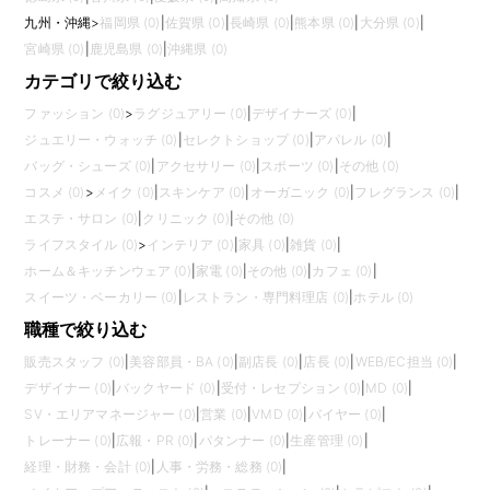
九州・沖縄
>
福岡県 (0)
|
佐賀県 (0)
|
長崎県 (0)
|
熊本県 (0)
|
大分県 (0)
|
宮崎県 (0)
|
鹿児島県 (0)
|
沖縄県 (0)
カテゴリで絞り込む
ファッション (0)
>
ラグジュアリー (0)
|
デザイナーズ (0)
|
ジュエリー・ウォッチ (0)
|
セレクトショップ (0)
|
アパレル (0)
|
バッグ・シューズ (0)
|
アクセサリー (0)
|
スポーツ (0)
|
その他 (0)
コスメ (0)
>
メイク (0)
|
スキンケア (0)
|
オーガニック (0)
|
フレグランス (0)
|
エステ・サロン (0)
|
クリニック (0)
|
その他 (0)
ライフスタイル (0)
>
インテリア (0)
|
家具 (0)
|
雑貨 (0)
|
ホーム＆キッチンウェア (0)
|
家電 (0)
|
その他 (0)
|
カフェ (0)
|
スイーツ・ベーカリー (0)
|
レストラン・専門料理店 (0)
|
ホテル (0)
職種で絞り込む
販売スタッフ (0)
|
美容部員・BA (0)
|
副店長 (0)
|
店長 (0)
|
WEB/EC担当 (0)
|
デザイナー (0)
|
バックヤード (0)
|
受付・レセプション (0)
|
MD (0)
|
SV・エリアマネージャー (0)
|
営業 (0)
|
VMD (0)
|
バイヤー (0)
|
トレーナー (0)
|
広報・PR (0)
|
パタンナー (0)
|
生産管理 (0)
|
経理・財務・会計 (0)
|
人事・労務・総務 (0)
|