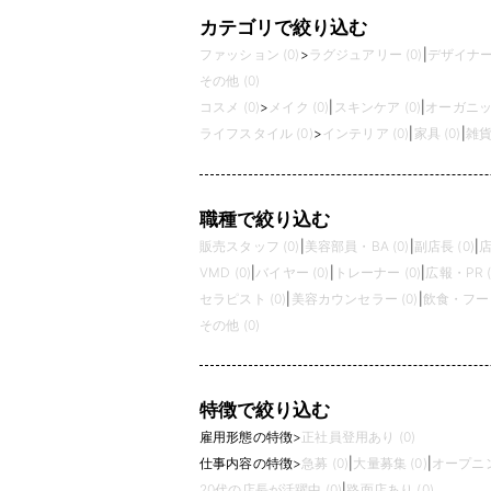
カテゴリで絞り込む
ファッション (0)
>
ラグジュアリー (0)
|
デザイナーズ
その他 (0)
コスメ (0)
>
メイク (0)
|
スキンケア (0)
|
オーガニック
ライフスタイル (0)
>
インテリア (0)
|
家具 (0)
|
雑貨 
職種で絞り込む
販売スタッフ (0)
|
美容部員・BA (0)
|
副店長 (0)
|
店
VMD (0)
|
バイヤー (0)
|
トレーナー (0)
|
広報・PR (
セラピスト (0)
|
美容カウンセラー (0)
|
飲食・フード
その他 (0)
特徴で絞り込む
雇用形態の特徴
>
正社員登用あり (0)
仕事内容の特徴
>
急募 (0)
|
大量募集 (0)
|
オープニン
20代の店長が活躍中 (0)
|
路面店あり (0)