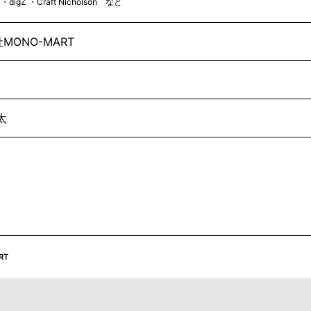
o ・digZ ・Craft Nicholson など
MONO-MART
太
RT