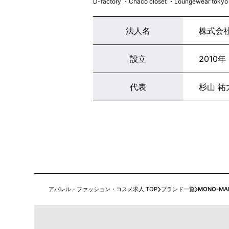
D-factory ・Chaco closet ・Loungewear toky
法人名
株式会社
設立
2010年
代表
杉山 祐
アパレル・ファッション・コスメ求人 TOP
ブランド一覧
MONO-MA