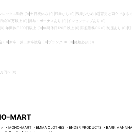
フレックス勤務 (0)
|
土日祝休み (0)
|
残業なし (0)
|
残業少なめ (0)
|
育児と両立できる (0
月給30万以上 (0)
|
賞与・ボーナスあり (0)
|
インセンティブあり (0)
0)
|
年間休日100日以上 (0)
|
年間休日120日以上 (0)
|
私服勤務OK (0)
|
制服あり (0)
|
研
(0)
|
新卒・第二新卒歓迎 (0)
|
ブランクOK (0)
|
経験必須 (0)
0万円〜 (0)
O-MART
MART ・EMMA CLOTHES ・ENDER PRODUCTS ・BARK MANNHATTANN 