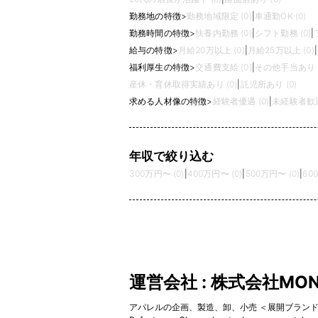
勤務地の特徴
>
勤務地域限定 (0)
|
車通勤OK (0)
勤務時間の特徴
>
扶養内勤務 (0)
|
シフト勤務 (0)
|
給与の特徴
>
月給20万以上 (0)
|
月給25万以上 (0)
|
福利厚生の特徴
>
交通費支給 (0)
|
その他手当あり (
産休・育休取得実績あり (0)
|
託児所あり (0)
求める人材像の特徴
>
経験者優遇 (0)
|
未経験者歓迎 
年収で絞り込む
300万円〜 (0)
|
400万円〜 (0)
|
500万円〜 (0)
|
60
運営会社 : 株式会社MON
アパレルの企画、製造、卸、小売 ＜展開ブランド＞ ・MONO-