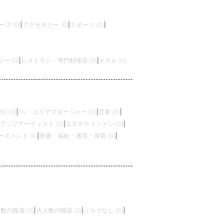
ズ (0)
|
アクセサリー (0)
|
スポーツ (0)
|
 (0)
|
レストラン・専門料理店 (0)
|
ホテル (0)
MD (0)
|
SV・エリアマネージャー (0)
|
営業 (0)
|
アップアーティスト (0)
|
エステティシャン (0)
|
ズメント (0)
|
医療・福祉・教育・保育 (0)
|
数の職場 (0)
|
大人数の職場 (0)
|
ノルマなし (0)
|