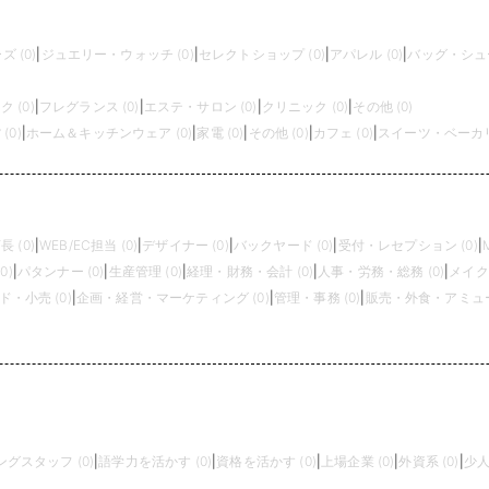
 (0)
|
ジュエリー・ウォッチ (0)
|
セレクトショップ (0)
|
アパレル (0)
|
バッグ・シュー
 (0)
|
フレグランス (0)
|
エステ・サロン (0)
|
クリニック (0)
|
その他 (0)
(0)
|
ホーム＆キッチンウェア (0)
|
家電 (0)
|
その他 (0)
|
カフェ (0)
|
スイーツ・ベーカリー
長 (0)
|
WEB/EC担当 (0)
|
デザイナー (0)
|
バックヤード (0)
|
受付・レセプション (0)
|
0)
|
パタンナー (0)
|
生産管理 (0)
|
経理・財務・会計 (0)
|
人事・労務・総務 (0)
|
メイク
・小売 (0)
|
企画・経営・マーケティング (0)
|
管理・事務 (0)
|
販売・外食・アミュー
グスタッフ (0)
|
語学力を活かす (0)
|
資格を活かす (0)
|
上場企業 (0)
|
外資系 (0)
|
少人