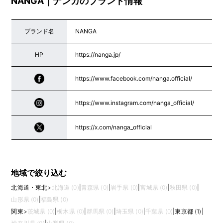
NANGA｜ナンガのブランド情報
ブランド名
NANGA
HP
https://nanga.jp/
https://www.facebook.com/nanga.official/
https://www.instagram.com/nanga_official/
https://x.com/nanga_official
地域で絞り込む
北海道・東北
>
北海道 (0)
|
青森県 (0)
|
岩手県 (0)
|
宮城県 (0)
|
秋田県 (0)
|
山形県 (0)
|
福島県 (0)
関東
>
茨城県 (0)
|
栃木県 (0)
|
群馬県 (0)
|
埼玉県 (0)
|
千葉県 (0)
|
東京都 (1)
|