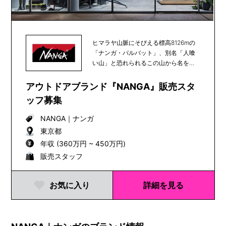
ヒマラヤ山脈にそびえる標高8126mの
「ナンガ・パルバット」、別名「人喰
い山」と恐れられるこの山から名をと
った「NANG...
アウトドアブランド『NANGA』販売スタ
ッフ募集
NANGA
｜
ナンガ
東京都
年収 (360万円 ~ 450万円)
販売スタッフ
お気に入り
詳細を見る