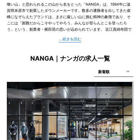
喰い山」と恐れられるこの山から名をとった「NANGA」は、1994年に滋
賀県米原市で創業したダウンメーカーです。数多の遭難者を出してきた俊
峰になぞらえたブランドは、まさに厳しい山に挑む精神の象徴であり、そ
こには「困難だからこそやってやろう、みんなが登らんとこを登ったろ
う」という、創業者・横田晃の思いが込められています。 近江真綿布団で
栄えたこの地で50年以上に渡って地場産業を支えた、前身の布団メーカー
の技術とノウハウを引き継ぎ、NANGAは30年に渡って成長してきまし
た。そのファクトリーブランドとしての矜持は過酷なフィールドで活躍す
るアウトドアギア、ウエアに引き継がれ、私たちのダウン製品はいま世界
NANGA｜ナンガの求人一覧
へと羽ばたいています。