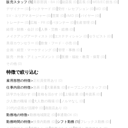
販売スタッフ (1)
|
美容部員・BA (0)
|
副店長 (0)
|
店長 (0)
|
WEB/EC担当 (0)
|
デザイナー (0)
|
バックヤード (0)
|
受付・レセプション (0)
|
MD (0)
|
SV・エリアマネージャー (0)
|
営業 (0)
|
VMD (0)
|
バイヤー (0)
|
トレーナー (0)
|
広報・PR (0)
|
パタンナー (0)
|
生産管理 (0)
|
経理・財務・会計 (0)
|
人事・労務・総務 (0)
|
メイクアップアーティスト (0)
|
エステティシャン (0)
|
セラピスト (0)
|
美容カウンセラー (0)
|
飲食・フード・小売 (0)
|
企画・経営・マーケティング (0)
|
管理・事務 (0)
|
販売・外食・アミューズメント (0)
|
医療・福祉・教育・保育 (0)
|
その他 (0)
特徴で絞り込む
雇用形態の特徴
>
正社員登用あり (0)
仕事内容の特徴
>
急募 (0)
|
大量募集 (0)
|
オープニングスタッフ (0)
|
語学力を活かす (0)
|
資格を活かす (0)
|
上場企業 (0)
|
外資系 (0)
|
少人数の職場 (0)
|
大人数の職場 (0)
|
ノルマなし (0)
|
20代の店長が活躍中 (0)
|
路面店あり (0)
勤務地の特徴
>
勤務地域限定 (0)
|
車通勤OK (0)
勤務時間の特徴
>
扶養内勤務 (0)
|
シフト勤務 (1)
|
フレックス勤務 (0)
|