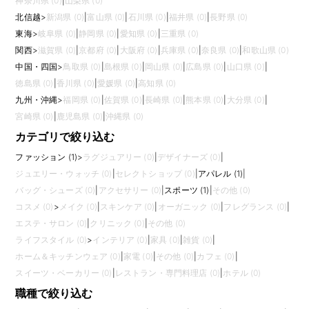
神奈川県 (0)
|
山梨県 (0)
北信越
>
新潟県 (0)
|
富山県 (0)
|
石川県 (0)
|
福井県 (0)
|
長野県 (0)
東海
>
岐阜県 (0)
|
静岡県 (0)
|
愛知県 (0)
|
三重県 (0)
関西
>
滋賀県 (0)
|
京都府 (0)
|
大阪府 (0)
|
兵庫県 (0)
|
奈良県 (0)
|
和歌山県 (0)
中国・四国
>
鳥取県 (0)
|
島根県 (0)
|
岡山県 (0)
|
広島県 (0)
|
山口県 (0)
|
徳島県 (0)
|
香川県 (0)
|
愛媛県 (0)
|
高知県 (0)
九州・沖縄
>
福岡県 (0)
|
佐賀県 (0)
|
長崎県 (0)
|
熊本県 (0)
|
大分県 (0)
|
宮崎県 (0)
|
鹿児島県 (0)
|
沖縄県 (0)
カテゴリで絞り込む
ファッション (1)
>
ラグジュアリー (0)
|
デザイナーズ (0)
|
ジュエリー・ウォッチ (0)
|
セレクトショップ (0)
|
アパレル (1)
|
バッグ・シューズ (0)
|
アクセサリー (0)
|
スポーツ (1)
|
その他 (0)
コスメ (0)
>
メイク (0)
|
スキンケア (0)
|
オーガニック (0)
|
フレグランス (0)
|
エステ・サロン (0)
|
クリニック (0)
|
その他 (0)
ライフスタイル (0)
>
インテリア (0)
|
家具 (0)
|
雑貨 (0)
|
ホーム＆キッチンウェア (0)
|
家電 (0)
|
その他 (0)
|
カフェ (0)
|
スイーツ・ベーカリー (0)
|
レストラン・専門料理店 (0)
|
ホテル (0)
職種で絞り込む