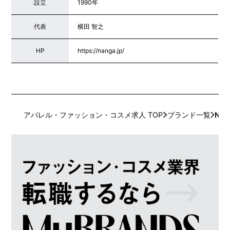
設立
1990年
代表
横田 智之
HP
https://nanga.jp/
アパレル・ファッション・コスメ求人 TOP
ブランド一覧
NA