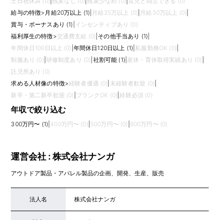
土日祝休み (0)
|
残業なし (0)
|
残業少なめ (0)
|
育児と両立できる (0)
給与の特徴
>
月給20万以上 (1)
|
月給25万以上 (0)
|
月給30万以上 (0)
|
賞与・ボーナスあり (1)
|
インセンティブあり (0)
福利厚生の特徴
>
交通費支給 (0)
|
その他手当あり (1)
|
年間休日100日以上 (0)
|
年間休日120日以上 (1)
|
私服勤務OK (0)
|
制服あり (0)
|
研修制度あり (0)
|
社割可能 (1)
|
産休・育休取得実績あり (0)
|
託児所あり (0)
求める人材像の特徴
>
経験者優遇 (0)
|
未経験者歓迎 (0)
|
新卒・第二新卒歓迎 (0)
|
ブランクOK (0)
|
経験必須 (0)
年収で絞り込む
300万円〜 (1)
|
400万円〜 (0)
|
500万円〜 (0)
|
600万円〜 (0)
運営会社 : 株式会社ナンガ
アウトドア製品・アパレル製品の企画、開発、生産、販売
法人名
株式会社ナンガ