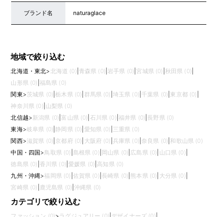
ブランド名
naturaglace
地域で絞り込む
北海道・東北
>
北海道 (0)
|
青森県 (0)
|
岩手県 (0)
|
宮城県 (0)
|
秋田県 (0)
|
山形県 (0)
|
福島県 (0)
関東
>
茨城県 (0)
|
栃木県 (0)
|
群馬県 (0)
|
埼玉県 (0)
|
千葉県 (0)
|
東京都 (0)
|
神奈川県 (0)
|
山梨県 (0)
北信越
>
新潟県 (0)
|
富山県 (0)
|
石川県 (0)
|
福井県 (0)
|
長野県 (0)
東海
>
岐阜県 (0)
|
静岡県 (0)
|
愛知県 (0)
|
三重県 (0)
関西
>
滋賀県 (0)
|
京都府 (0)
|
大阪府 (0)
|
兵庫県 (0)
|
奈良県 (0)
|
和歌山県 (0)
中国・四国
>
鳥取県 (0)
|
島根県 (0)
|
岡山県 (0)
|
広島県 (0)
|
山口県 (0)
|
徳島県 (0)
|
香川県 (0)
|
愛媛県 (0)
|
高知県 (0)
九州・沖縄
>
福岡県 (0)
|
佐賀県 (0)
|
長崎県 (0)
|
熊本県 (0)
|
大分県 (0)
|
宮崎県 (0)
|
鹿児島県 (0)
|
沖縄県 (0)
カテゴリで絞り込む
ファッション (0)
>
ラグジュアリー (0)
|
デザイナーズ (0)
|