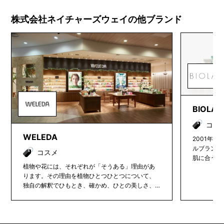
株式会社ネイチャーズウェイの他ブランド
BIOLAB
コス
WELEDA
2001年
ルブランド
コスメ
肌に合うよ
植物や花には、それぞれが「そうある」理由があ
用して素肌
ります。その理由を植物ひとつひとつについて、
肌質を持つ
独自の解釈でひもとき、確かめ、ひとの美しさ、
シュな製品
健康へのちからにする。それがヴェレダのものづ
くりです。 その哲学に忠実に、ヴェレダらしくあ
ること。植物観や、自然原理まで取り入れた有機
農法。栽培から製品となるまでの工程すべてにお