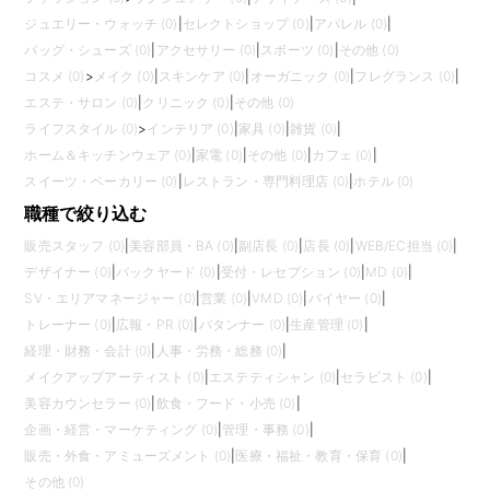
ジュエリー・ウォッチ (0)
|
セレクトショップ (0)
|
アパレル (0)
|
バッグ・シューズ (0)
|
アクセサリー (0)
|
スポーツ (0)
|
その他 (0)
コスメ (0)
>
メイク (0)
|
スキンケア (0)
|
オーガニック (0)
|
フレグランス (0)
|
エステ・サロン (0)
|
クリニック (0)
|
その他 (0)
ライフスタイル (0)
>
インテリア (0)
|
家具 (0)
|
雑貨 (0)
|
ホーム＆キッチンウェア (0)
|
家電 (0)
|
その他 (0)
|
カフェ (0)
|
スイーツ・ベーカリー (0)
|
レストラン・専門料理店 (0)
|
ホテル (0)
職種で絞り込む
販売スタッフ (0)
|
美容部員・BA (0)
|
副店長 (0)
|
店長 (0)
|
WEB/EC担当 (0)
|
デザイナー (0)
|
バックヤード (0)
|
受付・レセプション (0)
|
MD (0)
|
SV・エリアマネージャー (0)
|
営業 (0)
|
VMD (0)
|
バイヤー (0)
|
トレーナー (0)
|
広報・PR (0)
|
パタンナー (0)
|
生産管理 (0)
|
経理・財務・会計 (0)
|
人事・労務・総務 (0)
|
メイクアップアーティスト (0)
|
エステティシャン (0)
|
セラピスト (0)
|
美容カウンセラー (0)
|
飲食・フード・小売 (0)
|
企画・経営・マーケティング (0)
|
管理・事務 (0)
|
販売・外食・アミューズメント (0)
|
医療・福祉・教育・保育 (0)
|
その他 (0)