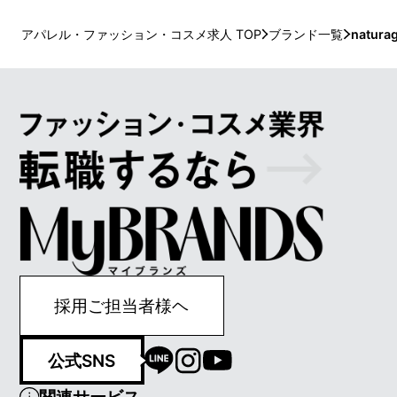
いても、高く厳しい基準をクリアしたオーガニッ
クであること。生産地への敬意、その永続性。ひ
アパレル・ファッション・コスメ求人 TOP
ブランド一覧
naturag
とと自然との調和を第一に。 1921年にスイスで創
業から変わらない、このようなモノづくりの姿勢
が世界中の人々から安全・安心のブランドとして
厚い信頼を集めています。スキンケアからボディ
ケア、ヘアケア、ベニーケア等々幅広い商品ライ
ンアップを持ち、様々な悩みやニーズを持った
方々にご愛用頂いています。
採用ご担当者様ヘ
公式SNS
関連サービス