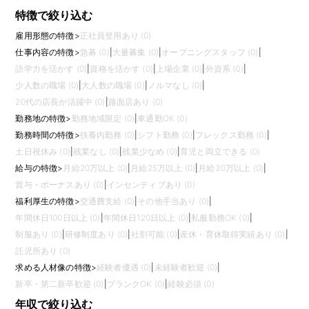
特徴で絞り込む
雇用形態の特徴
>
正社員登用あり (0)
仕事内容の特徴
>
急募 (0)
|
大量募集 (0)
|
オープニングスタッフ (0)
|
語学力を活かす (0)
|
資格を活かす (0)
|
上場企業 (0)
|
外資系 (0)
|
少人数の職場 (0)
|
大人数の職場 (0)
|
ノルマなし (0)
|
20代の店長が活躍中 (0)
|
路面店あり (0)
勤務地の特徴
>
勤務地域限定 (0)
|
車通勤OK (0)
勤務時間の特徴
>
扶養内勤務 (0)
|
シフト勤務 (0)
|
フレックス勤務 (0)
|
土日祝休み (0)
|
残業なし (0)
|
残業少なめ (0)
|
育児と両立できる (0)
給与の特徴
>
月給20万以上 (0)
|
月給25万以上 (0)
|
月給30万以上 (0)
|
賞与・ボーナスあり (0)
|
インセンティブあり (0)
福利厚生の特徴
>
交通費支給 (0)
|
その他手当あり (0)
|
年間休日100日以上 (0)
|
年間休日120日以上 (0)
|
私服勤務OK (0)
|
制服あり (0)
|
研修制度あり (0)
|
社割可能 (0)
|
産休・育休取得実績あり (0)
|
託児所あり (0)
求める人材像の特徴
>
経験者優遇 (0)
|
未経験者歓迎 (0)
|
新卒・第二新卒歓迎 (0)
|
ブランクOK (0)
|
経験必須 (0)
年収で絞り込む