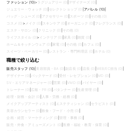
ファッション (10)
>
ラグジュアリー (0)
|
デザイナーズ (0)
|
ジュエリー・ウォッチ (0)
|
セレクトショップ (0)
|
アパレル (10)
|
バッグ・シューズ (0)
|
アクセサリー (0)
|
スポーツ (0)
|
その他 (0)
コスメ (0)
>
メイク (0)
|
スキンケア (0)
|
オーガニック (0)
|
フレグランス (0)
|
エステ・サロン (0)
|
クリニック (0)
|
その他 (0)
ライフスタイル (0)
>
インテリア (0)
|
家具 (0)
|
雑貨 (0)
|
ホーム＆キッチンウェア (0)
|
家電 (0)
|
その他 (0)
|
カフェ (0)
|
スイーツ・ベーカリー (0)
|
レストラン・専門料理店 (0)
|
ホテル (0)
職種で絞り込む
販売スタッフ (10)
|
美容部員・BA (0)
|
副店長 (0)
|
店長 (0)
|
WEB/EC担当 (0)
|
デザイナー (0)
|
バックヤード (0)
|
受付・レセプション (0)
|
MD (0)
|
SV・エリアマネージャー (0)
|
営業 (0)
|
VMD (0)
|
バイヤー (0)
|
トレーナー (0)
|
広報・PR (0)
|
パタンナー (0)
|
生産管理 (0)
|
経理・財務・会計 (0)
|
人事・労務・総務 (0)
|
メイクアップアーティスト (0)
|
エステティシャン (0)
|
セラピスト (0)
|
美容カウンセラー (0)
|
飲食・フード・小売 (0)
|
企画・経営・マーケティング (0)
|
管理・事務 (0)
|
販売・外食・アミューズメント (0)
|
医療・福祉・教育・保育 (0)
|