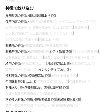
その他 (0)
特徴で絞り込む
雇用形態の特徴
>
正社員登用あり (10)
仕事内容の特徴
>
急募 (0)
|
大量募集 (0)
|
オープニングスタッフ (0)
|
語学力を活かす (0)
|
資格を活かす (0)
|
上場企業 (0)
|
外資系 (0)
|
少人数の職場 (0)
|
大人数の職場 (0)
|
ノルマなし (0)
|
20代の店長が活躍中 (0)
|
路面店あり (0)
勤務地の特徴
>
勤務地域限定 (0)
|
車通勤OK (0)
勤務時間の特徴
>
扶養内勤務 (0)
|
シフト勤務 (10)
|
フレックス勤務 (0)
|
土日祝休み (0)
|
残業なし (0)
|
残業少なめ (0)
|
育児と両立できる (0)
給与の特徴
>
月給20万以上 (0)
|
月給25万以上 (8)
|
月給30万以上 (0)
|
賞与・ボーナスあり (0)
|
インセンティブあり (8)
福利厚生の特徴
>
交通費支給 (10)
|
その他手当あり (0)
|
年間休日100日以上 (8)
|
年間休日120日以上 (0)
|
私服勤務OK (0)
|
制服あり (10)
|
研修制度あり (10)
|
社割可能 (10)
|
産休・育休取得実績あり (0)
|
託児所あり (0)
求める人材像の特徴
>
経験者優遇 (10)
|
未経験者歓迎 (2)
|
新卒・第二新卒歓迎 (0)
|
ブランクOK (0)
|
経験必須 (0)