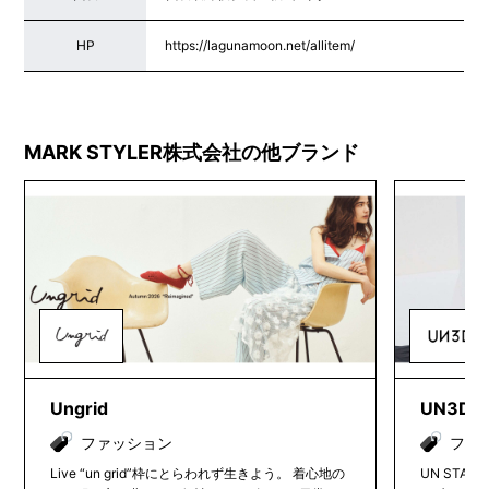
HP
https://lagunamoon.net/allitem/
MARK STYLER株式会社の他ブランド
Ungrid
UN3D.
ファッション
ファ
Live “un grid”枠にとらわれず生きよう。 着心地の
UN STAND