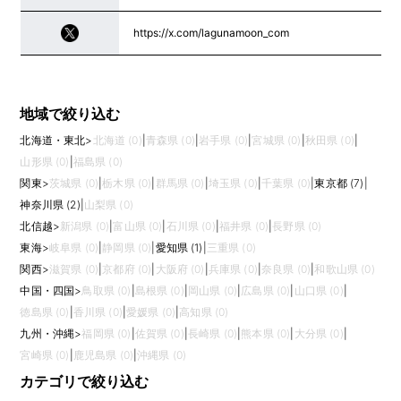
https://x.com/lagunamoon_com
地域で絞り込む
北海道・東北
>
北海道 (0)
|
青森県 (0)
|
岩手県 (0)
|
宮城県 (0)
|
秋田県 (0)
|
山形県 (0)
|
福島県 (0)
関東
>
茨城県 (0)
|
栃木県 (0)
|
群馬県 (0)
|
埼玉県 (0)
|
千葉県 (0)
|
東京都 (7)
|
神奈川県 (2)
|
山梨県 (0)
北信越
>
新潟県 (0)
|
富山県 (0)
|
石川県 (0)
|
福井県 (0)
|
長野県 (0)
東海
>
岐阜県 (0)
|
静岡県 (0)
|
愛知県 (1)
|
三重県 (0)
関西
>
滋賀県 (0)
|
京都府 (0)
|
大阪府 (0)
|
兵庫県 (0)
|
奈良県 (0)
|
和歌山県 (0)
中国・四国
>
鳥取県 (0)
|
島根県 (0)
|
岡山県 (0)
|
広島県 (0)
|
山口県 (0)
|
徳島県 (0)
|
香川県 (0)
|
愛媛県 (0)
|
高知県 (0)
九州・沖縄
>
福岡県 (0)
|
佐賀県 (0)
|
長崎県 (0)
|
熊本県 (0)
|
大分県 (0)
|
宮崎県 (0)
|
鹿児島県 (0)
|
沖縄県 (0)
カテゴリで絞り込む