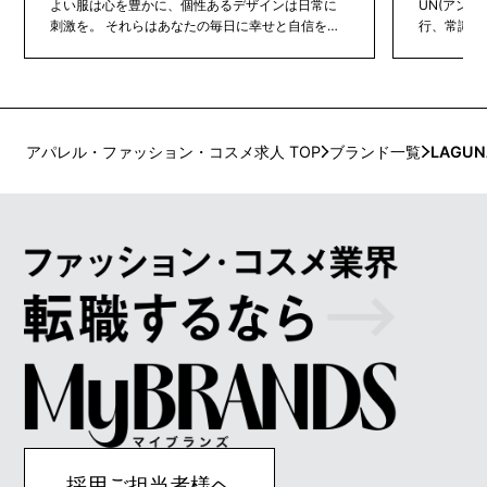
よい服は心を豊かに、個性あるデザインは日常に
UN(アン
刺激を。 それらはあなたの毎日に幸せと自信をも
行、常識、
たらすでしょう。自分らしい私と理想の私。Ungri
個性や感性
dはたくさんの女性達が「なりたい私へなる」お手
ます。構築
伝いができればと願っています。今日もあなたが
美しいドレ
想い描いた自分を心から楽しめますように。
ール、体型
ット、長く
レスのない
アパレル・ファッション・コスメ求人 TOP
ブランド一覧
LAGU
ています。
観を表現を
採用ご担当者様ヘ