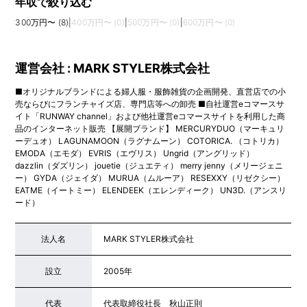
年収で絞り込む
300万円〜 (8)
|
400万円〜 (0)
|
500万円〜 (0)
|
600万円〜 (0)
運営会社 : MARK STYLER株式会社
■オリジナルブランドによる婦人服・服飾雑貨の企画開発、直営店での小
売ならびにフランチャイズ店、専門店等への卸売 ■自社運営eコマースサ
イト「RUNWAY channel」および他社運営eコマースサイトを利用した商
品のインターネット販売 【展開ブランド】 MERCURYDUO（マーキュリ
ーデュオ） LAGUNAMOON（ラグナムーン） COTORICA. （コトリカ）
EMODA（エモダ） EVRIS（エヴリス） Ungrid（アングリッド）
dazzlin（ダズリン） jouetie（ジュエティ） merry jenny（メリージェニ
ー） GYDA（ジェイダ） MURUA（ムルーア） RESEXXY（リゼクシー）
EATME（イートミー） ELENDEEK（エレンディーク） UN3D.（アンスリ
ード）
法人名
MARK STYLER株式会社
設立
2005年
代表
代表取締役社長 秋山正則