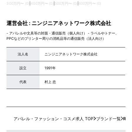
300万円〜 (0)
|
400万円〜 (0)
|
500万円〜 (0)
|
600万円〜 (0)
運営会社 : ニンジニアネットワーク株式会社
- アパレルや文具等の対面・通信販売（個人向け） - ラベルやトナー、
PPCなどのプリンター周りの消耗品等の通信販売（法人向け）
法人名
ニンジニアネットワーク株式会社
設立
1991年
代表
村上 忠
アパレル・ファッション・コスメ求人 TOP
ブランド一覧
RE 