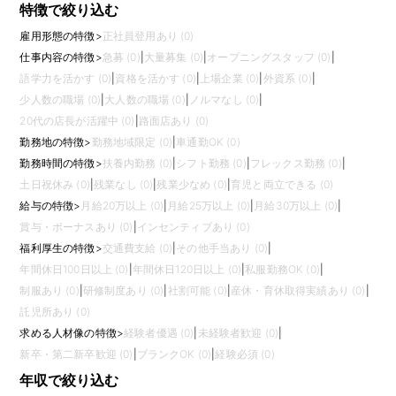
特徴で絞り込む
雇用形態の特徴
>
正社員登用あり (0)
仕事内容の特徴
>
急募 (0)
|
大量募集 (0)
|
オープニングスタッフ (0)
|
語学力を活かす (0)
|
資格を活かす (0)
|
上場企業 (0)
|
外資系 (0)
|
少人数の職場 (0)
|
大人数の職場 (0)
|
ノルマなし (0)
|
20代の店長が活躍中 (0)
|
路面店あり (0)
勤務地の特徴
>
勤務地域限定 (0)
|
車通勤OK (0)
勤務時間の特徴
>
扶養内勤務 (0)
|
シフト勤務 (0)
|
フレックス勤務 (0)
|
土日祝休み (0)
|
残業なし (0)
|
残業少なめ (0)
|
育児と両立できる (0)
給与の特徴
>
月給20万以上 (0)
|
月給25万以上 (0)
|
月給30万以上 (0)
|
賞与・ボーナスあり (0)
|
インセンティブあり (0)
福利厚生の特徴
>
交通費支給 (0)
|
その他手当あり (0)
|
年間休日100日以上 (0)
|
年間休日120日以上 (0)
|
私服勤務OK (0)
|
制服あり (0)
|
研修制度あり (0)
|
社割可能 (0)
|
産休・育休取得実績あり (0)
|
託児所あり (0)
求める人材像の特徴
>
経験者優遇 (0)
|
未経験者歓迎 (0)
|
新卒・第二新卒歓迎 (0)
|
ブランクOK (0)
|
経験必須 (0)
年収で絞り込む