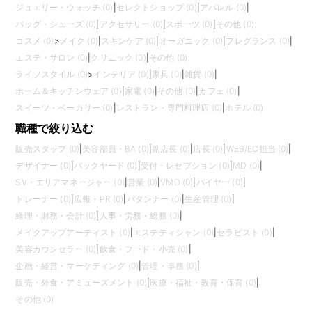
ジュエリー・ウォッチ (0)
|
セレクトショップ (0)
|
アパレル (0)
|
バッグ・シューズ (0)
|
アクセサリー (0)
|
スポーツ (0)
|
その他 (0)
コスメ (0)
>
メイク (0)
|
スキンケア (0)
|
オーガニック (0)
|
フレグランス (0)
|
エステ・サロン (0)
|
クリニック (0)
|
その他 (0)
ライフスタイル (0)
>
インテリア (0)
|
家具 (0)
|
雑貨 (0)
|
ホーム＆キッチンウェア (0)
|
家電 (0)
|
その他 (0)
|
カフェ (0)
|
スイーツ・ベーカリー (0)
|
レストラン・専門料理店 (0)
|
ホテル (0)
職種で絞り込む
販売スタッフ (0)
|
美容部員・BA (0)
|
副店長 (0)
|
店長 (0)
|
WEB/EC担当 (0)
|
デザイナー (0)
|
バックヤード (0)
|
受付・レセプション (0)
|
MD (0)
|
SV・エリアマネージャー (0)
|
営業 (0)
|
VMD (0)
|
バイヤー (0)
|
トレーナー (0)
|
広報・PR (0)
|
パタンナー (0)
|
生産管理 (0)
|
経理・財務・会計 (0)
|
人事・労務・総務 (0)
|
メイクアップアーティスト (0)
|
エステティシャン (0)
|
セラピスト (0)
|
美容カウンセラー (0)
|
飲食・フード・小売 (0)
|
企画・経営・マーケティング (0)
|
管理・事務 (0)
|
販売・外食・アミューズメント (0)
|
医療・福祉・教育・保育 (0)
|
その他 (0)