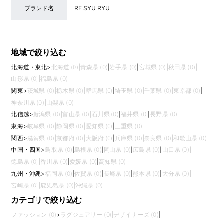
ブランド名
RE SYU RYU
地域で絞り込む
北海道・東北
>
北海道 (0)
|
青森県 (0)
|
岩手県 (0)
|
宮城県 (0)
|
秋田県 (0)
|
山形県 (0)
|
福島県 (0)
関東
>
茨城県 (0)
|
栃木県 (0)
|
群馬県 (0)
|
埼玉県 (0)
|
千葉県 (0)
|
東京都 (0)
|
神奈川県 (0)
|
山梨県 (0)
北信越
>
新潟県 (0)
|
富山県 (0)
|
石川県 (0)
|
福井県 (0)
|
長野県 (0)
東海
>
岐阜県 (0)
|
静岡県 (0)
|
愛知県 (0)
|
三重県 (0)
関西
>
滋賀県 (0)
|
京都府 (0)
|
大阪府 (0)
|
兵庫県 (0)
|
奈良県 (0)
|
和歌山県 (0)
中国・四国
>
鳥取県 (0)
|
島根県 (0)
|
岡山県 (0)
|
広島県 (0)
|
山口県 (0)
|
徳島県 (0)
|
香川県 (0)
|
愛媛県 (0)
|
高知県 (0)
九州・沖縄
>
福岡県 (0)
|
佐賀県 (0)
|
長崎県 (0)
|
熊本県 (0)
|
大分県 (0)
|
宮崎県 (0)
|
鹿児島県 (0)
|
沖縄県 (0)
カテゴリで絞り込む
ファッション (0)
>
ラグジュアリー (0)
|
デザイナーズ (0)
|